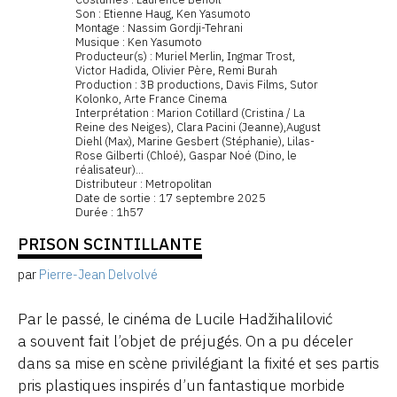
Son : Etienne Haug, Ken Yasumoto
Montage : Nassim Gordji-Tehrani
Musique : Ken Yasumoto
Producteur(s) : Muriel Merlin, Ingmar Trost,
Victor Hadida, Olivier Père, Remi Burah
Production : 3B productions, Davis Films, Sutor
Kolonko, Arte France Cinema
Interprétation : Marion Cotillard (Cristina / La
Reine des Neiges), Clara Pacini (Jeanne),August
Diehl (Max), Marine Gesbert (Stéphanie), Lilas-
Rose Gilberti (Chloé), Gaspar Noé (Dino, le
réalisateur)...
Distributeur : Metropolitan
Date de sortie : 17 septembre 2025
Durée : 1h57
PRISON SCINTILLANTE
par
Pierre-Jean Delvolvé
Par le passé, le cinéma de Lucile Hadžihalilović
a souvent fait l’objet de préjugés. On a pu déceler
dans sa mise en scène privilégiant la fixité et ses partis
pris plastiques inspirés d’un fantastique morbide