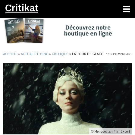
ACCUEIL
»
ACTUALITÉ CINÉ
»
CRITIQUE
»
LA TOUR DE GLACE
16 SEPTEMBRE 2025
© Metropolitan FilmExport