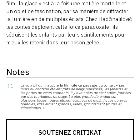
film : la glace y est à la fois une matière mortelle et
un objet de fascination, par sa manière de diffracter
la lumière en de multiples éclats. Chez Hadžihalilović,
les contes déploient cette force paradoxale : ils
séduisent les enfants par leurs scintillements pour
mieux les retenir dans leur prison gelée.
Notes
Notes
↑
1
La voix off qui inaugure le film cite ce passage du conte : «
Les
murs du château étaient faits de neige pulvérisée, les fenêtres et
les portes de vents coupants, il y avait plus de cent salles formées
par des tourbillons de neige. La plus grande s’étendait sur
plusieurs lieues, toutes étaient éclairées de magnifiques aurores
boréales, elles étaient grandes, vides, glacialement froides et
étincelantes.
»
SOUTENEZ CRITIKAT