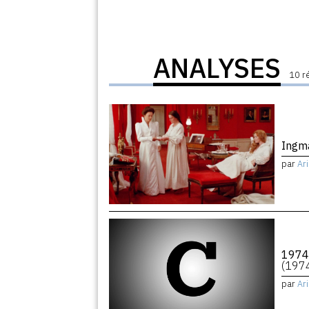
ANALYSES
10 r
Ingm
par
Ar
1974
(197
par
Ar