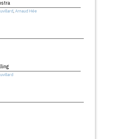
ostra
uvillard
,
Arnaud Hée
lling
uvillard