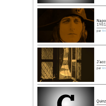
Napo
1981
par
Ar
J’ac
par
Ar
Quinz