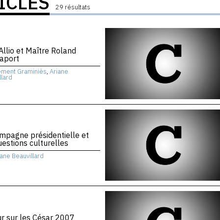
ICLES
29 résultats
Allio et Maître Roland
aport
ément Graminiès
,
Ariane
llard
mpagne présidentielle et
uestions culturelles
iane Beauvillard
r sur les César 2007