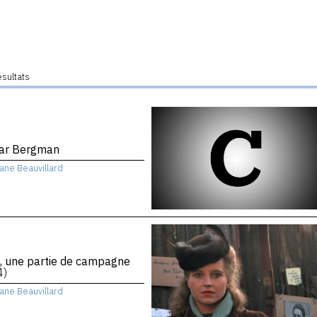
ésultats
ar Bergman
iane Beauvillard
, une partie de campagne
4)
iane Beauvillard