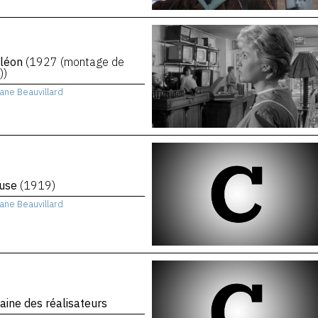
léon
(1927 (montage de
))
iane Beauvillard
cuse
(1919)
iane Beauvillard
aine des réalisateurs