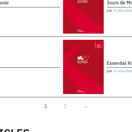
voir
Jours de M
par
Ariane Bea
Essential Ki
par
Ariane Bea
1
2
→