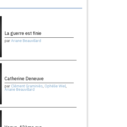
La guerre est finie
par
Ariane Beauvillard
Catherine Deneuve
par
Clément Graminiès
,
Ophélie Wiel
,
Ariane Beauvillard