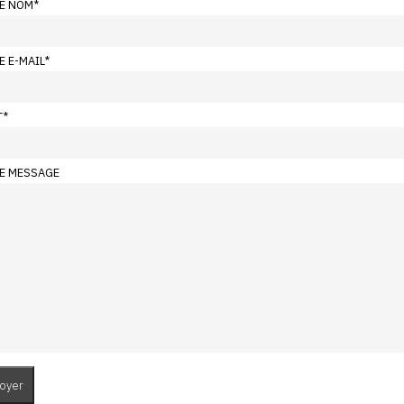
E NOM
*
E E-MAIL
*
T
*
E MESSAGE