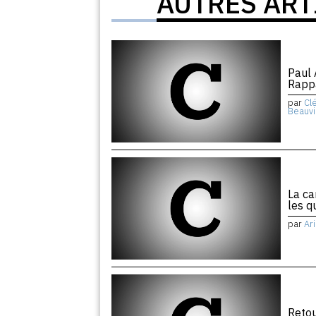
AUTRES ART
Paul 
Rapp
par
Cl
Beauvi
La ca
les q
par
Ar
Retou