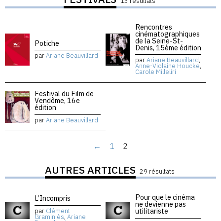
13 résultats
Rencontres
cinématographiques
de la Seine-St-
Potiche
Denis, 15ème édition
par
Ariane Beauvillard
par
Ariane Beauvillard
,
Anne-Violaine Houcke
,
Carole Milleliri
Festival du Film de
Vendôme, 16e
édition
par
Ariane Beauvillard
←
1
2
AUTRES ARTICLES
29 résultats
Pour que le cinéma
L’Incompris
ne devienne pas
utilitariste
par
Clément
Graminiès
,
Ariane