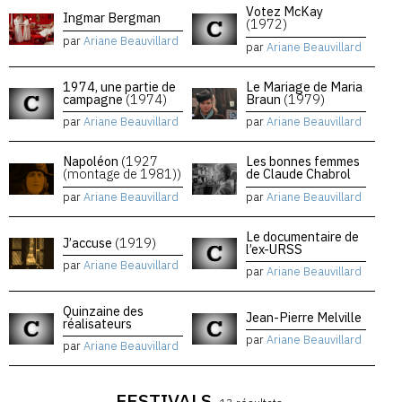
Votez McKay
Ingmar Bergman
(1972)
par
Ariane Beauvillard
par
Ariane Beauvillard
1974, une partie de
Le Mariage de Maria
campagne
(1974)
Braun
(1979)
par
Ariane Beauvillard
par
Ariane Beauvillard
Napoléon
(1927
Les bonnes femmes
(montage de 1981))
de Claude Chabrol
par
Ariane Beauvillard
par
Ariane Beauvillard
Le documentaire de
J’accuse
(1919)
l’ex-URSS
par
Ariane Beauvillard
par
Ariane Beauvillard
Quinzaine des
Jean-Pierre Melville
réalisateurs
par
Ariane Beauvillard
par
Ariane Beauvillard
FESTIVALS