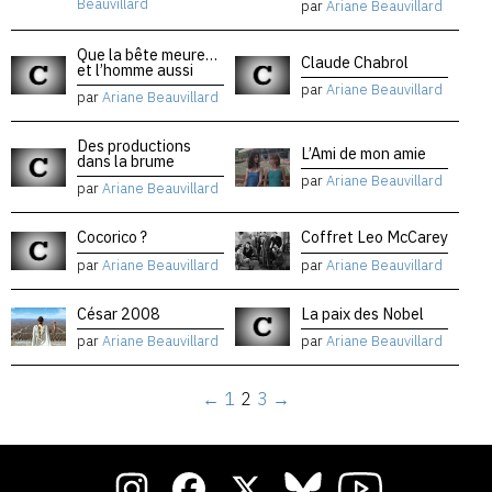
Beauvillard
par
Ariane Beauvillard
Que la bête meure…
Claude Chabrol
et l’homme aussi
par
Ariane Beauvillard
par
Ariane Beauvillard
Des productions
L’Ami de mon amie
dans la brume
par
Ariane Beauvillard
par
Ariane Beauvillard
Cocorico ?
Coffret Leo McCarey
par
Ariane Beauvillard
par
Ariane Beauvillard
César 2008
La paix des Nobel
par
Ariane Beauvillard
par
Ariane Beauvillard
←
1
2
3
→