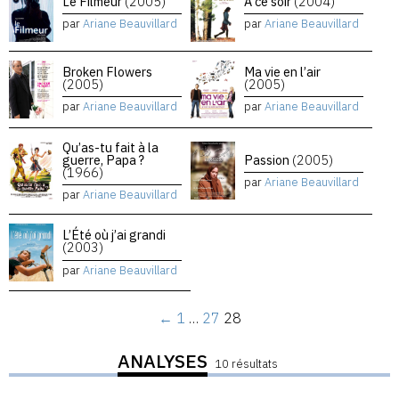
Le Filmeur
(2005)
À ce soir
(2004)
par
Ariane Beauvillard
par
Ariane Beauvillard
Broken Flowers
Ma vie en l’air
(2005)
(2005)
par
Ariane Beauvillard
par
Ariane Beauvillard
Qu’as-tu fait à la
guerre, Papa ?
Passion
(2005)
(1966)
par
Ariane Beauvillard
par
Ariane Beauvillard
L’Été où j’ai grandi
(2003)
par
Ariane Beauvillard
←
1
…
27
28
ANALYSES
10 résultats