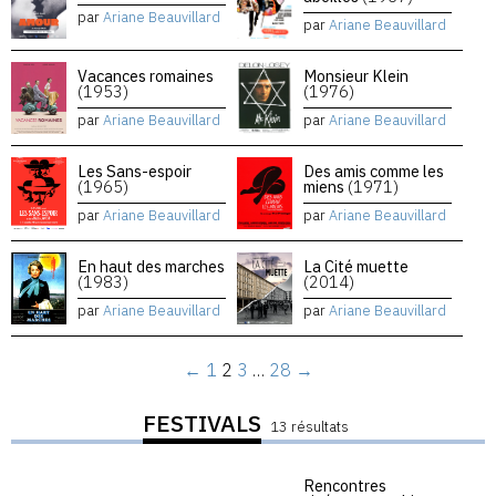
par
Ariane Beauvillard
par
Ariane Beauvillard
Vacances romaines
Monsieur Klein
(1953)
(1976)
par
Ariane Beauvillard
par
Ariane Beauvillard
Les Sans-espoir
Des amis comme les
(1965)
miens
(1971)
par
Ariane Beauvillard
par
Ariane Beauvillard
En haut des marches
La Cité muette
(1983)
(2014)
par
Ariane Beauvillard
par
Ariane Beauvillard
←
1
2
3
…
28
→
FESTIVALS
13 résultats
Rencontres