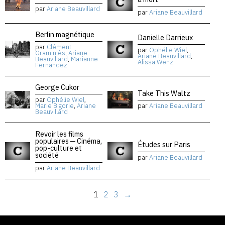
par
Ariane Beauvillard
par
Ariane Beauvillard
Berlin magnétique
Danielle Darrieux
par
Clément
par
Ophélie Wiel
,
Graminiès
,
Ariane
Ariane Beauvillard
,
Beauvillard
,
Marianne
Alissa Wenz
Fernandez
George Cukor
Take This Waltz
par
Ophélie Wiel
,
Marie Bigorie
,
Ariane
par
Ariane Beauvillard
Beauvillard
Revoir les films
populaires — Cinéma,
Études sur Paris
pop-culture et
société
par
Ariane Beauvillard
par
Ariane Beauvillard
1
2
3
→