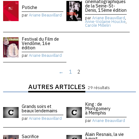
cinématographiques
de la Seine-St-
Potiche
Denis, 15ème édition
par
Ariane Beauvillard
par
Ariane Beauvillard
,
Anne-Violaine Houcke
,
Carole Milleliri
Festival du Film de
Vendôme, 16e
édition
par
Ariane Beauvillard
←
1
2
AUTRES ARTICLES
29 résultats
King : de
Grands soirs et
Montgomery
beaux lendemains
à Memphis
par
Ariane Beauvillard
par
Ariane Beauvillard
Alain Resnais, la vie
Sacrifice
à mort