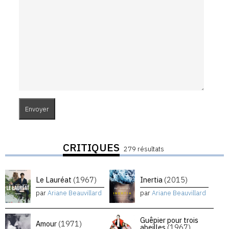
CRITIQUES
279 résultats
Le Lauréat
(1967)
Inertia
(2015)
par
Ariane Beauvillard
par
Ariane Beauvillard
Guêpier pour trois
Amour
(1971)
abeilles
(1967)