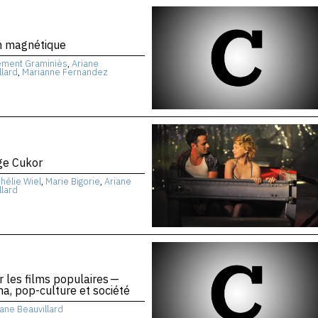
n magnétique
ément Graminiès
,
Ariane
llard
,
Marianne Fernandez
ge Cukor
hélie Wiel
,
Marie Bigorie
,
Ariane
llard
r les films populaires —
a, pop-culture et société
iane Beauvillard