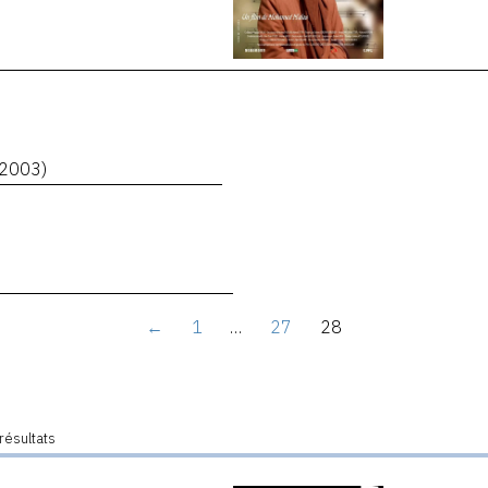
(2003)
←
1
…
27
28
résultats