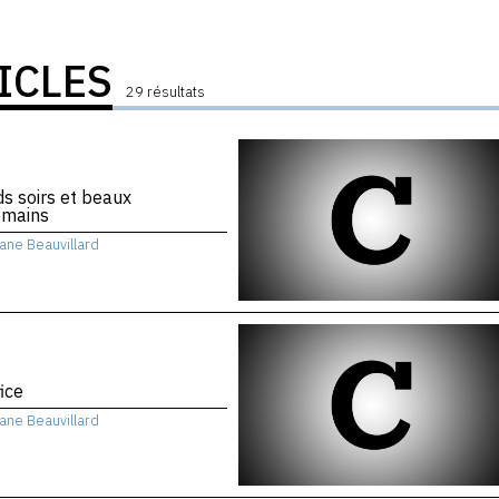
ICLES
29 résultats
s soirs et beaux
emains
iane Beauvillard
fice
iane Beauvillard