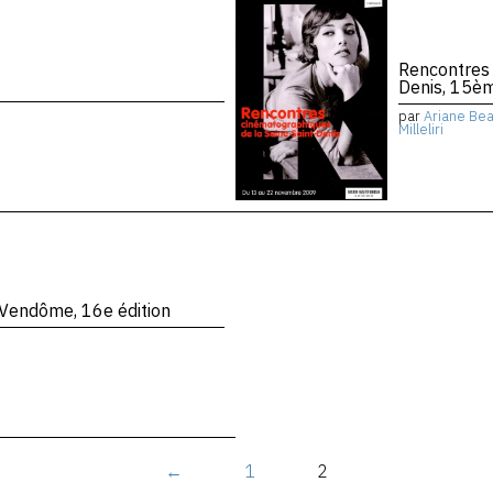
Rencontres 
Denis, 15èm
par
Ariane Bea
Milleliri
 Vendôme, 16e édition
←
1
2