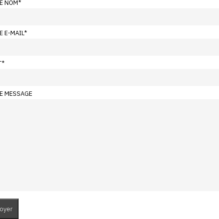
E NOM
*
E E-MAIL
*
T
*
E MESSAGE