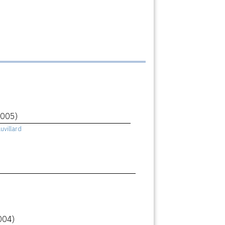
2005)
uvillard
004)