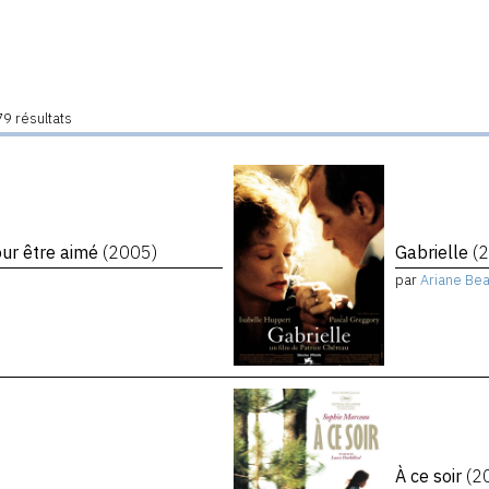
9 résultats
our être aimé
(2005)
Gabrielle
(
par
Ariane Bea
À ce soir
(2