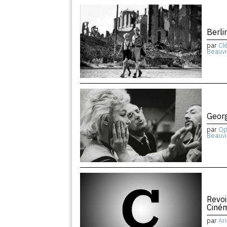
Berli
par
Cl
Beauvi
Geor
par
Op
Beauvi
Revoi
Ciném
par
Ar