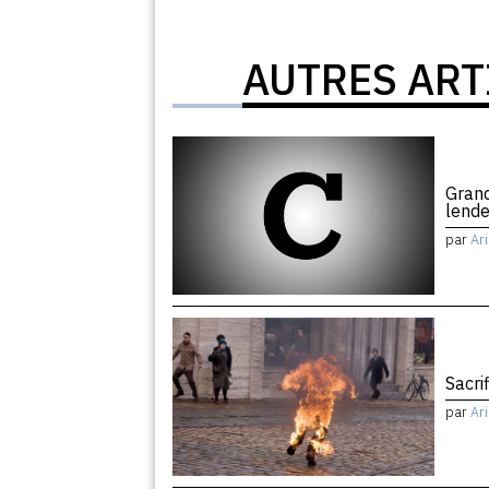
AUTRES ART
Grand
lend
par
Ar
Sacri
par
Ar