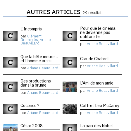
AUTRES ARTICLES
29 résultats
Pour que le cinéma
L’Incompris
ne devienne pas
utilitariste
par
Clément
Graminiès
,
Ariane
Beauvillard
par
Ariane Beauvillard
Que la bête meure…
Claude Chabrol
et l’homme aussi
par
Ariane Beauvillard
par
Ariane Beauvillard
Des productions
L’Ami de mon amie
dans la brume
par
Ariane Beauvillard
par
Ariane Beauvillard
Cocorico ?
Coffret Leo McCarey
par
Ariane Beauvillard
par
Ariane Beauvillard
César 2008
La paix des Nobel