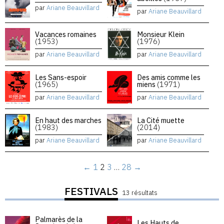
par
Ariane Beauvillard
par
Ariane Beauvillard
Vacances romaines
Monsieur Klein
(1953)
(1976)
par
Ariane Beauvillard
par
Ariane Beauvillard
Les Sans-espoir
Des amis comme les
(1965)
miens
(1971)
par
Ariane Beauvillard
par
Ariane Beauvillard
En haut des marches
La Cité muette
(1983)
(2014)
par
Ariane Beauvillard
par
Ariane Beauvillard
←
1
2
3
…
28
→
FESTIVALS
13 résultats
Palmarès de la
Les Hauts de