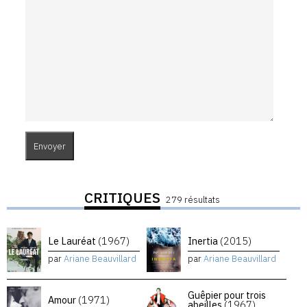
CRITIQUES
279 résultats
Le Lauréat
(1967)
Inertia
(2015)
par
Ariane Beauvillard
par
Ariane Beauvillard
Guêpier pour trois
Amour
(1971)
abeilles
(1967)