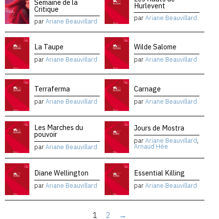
Semaine de la
Hurlevent
Critique
par
Ariane Beauvillard
par
Ariane Beauvillard
La Taupe
Wilde Salome
par
Ariane Beauvillard
par
Ariane Beauvillard
Terraferma
Carnage
par
Ariane Beauvillard
par
Ariane Beauvillard
Les Marches du
Jours de Mostra
pouvoir
par
Ariane Beauvillard
,
Arnaud Hée
par
Ariane Beauvillard
Diane Wellington
Essential Killing
par
Ariane Beauvillard
par
Ariane Beauvillard
1
2
→