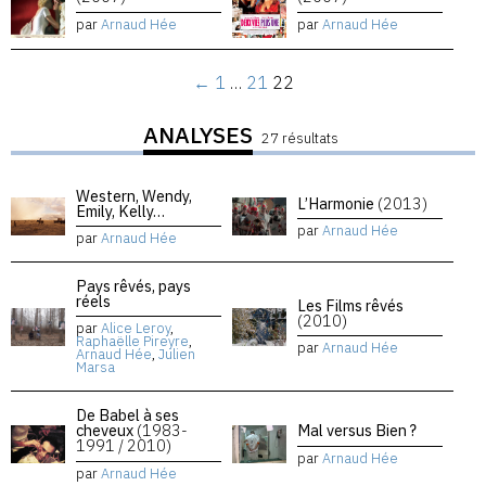
par
Arnaud Hée
par
Arnaud Hée
←
1
…
21
22
ANALYSES
27 résultats
Western, Wendy,
L’Harmonie
(2013)
Emily, Kelly…
par
Arnaud Hée
par
Arnaud Hée
Pays rêvés, pays
réels
Les Films rêvés
(2010)
par
Alice Leroy
,
Raphaëlle Pireyre
,
par
Arnaud Hée
Arnaud Hée
,
Julien
Marsa
De Babel à ses
cheveux
(1983-
Mal versus Bien ?
1991 / 2010)
par
Arnaud Hée
par
Arnaud Hée