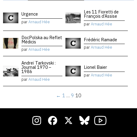
Les 11 Fioretti de
Urgence
François d’Assise
par
Arnaud Hée
par
Arnaud Hée
DocPolska au Reflet
Frédéric Ramade
Médicis
par
Arnaud Hée
par
Arnaud Hée
Andreï Tarkovski :
Journal 1970 –
Lionel Baier
1986
par
Arnaud Hée
par
Arnaud Hée
←
1
…
9
10