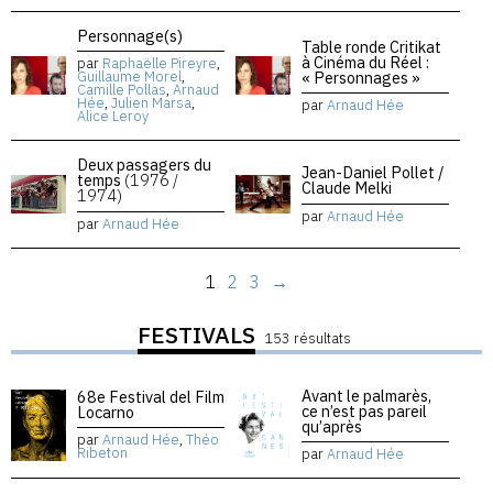
Personnage(s)
Table ronde Critikat
à Cinéma du Réel :
par
Raphaëlle Pireyre
,
« Personnages »
Guillaume Morel
,
Camille Pollas
,
Arnaud
Hée
,
Julien Marsa
,
par
Arnaud Hée
Alice Leroy
Deux passagers du
Jean-Daniel Pollet /
temps
(1976 /
Claude Melki
1974)
par
Arnaud Hée
par
Arnaud Hée
1
2
3
→
FESTIVALS
153 résultats
Avant le palmarès,
68e Festival del Film
ce n’est pas pareil
Locarno
qu’après
par
Arnaud Hée
,
Théo
Ribeton
par
Arnaud Hée