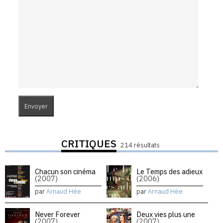
CRITIQUES
214 résultats
Chacun son cinéma
Le Temps des adieux
(2007)
(2006)
par
Arnaud Hée
par
Arnaud Hée
Never Forever
Deux vies plus une
(2007)
(2007)