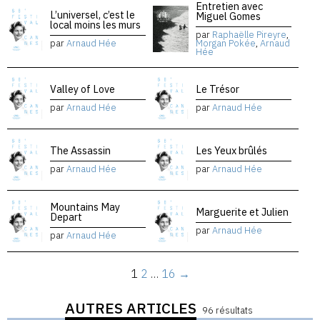
Entretien avec
L’universel, c’est le
Miguel Gomes
local moins les murs
par
Raphaëlle Pireyre
,
par
Arnaud Hée
Morgan Pokée
,
Arnaud
Hée
Valley of Love
Le Trésor
par
Arnaud Hée
par
Arnaud Hée
The Assassin
Les Yeux brûlés
par
Arnaud Hée
par
Arnaud Hée
Mountains May
Marguerite et Julien
Depart
par
Arnaud Hée
par
Arnaud Hée
1
2
…
16
→
AUTRES ARTICLES
96 résultats