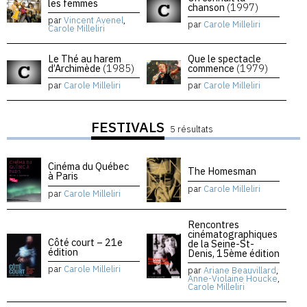
les femmes
chanson
(1997)
par
Vincent Avenel
,
par
Carole Milleliri
Carole Milleliri
Le Thé au harem
Que le spectacle
d’Archimède
(1985)
commence
(1979)
par
Carole Milleliri
par
Carole Milleliri
FESTIVALS
5 résultats
Cinéma du Québec
The Homesman
à Paris
par
Carole Milleliri
par
Carole Milleliri
Rencontres
cinématographiques
Côté court – 21e
de la Seine-St-
édition
Denis, 15ème édition
par
Carole Milleliri
par
Ariane Beauvillard
,
Anne-Violaine Houcke
,
Carole Milleliri