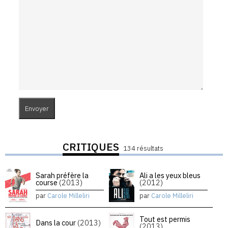
CRITIQUES
134 résultats
Sarah préfère la
Ali a les yeux bleus
course
(2013)
(2012)
par
Carole Milleliri
par
Carole Milleliri
Tout est permis
Dans la cour
(2013)
(2013)