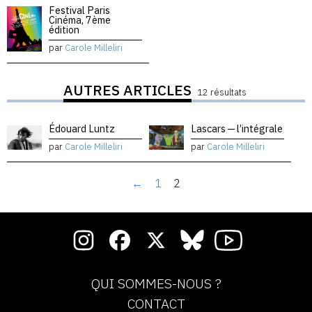
Festival Paris
Cinéma, 7ème
édition
par
Carole Milleliri
AUTRES ARTICLES
12 résultats
Édouard Luntz
Lascars — l’intégrale
par
Carole Milleliri
par
Carole Milleliri
←
1
2
QUI SOMMES-NOUS ?
CONTACT