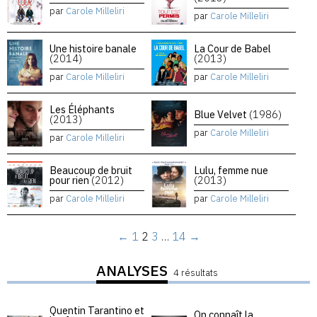
par
Carole Milleliri
par
Carole Milleliri
Une histoire banale
La Cour de Babel
(2014)
(2013)
par
Carole Milleliri
par
Carole Milleliri
Les Éléphants
Blue Velvet
(1986)
(2013)
par
Carole Milleliri
par
Carole Milleliri
Beaucoup de bruit
Lulu, femme nue
pour rien
(2012)
(2013)
par
Carole Milleliri
par
Carole Milleliri
←
1
2
3
…
14
→
ANALYSES
4 résultats
Quentin Tarantino et
On connaît la