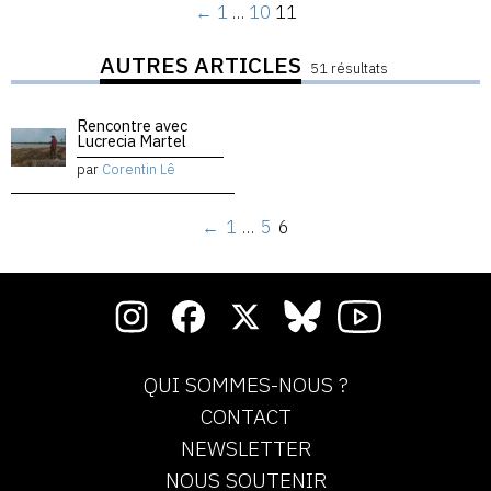
←
1
…
10
11
AUTRES ARTICLES
51 résultats
Rencontre avec
Lucrecia Martel
par
Corentin Lê
←
1
…
5
6
QUI SOMMES-NOUS ?
CONTACT
NEWSLETTER
NOUS SOUTENIR