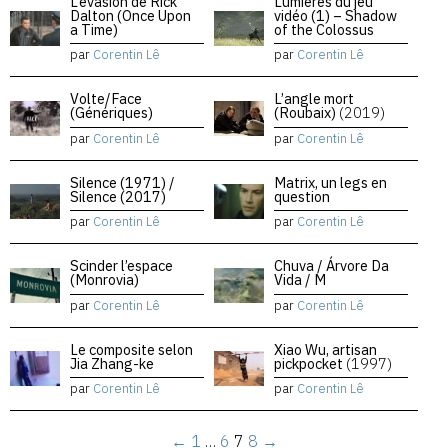
L’évasion de Rick
Lumières du jeu
Dalton (Once Upon
vidéo (1) – Shadow
a Time)
of the Colossus
par
Corentin Lê
par
Corentin Lê
Volte/Face
L’angle mort
(Génériques)
(Roubaix)
(2019)
par
Corentin Lê
par
Corentin Lê
Silence (1971) /
Matrix, un legs en
Silence (2017)
question
par
Corentin Lê
par
Corentin Lê
Scinder l’espace
Chuva / Árvore Da
(Monrovia)
Vida / M
par
Corentin Lê
par
Corentin Lê
Le composite selon
Xiao Wu, artisan
Jia Zhang-ke
pickpocket
(1997)
par
Corentin Lê
par
Corentin Lê
←
1
…
6
7
8
→