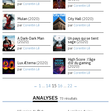
par
Corentin Lê
par
Corentin Lê
Mulan
(2020)
City Hall
(2020)
par
Corentin Lê
par
Corentin Lê
A Dark-Dark Man
Un pays qui se tient
(2020)
sage
(2020)
par
Corentin Lê
par
Corentin Lê
High Score : l’âge
Lux Æterna
(2020)
d’or du gaming
(2020)
par
Corentin Lê
par
Corentin Lê
←
1
…
14
15
16
…
22
→
ANALYSES
73 résultats