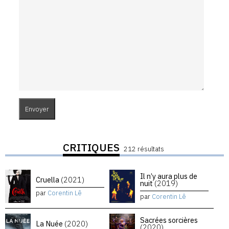
CRITIQUES
212 résultats
Il n’y aura plus de
Cruella
(2021)
nuit
(2019)
par
Corentin Lê
par
Corentin Lê
Sacrées sorcières
La Nuée
(2020)
(2020)