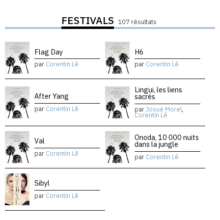
FESTIVALS
107 résultats
Flag Day
H6
par
Corentin Lê
par
Corentin Lê
Lingui, les liens
After Yang
sacrés
par
Corentin Lê
par
Josué Morel
,
Corentin Lê
Onoda, 10 000 nuits
Val
dans la jungle
par
Corentin Lê
par
Corentin Lê
Sibyl
par
Corentin Lê