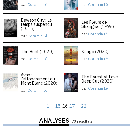
par
Corentin Lê
par
Corentin Lê
Dawson City : Le
Les Fleurs de
temps suspendu
Shanghai
(1998)
(2016)
par
Corentin Lê
par
Corentin Lê
The Hunt
(2020)
Kongo
(2020)
par
Corentin Lê
par
Corentin Lê
Avant
The Forest of Love :
l’effondrement du
Deep Cut
(2020)
Mont Blanc
(2020)
par
Corentin Lê
par
Corentin Lê
←
1
…
15
16
17
…
22
→
ANALYSES
73 résultats