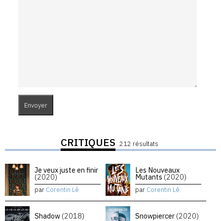
CRITIQUES
212 résultats
Je veux juste en finir
Les Nouveaux
(2020)
Mutants
(2020)
par
Corentin Lê
par
Corentin Lê
Shadow
(2018)
Snowpiercer
(2020)