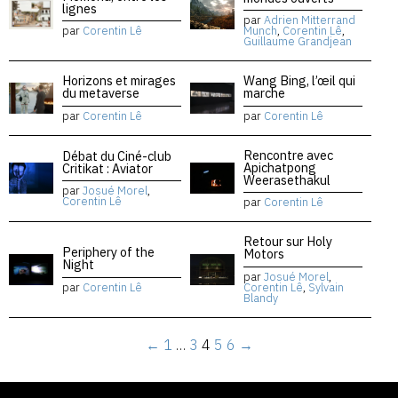
lignes
par
Adrien Mitterrand
par
Corentin Lê
Munch
,
Corentin Lê
,
Guillaume Grandjean
Horizons et mirages
Wang Bing, l’œil qui
du metaverse
marche
par
Corentin Lê
par
Corentin Lê
Rencontre avec
Débat du Ciné-club
Apichatpong
Critikat : Aviator
Weerasethakul
par
Josué Morel
,
Corentin Lê
par
Corentin Lê
Retour sur Holy
Periphery of the
Motors
Night
par
Josué Morel
,
par
Corentin Lê
Corentin Lê
,
Sylvain
Blandy
←
1
…
3
4
5
6
→