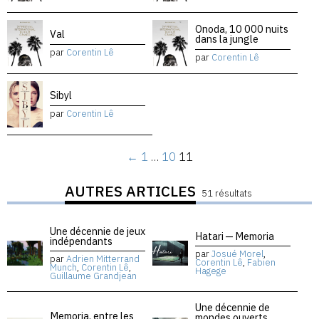
Onoda, 10 000 nuits
Val
dans la jungle
par
Corentin Lê
par
Corentin Lê
Sibyl
par
Corentin Lê
←
1
…
10
11
AUTRES ARTICLES
51 résultats
Une décennie de jeux
Hatari — Memoria
indépendants
par
Josué Morel
,
par
Adrien Mitterrand
Corentin Lê
,
Fabien
Munch
,
Corentin Lê
,
Hagege
Guillaume Grandjean
Une décennie de
Memoria, entre les
mondes ouverts