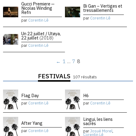
Gucci Premiere —
Bi Gan – Vertiges et
Nicolas Winding
tressaillements
Refn
par
Corentin Lê
par
Corentin Lê
Un 22 juillet / Utøya,
22 juillet
(2018)
par
Corentin Lê
←
1
…
7
8
FESTIVALS
107 résultats
Flag Day
H6
par
Corentin Lê
par
Corentin Lê
Lingui, les liens
After Yang
sacrés
par
Corentin Lê
par
Josué Morel
,
Corentin Lê