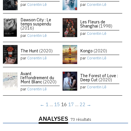
par
Corentin Lê
par
Corentin Lê
Dawson City : Le
Les Fleurs de
temps suspendu
Shanghai
(1998)
(2016)
par
Corentin Lê
par
Corentin Lê
The Hunt
(2020)
Kongo
(2020)
par
Corentin Lê
par
Corentin Lê
Avant
The Forest of Love :
l’effondrement du
Deep Cut
(2020)
Mont Blanc
(2020)
par
Corentin Lê
par
Corentin Lê
←
1
…
15
16
17
…
22
→
ANALYSES
73 résultats