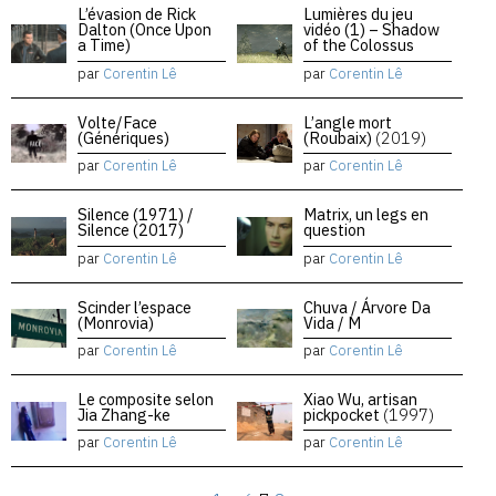
L’évasion de Rick
Lumières du jeu
Dalton (Once Upon
vidéo (1) – Shadow
a Time)
of the Colossus
par
Corentin Lê
par
Corentin Lê
Volte/Face
L’angle mort
(Génériques)
(Roubaix)
(2019)
par
Corentin Lê
par
Corentin Lê
Silence (1971) /
Matrix, un legs en
Silence (2017)
question
par
Corentin Lê
par
Corentin Lê
Scinder l’espace
Chuva / Árvore Da
(Monrovia)
Vida / M
par
Corentin Lê
par
Corentin Lê
Le composite selon
Xiao Wu, artisan
Jia Zhang-ke
pickpocket
(1997)
par
Corentin Lê
par
Corentin Lê