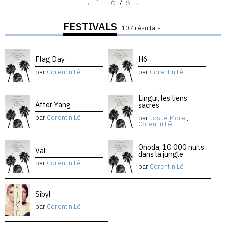
←
1
…
6
7
8
→
FESTIVALS
107 résultats
Flag Day
H6
par
Corentin Lê
par
Corentin Lê
Lingui, les liens
After Yang
sacrés
par
Corentin Lê
par
Josué Morel
,
Corentin Lê
Onoda, 10 000 nuits
Val
dans la jungle
par
Corentin Lê
par
Corentin Lê
Sibyl
par
Corentin Lê