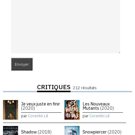
CRITIQUES
212 résultats
Je veux juste en finir
Les Nouveaux
(2020)
Mutants
(2020)
par
Corentin Lê
par
Corentin Lê
Shadow
(2018)
Snowpiercer
(2020)