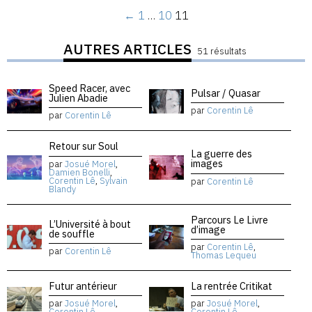
←
1
…
10
11
AUTRES ARTICLES
51 résultats
Speed Racer, avec
Pulsar / Quasar
Julien Abadie
par
Corentin Lê
par
Corentin Lê
Retour sur Soul
La guerre des
images
par
Josué Morel
,
Damien Bonelli
,
Corentin Lê
,
Sylvain
par
Corentin Lê
Blandy
Parcours Le Livre
L’Université à bout
d’image
de souffle
par
Corentin Lê
,
par
Corentin Lê
Thomas Lequeu
Futur antérieur
La rentrée Critikat
par
Josué Morel
,
par
Josué Morel
,
Corentin Lê
Corentin Lê