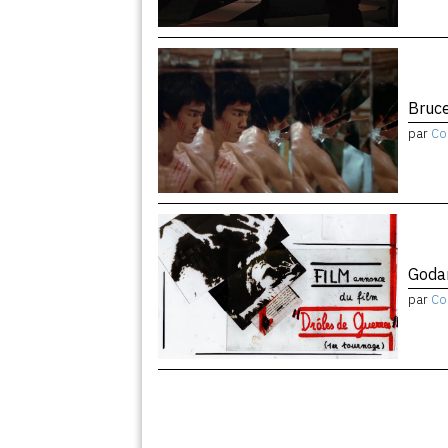
Bruce
par
Co
Godar
par
Co