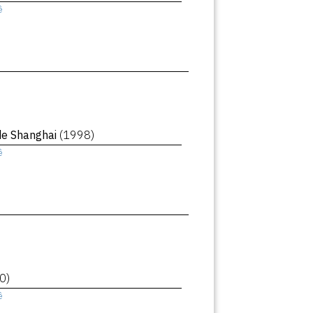
ê
de Shanghai
(1998)
ê
0)
ê