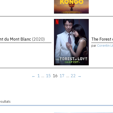
ent du Mont Blanc
(2020)
The Forest 
par
Corentin L
←
1
…
15
16
17
…
22
→
ésultats