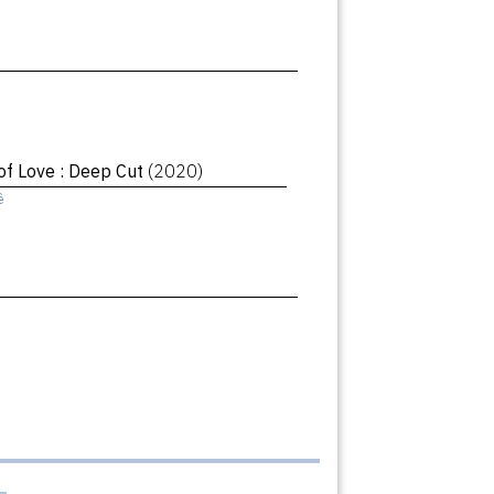
of Love : Deep Cut
(2020)
ê