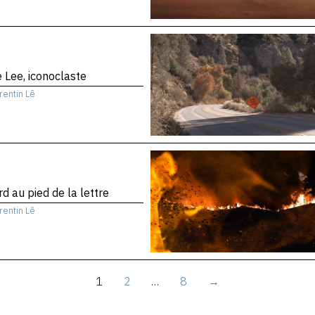
 Lee, iconoclaste
rentin Lê
d au pied de la lettre
rentin Lê
1
2
…
8
→