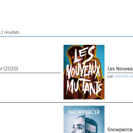
2 résultats
ir
(2020)
Les Nouvea
par
Corentin L
Snowpierce