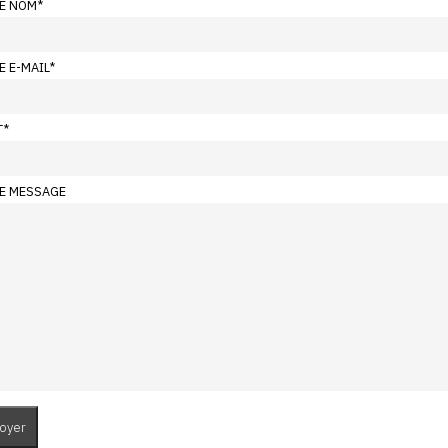
E NOM
*
E E-MAIL
*
T
*
E MESSAGE