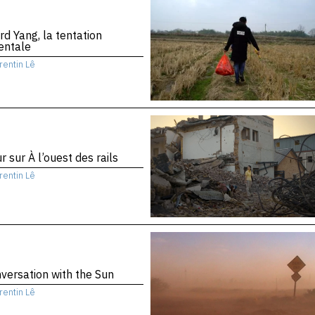
d Yang, la tentation
entale
rentin Lê
r sur À l’ouest des rails
rentin Lê
versation with the Sun
rentin Lê