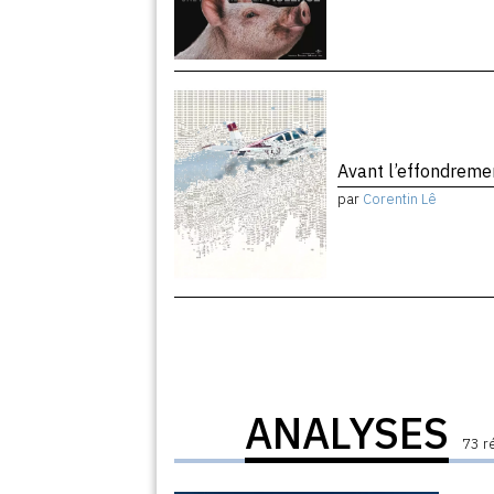
Avant l’effondrem
par
Corentin Lê
ANALYSES
73 r