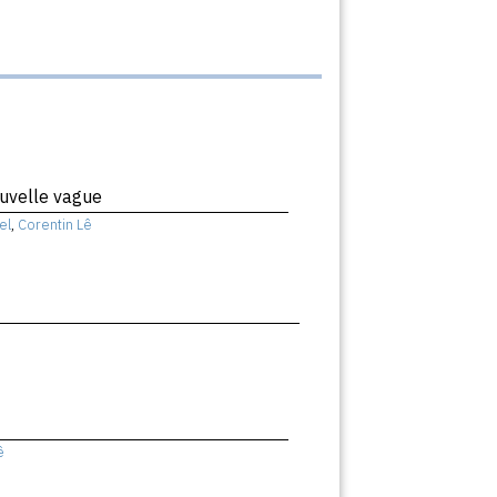
uvelle vague
el
,
Corentin Lê
ê