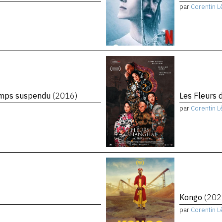
par
Corentin L
temps suspendu
(2016)
Les Fleurs 
par
Corentin L
Kongo
(202
par
Corentin L