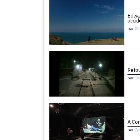
Edwar
occid
par
Co
Retou
par
Co
A Con
par
Co