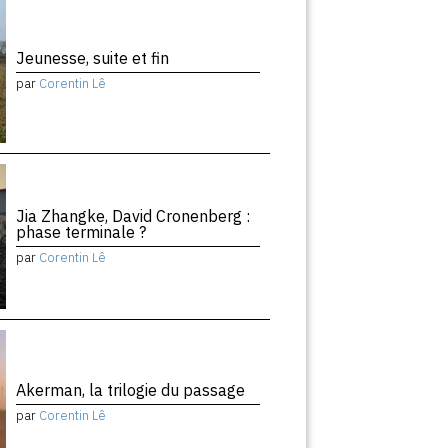
Jeunesse, suite et fin
par
Corentin Lê
Jia Zhangke, David Cronenberg :
phase terminale ?
par
Corentin Lê
Akerman, la trilogie du passage
par
Corentin Lê