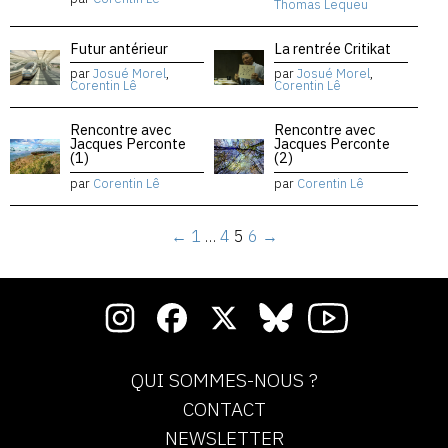
Thomas Lequeu
Futur antérieur
La rentrée Critikat
par
Josué Morel
,
par
Josué Morel
,
Corentin Lê
Corentin Lê
Rencontre avec
Rencontre avec
Jacques Perconte
Jacques Perconte
(1)
(2)
par
Corentin Lê
par
Corentin Lê
←
1
…
4
5
6
→
QUI SOMMES-NOUS ?
CONTACT
NEWSLETTER