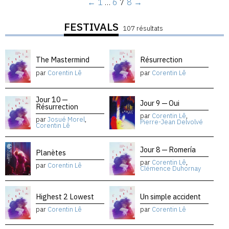
←
1
…
6
7
8
→
FESTIVALS
107 résultats
The Mastermind
Résurrection
par
Corentin Lê
par
Corentin Lê
Jour 10 —
Jour 9 — Oui
Résurrection
par
Corentin Lê
,
par
Josué Morel
,
Pierre-Jean Delvolvé
Corentin Lê
Jour 8 — Romería
Planètes
par
Corentin Lê
,
par
Corentin Lê
Clémence Duhornay
Highest 2 Lowest
Un simple accident
par
Corentin Lê
par
Corentin Lê