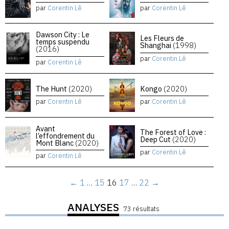
par
Corentin Lê
par
Corentin Lê
Dawson City : Le
Les Fleurs de
temps suspendu
Shanghai
(1998)
(2016)
par
Corentin Lê
par
Corentin Lê
The Hunt
(2020)
Kongo
(2020)
par
Corentin Lê
par
Corentin Lê
Avant
The Forest of Love :
l’effondrement du
Deep Cut
(2020)
Mont Blanc
(2020)
par
Corentin Lê
par
Corentin Lê
←
1
…
15
16
17
…
22
→
ANALYSES
73 résultats