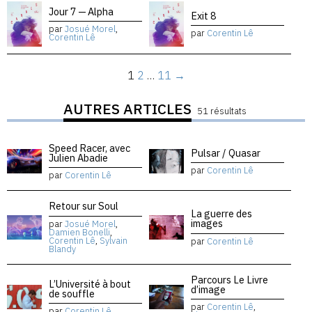
Jour 7 — Alpha
Exit 8
par
Josué Morel
,
par
Corentin Lê
Corentin Lê
1
2
…
11
→
AUTRES ARTICLES
51 résultats
Speed Racer, avec
Pulsar / Quasar
Julien Abadie
par
Corentin Lê
par
Corentin Lê
Retour sur Soul
La guerre des
images
par
Josué Morel
,
Damien Bonelli
,
Corentin Lê
,
Sylvain
par
Corentin Lê
Blandy
Parcours Le Livre
L’Université à bout
d’image
de souffle
par
Corentin Lê
,
par
Corentin Lê