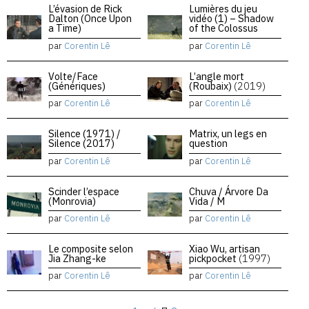
L’évasion de Rick
Lumières du jeu
Dalton (Once Upon
vidéo (1) – Shadow
a Time)
of the Colossus
par
Corentin Lê
par
Corentin Lê
Volte/Face
L’angle mort
(Génériques)
(Roubaix)
(2019)
par
Corentin Lê
par
Corentin Lê
Silence (1971) /
Matrix, un legs en
Silence (2017)
question
par
Corentin Lê
par
Corentin Lê
Scinder l’espace
Chuva / Árvore Da
(Monrovia)
Vida / M
par
Corentin Lê
par
Corentin Lê
Le composite selon
Xiao Wu, artisan
Jia Zhang-ke
pickpocket
(1997)
par
Corentin Lê
par
Corentin Lê