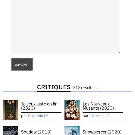
CRITIQUES
212 résultats
Je veux juste en finir
Les Nouveaux
(2020)
Mutants
(2020)
par
Corentin Lê
par
Corentin Lê
Shadow
(2018)
Snowpiercer
(2020)