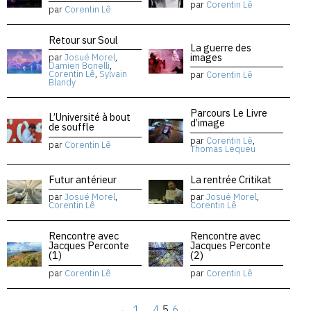
par
Corentin Lê
par
Corentin Lê
Retour sur Soul
La guerre des
images
par
Josué Morel
,
Damien Bonelli
,
Corentin Lê
,
Sylvain
par
Corentin Lê
Blandy
Parcours Le Livre
L’Université à bout
d’image
de souffle
par
Corentin Lê
,
par
Corentin Lê
Thomas Lequeu
Futur antérieur
La rentrée Critikat
par
Josué Morel
,
par
Josué Morel
,
Corentin Lê
Corentin Lê
Rencontre avec
Rencontre avec
Jacques Perconte
Jacques Perconte
(1)
(2)
par
Corentin Lê
par
Corentin Lê
←
1
…
4
5
6
→