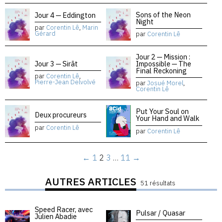
Sons of the Neon
Jour 4 — Eddington
Night
par
Corentin Lê
,
Marin
Gérard
par
Corentin Lê
Jour 2 — Mission :
Jour 3 — Sirāt
Impossible — The
Final Reckoning
par
Corentin Lê
,
Pierre-Jean Delvolvé
par
Josué Morel
,
Corentin Lê
Put Your Soul on
Deux procureurs
Your Hand and Walk
par
Corentin Lê
par
Corentin Lê
←
1
2
3
…
11
→
AUTRES ARTICLES
51 résultats
Speed Racer, avec
Pulsar / Quasar
Julien Abadie