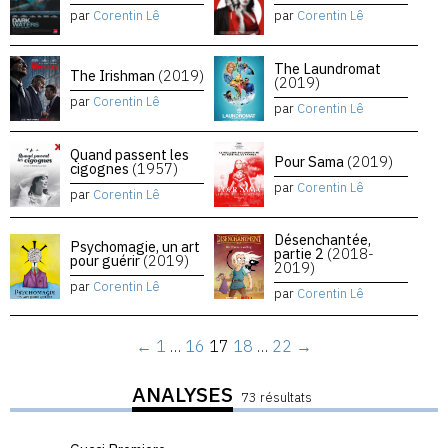
par
Corentin Lê
par
Corentin Lê
The Laundromat
The Irishman
(2019)
(2019)
par
Corentin Lê
par
Corentin Lê
Quand passent les
Pour Sama
(2019)
cigognes
(1957)
par
Corentin Lê
par
Corentin Lê
Désenchantée,
Psychomagie, un art
partie 2
(2018-
pour guérir
(2019)
2019)
par
Corentin Lê
par
Corentin Lê
←
1
…
16
17
18
…
22
→
ANALYSES
73 résultats