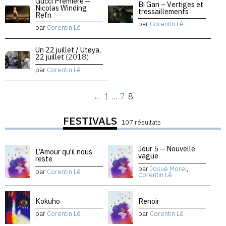
Gucci Premiere —
Bi Gan – Vertiges et
Nicolas Winding
tressaillements
Refn
par
Corentin Lê
par
Corentin Lê
Un 22 juillet / Utøya,
22 juillet
(2018)
par
Corentin Lê
←
1
…
7
8
FESTIVALS
107 résultats
Jour 5 — Nouvelle
L’Amour qu’il nous
vague
reste
par
Josué Morel
,
par
Corentin Lê
Corentin Lê
Kokuho
Renoir
par
Corentin Lê
par
Corentin Lê