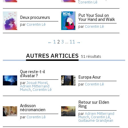
Corentin Lê
Put Your Soul on
Deux procureurs
Your Hand and Walk
par
Corentin Lê
par
Corentin Lê
←
1
2
3
…
11
→
AUTRES ARTICLES
51 résultats
Que reste-t-il
d’Avatar ?
Europa Aour
par
Josué Morel
,
par
Corentin Lê
Adrien Mitterrand
Munch
,
Corentin Lê
Retour sur Elden
Ardisson
Ring
nécromancien
par
Adrien Mitterrand
par
Corentin Lê
Munch
,
Corentin Lê
,
Guillaume Grandjean