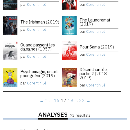
par
Corentin Lê
par
Corentin Lê
The Laundromat
The Irishman
(2019)
(2019)
par
Corentin Lê
par
Corentin Lê
Quand passent les
Pour Sama
(2019)
cigognes
(1957)
par
Corentin Lê
par
Corentin Lê
Désenchantée,
Psychomagie, un art
partie 2
(2018-
pour guérir
(2019)
2019)
par
Corentin Lê
par
Corentin Lê
←
1
…
16
17
18
…
22
→
ANALYSES
73 résultats