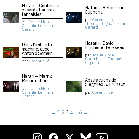
Hatari — Contes du
Hatari — Retour sur
hasard et autres
Euphoria
fantaisies
par
Corentin Lê
,
par
Josué Morel
,
Thomas Grignon
,
Marin
Corentin Lê
,
Marin
Gérard
Gérard
Hatari — David
Dans l’œil de la
Fincher et le réseau
machine, avec
Antonio Somaini
par
Josué Morel
,
Corentin Lê
,
Thomas
par
Corentin Lê
Grignon
Hatari — Matrix
Abstractions de
Resurrections
Siegfried A. Fruhauf
par
Josué Morel
,
Corentin Lê
,
Marin
par
Corentin Lê
Gérard
←
1
2
3
4
…
6
→