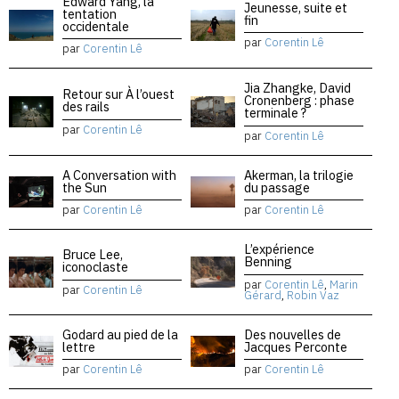
Edward Yang, la
Jeunesse, suite et
tentation
fin
occidentale
par
Corentin Lê
par
Corentin Lê
Jia Zhangke, David
Retour sur À l’ouest
Cronenberg : phase
des rails
terminale ?
par
Corentin Lê
par
Corentin Lê
A Conversation with
Akerman, la trilogie
the Sun
du passage
par
Corentin Lê
par
Corentin Lê
L’expérience
Bruce Lee,
Benning
iconoclaste
par
Corentin Lê
,
Marin
par
Corentin Lê
Gérard
,
Robin Vaz
Godard au pied de la
Des nouvelles de
lettre
Jacques Perconte
par
Corentin Lê
par
Corentin Lê