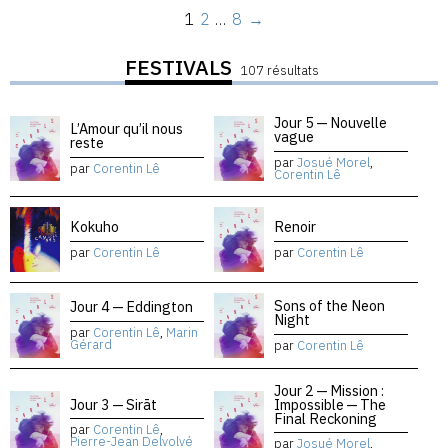
1
2
…
8
→
FESTIVALS
107 résultats
Jour 5 — Nouvelle
L’Amour qu’il nous
vague
reste
par
Josué Morel
,
par
Corentin Lê
Corentin Lê
Kokuho
Renoir
par
Corentin Lê
par
Corentin Lê
Sons of the Neon
Jour 4 — Eddington
Night
par
Corentin Lê
,
Marin
Gérard
par
Corentin Lê
Jour 2 — Mission :
Jour 3 — Sirāt
Impossible — The
Final Reckoning
par
Corentin Lê
,
Pierre-Jean Delvolvé
par
Josué Morel
,