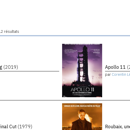
2 résultats
ng
(2019)
Apollo 11
(
par
Corentin L
inal Cut
(1979)
Roubaix, un