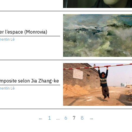
er l’espace (Monrovia)
rentin Lê
mposite selon Jia Zhang-ke
rentin Lê
←
1
…
6
7
8
→