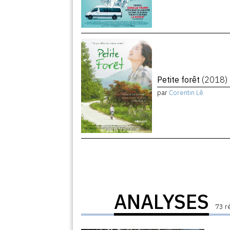
Petite forêt
(2018)
par
Corentin Lê
ANALYSES
73 r