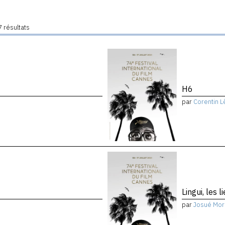
 résultats
H6
par
Corentin L
Lingui, les 
par
Josué Mor