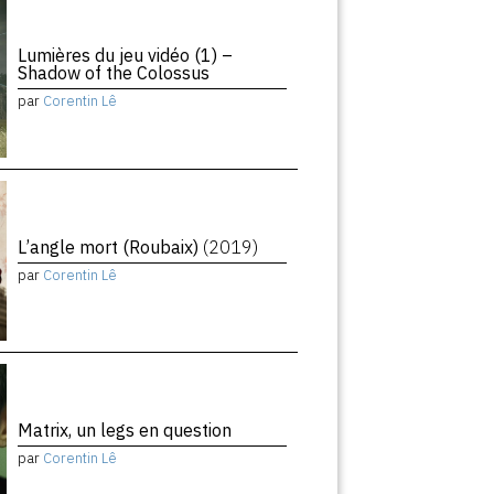
Lumières du jeu vidéo (1) –
Shadow of the Colossus
par
Corentin Lê
L’angle mort (Roubaix)
(2019)
par
Corentin Lê
Matrix, un legs en question
par
Corentin Lê