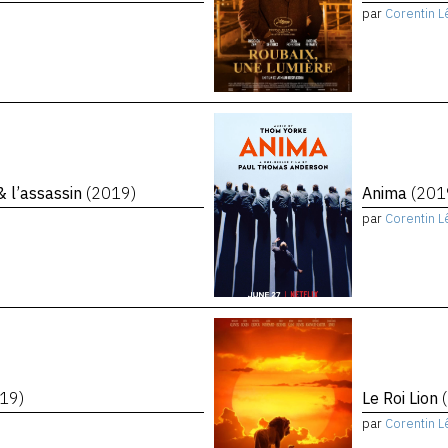
par
Corentin L
 & l’assassin
(2019)
Anima
(201
par
Corentin L
19)
Le Roi Lion
par
Corentin L