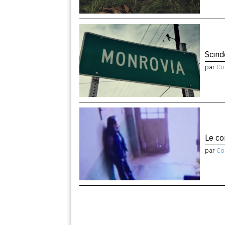
Scind
par
Co
Le co
par
Co