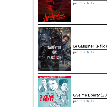
par
Corentin Lê
Le Gangster, le flic
par
Corentin Lê
Give Me Liberty
(20
par
Corentin Lê