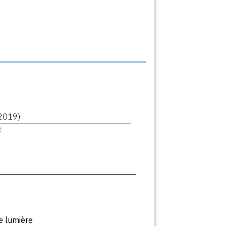
2019)
ê
e lumière