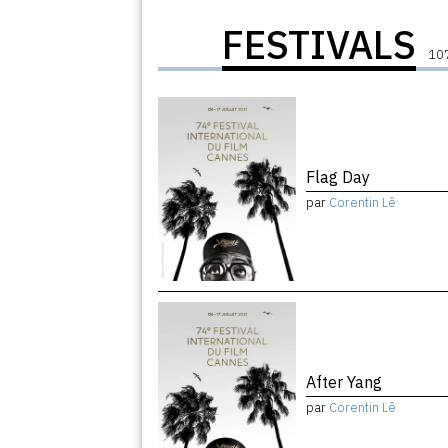
FESTIVALS
107
Flag Day
par
Corentin Lê
After Yang
par
Corentin Lê