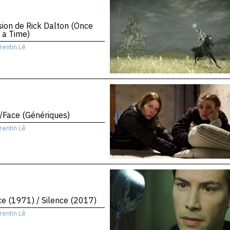
sion de Rick Dalton (Once
 a Time)
rentin Lê
/Face (Génériques)
rentin Lê
ce (1971) / Silence (2017)
rentin Lê