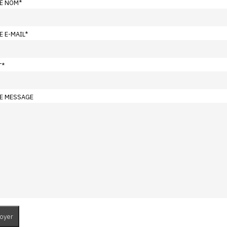
E NOM
*
E E-MAIL
*
T
*
E MESSAGE