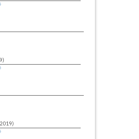
ê
9)
ê
(2019)
ê