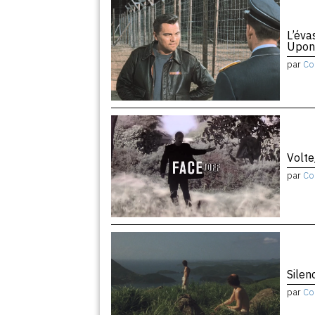
L’éva
Upon
par
Co
Volte
par
Co
Silen
par
Co