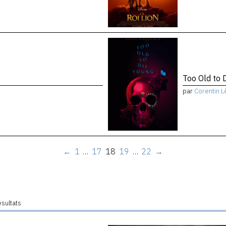
Too Old to 
par
Corentin L
←
1
…
17
18
19
…
22
→
ésultats