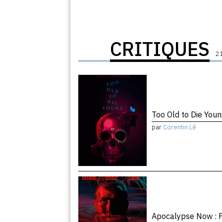
CRITIQUES
21
Too Old to Die You
par
Corentin Lê
Apocalypse Now : F