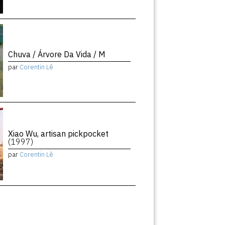
Chuva / Árvore Da Vida / M
par
Corentin Lê
Xiao Wu, artisan pickpocket
(1997)
par
Corentin Lê