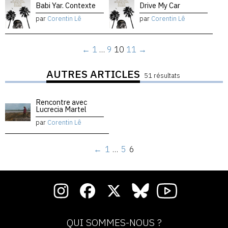
Babi Yar. Contexte
Drive My Car
par
Corentin Lê
par
Corentin Lê
←
1
…
9
10
11
→
AUTRES ARTICLES
51 résultats
Rencontre avec
Lucrecia Martel
par
Corentin Lê
←
1
…
5
6
QUI SOMMES-NOUS ?