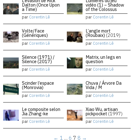
L’évasion de Rick
Lumières du jeu
Dalton (Once Upon
vidéo (1) – Shadow
a Time)
of the Colossus
par
Corentin Lê
par
Corentin Lê
Volte/Face
L’angle mort
(Génériques)
(Roubaix)
(2019)
par
Corentin Lê
par
Corentin Lê
Silence (1971) /
Matrix, un legs en
Silence (2017)
question
par
Corentin Lê
par
Corentin Lê
Scinder l’espace
Chuva / Árvore Da
(Monrovia)
Vida / M
par
Corentin Lê
par
Corentin Lê
Le composite selon
Xiao Wu, artisan
Jia Zhang-ke
pickpocket
(1997)
par
Corentin Lê
par
Corentin Lê
←
1
…
6
7
8
→