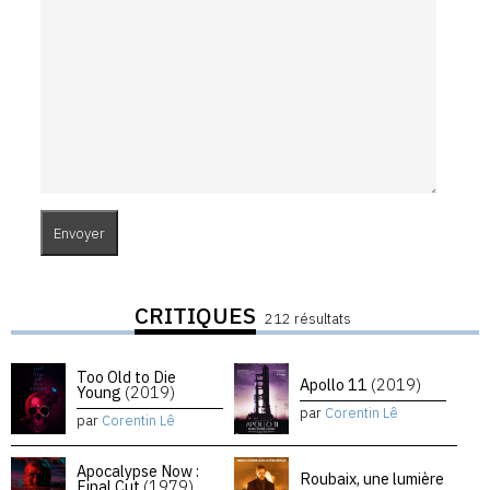
CRITIQUES
212 résultats
Too Old to Die
Apollo 11
(2019)
Young
(2019)
par
Corentin Lê
par
Corentin Lê
Apocalypse Now :
Roubaix, une lumière
Final Cut
(1979)