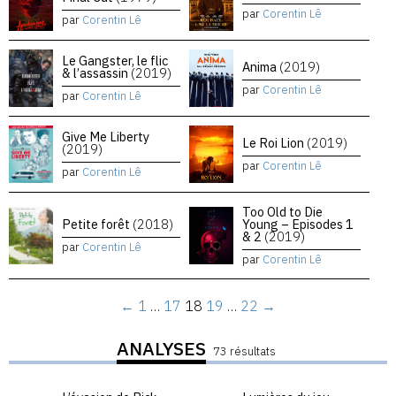
par
Corentin Lê
par
Corentin Lê
Le Gangster, le flic
Anima
(2019)
& l’assassin
(2019)
par
Corentin Lê
par
Corentin Lê
Give Me Liberty
Le Roi Lion
(2019)
(2019)
par
Corentin Lê
par
Corentin Lê
Too Old to Die
Petite forêt
(2018)
Young – Episodes 1
& 2
(2019)
par
Corentin Lê
par
Corentin Lê
←
1
…
17
18
19
…
22
→
ANALYSES
73 résultats