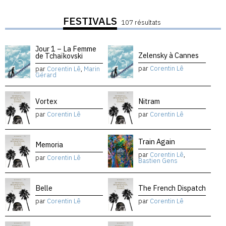
FESTIVALS
107 résultats
Jour 1 – La Femme
Zelensky à Cannes
de Tchaïkovski
par
Corentin Lê
par
Corentin Lê
,
Marin
Gérard
Vortex
Nitram
par
Corentin Lê
par
Corentin Lê
Train Again
Memoria
par
Corentin Lê
,
par
Corentin Lê
Bastien Gens
Belle
The French Dispatch
par
Corentin Lê
par
Corentin Lê