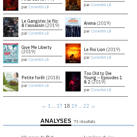
par
Corentin Lê
par
Corentin Lê
Le Gangster, le flic
Anima
(2019)
& l’assassin
(2019)
par
Corentin Lê
par
Corentin Lê
Give Me Liberty
Le Roi Lion
(2019)
(2019)
par
Corentin Lê
par
Corentin Lê
Too Old to Die
Petite forêt
(2018)
Young – Episodes 1
& 2
(2019)
par
Corentin Lê
par
Corentin Lê
←
1
…
17
18
19
…
22
→
ANALYSES
73 résultats