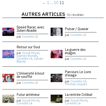
←
1
…
10
11
AUTRES ARTICLES
51 résultats
Speed Racer, avec
Pulsar / Quasar
Julien Abadie
par
Corentin Lê
par
Corentin Lê
Retour sur Soul
La guerre des
images
par
Josué Morel
,
Damien Bonelli
,
Corentin Lê
,
Sylvain
par
Corentin Lê
Blandy
Parcours Le Livre
L’Université à bout
d’image
de souffle
par
Corentin Lê
,
par
Corentin Lê
Thomas Lequeu
Futur antérieur
La rentrée Critikat
par
Josué Morel
,
par
Josué Morel
,
Corentin Lê
Corentin Lê