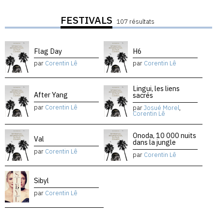
FESTIVALS
107 résultats
Flag Day
H6
par
Corentin Lê
par
Corentin Lê
Lingui, les liens
After Yang
sacrés
par
Corentin Lê
par
Josué Morel
,
Corentin Lê
Onoda, 10 000 nuits
Val
dans la jungle
par
Corentin Lê
par
Corentin Lê
Sibyl
par
Corentin Lê