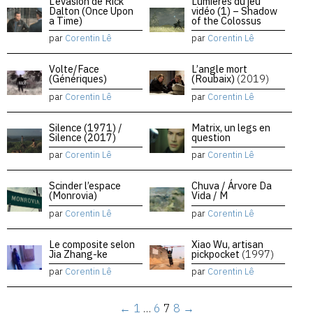
L’évasion de Rick
Lumières du jeu
Dalton (Once Upon
vidéo (1) – Shadow
a Time)
of the Colossus
par
Corentin Lê
par
Corentin Lê
Volte/Face
L’angle mort
(Génériques)
(Roubaix)
(2019)
par
Corentin Lê
par
Corentin Lê
Silence (1971) /
Matrix, un legs en
Silence (2017)
question
par
Corentin Lê
par
Corentin Lê
Scinder l’espace
Chuva / Árvore Da
(Monrovia)
Vida / M
par
Corentin Lê
par
Corentin Lê
Le composite selon
Xiao Wu, artisan
Jia Zhang-ke
pickpocket
(1997)
par
Corentin Lê
par
Corentin Lê
←
1
…
6
7
8
→