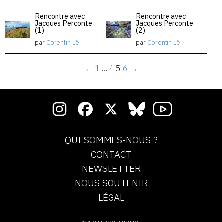
Rencontre avec
Rencontre avec
Jacques Perconte
Jacques Perconte
(1)
(2)
par
Corentin Lê
par
Corentin Lê
←
1
…
4
5
6
→
QUI SOMMES-NOUS ?
CONTACT
NEWSLETTER
NOUS SOUTENIR
LÉGAL