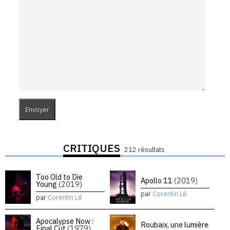
CRITIQUES
212 résultats
Too Old to Die
Apollo 11
(2019)
Young
(2019)
par
Corentin Lê
par
Corentin Lê
Apocalypse Now :
Roubaix, une lumière
Final Cut
(1979)