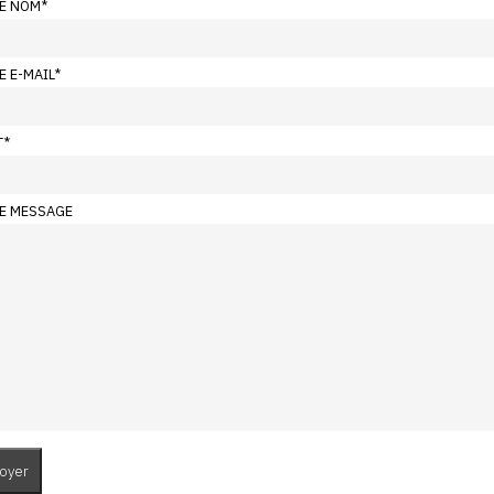
E NOM
*
E E-MAIL
*
T
*
E MESSAGE