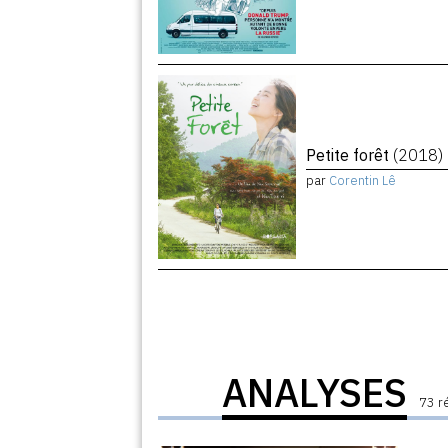
Petite forêt
(2018)
par
Corentin Lê
ANALYSES
73 r