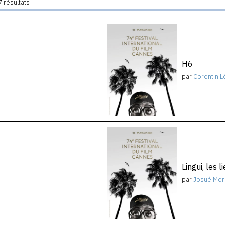
 résultats
H6
par
Corentin L
Lingui, les 
par
Josué Mor