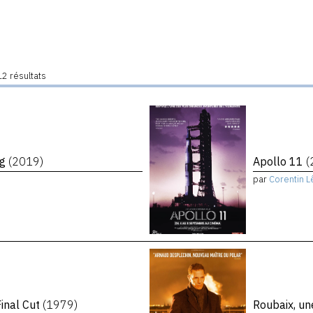
2 résultats
ng
(2019)
Apollo 11
(
par
Corentin L
inal Cut
(1979)
Roubaix, un