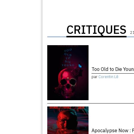
CRITIQUES
21
Too Old to Die You
par
Corentin Lê
Apocalypse Now : F