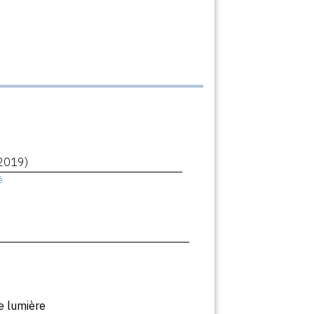
2019)
ê
e lumière