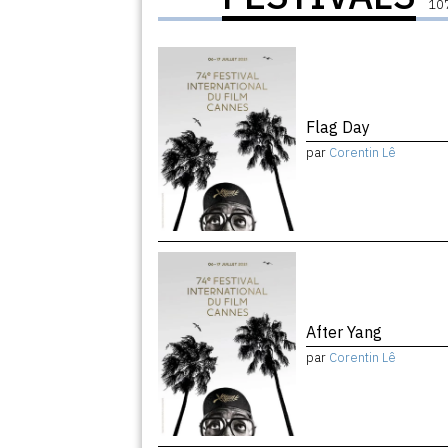
107
Flag Day
par
Corentin Lê
After Yang
par
Corentin Lê