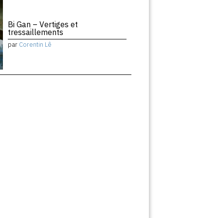
Bi Gan – Vertiges et
tressaillements
par
Corentin Lê