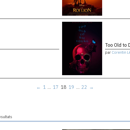
Too Old to 
par
Corentin L
←
1
…
17
18
19
…
22
→
ésultats