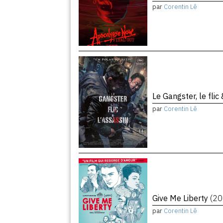
par
Corentin Lê
Le Gangster, le flic
par
Corentin Lê
Give Me Liberty
(20
par
Corentin Lê