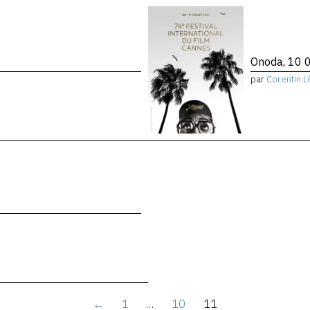
Onoda, 10 0
par
Corentin L
←
1
…
10
11