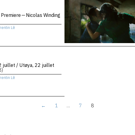
 Premiere — Nicolas Winding
rentin Lê
 juillet / Utøya, 22 juillet
8)
rentin Lê
←
1
…
7
8