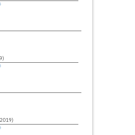
ê
9)
ê
(2019)
ê