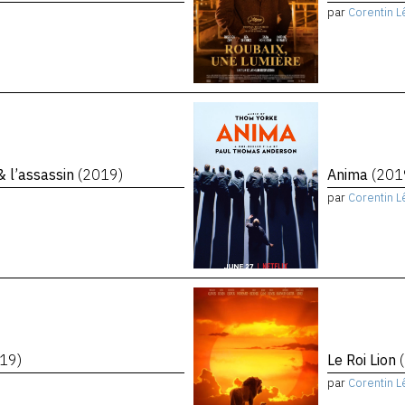
par
Corentin L
 & l’assassin
(2019)
Anima
(201
par
Corentin L
19)
Le Roi Lion
par
Corentin L