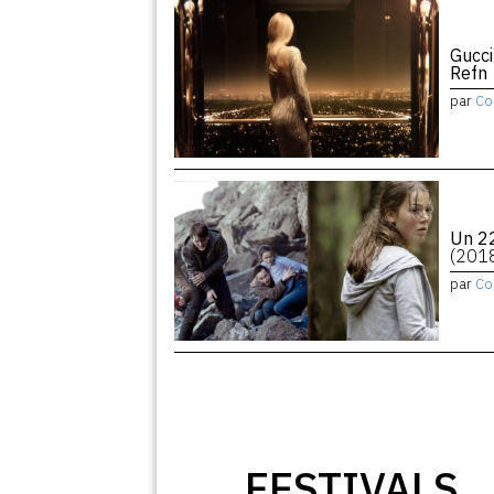
Gucci
Refn
par
Co
Un 22
(201
par
Co
FESTIVALS