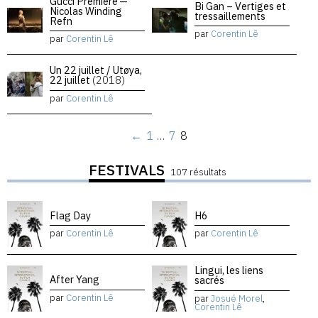
Gucci Premiere —
Bi Gan – Vertiges et
Nicolas Winding
tressaillements
Refn
par
Corentin Lê
par
Corentin Lê
Un 22 juillet / Utøya,
22 juillet
(2018)
par
Corentin Lê
←
1
…
7
8
FESTIVALS
107 résultats
Flag Day
H6
par
Corentin Lê
par
Corentin Lê
Lingui, les liens
After Yang
sacrés
par
Corentin Lê
par
Josué Morel
,
Corentin Lê