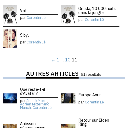
Onoda, 10 000 nuits
Val
dans la jungle
par
Corentin Lê
par
Corentin Lê
Sibyl
par
Corentin Lê
←
1
…
10
11
AUTRES ARTICLES
51 résultats
Que reste-t-il
d’Avatar ?
Europa Aour
par
Josué Morel
,
par
Corentin Lê
Adrien Mitterrand
Munch
,
Corentin Lê
Retour sur Elden
Ardisson
Ring
nécromancien