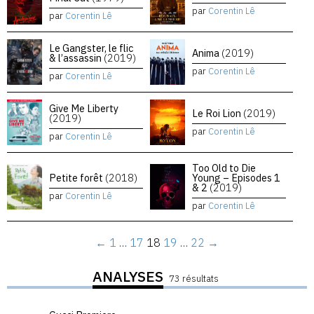
par
Corentin Lê
par
Corentin Lê
Le Gangster, le flic
Anima
(2019)
& l’assassin
(2019)
par
Corentin Lê
par
Corentin Lê
Give Me Liberty
Le Roi Lion
(2019)
(2019)
par
Corentin Lê
par
Corentin Lê
Too Old to Die
Petite forêt
(2018)
Young – Episodes 1
& 2
(2019)
par
Corentin Lê
par
Corentin Lê
←
1
…
17
18
19
…
22
→
ANALYSES
73 résultats