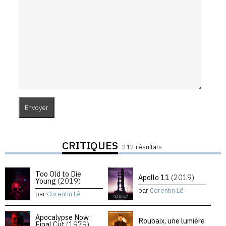
CRITIQUES
212 résultats
Too Old to Die
Apollo 11
(2019)
Young
(2019)
par
Corentin Lê
par
Corentin Lê
Apocalypse Now :
Roubaix, une lumière
Final Cut
(1979)