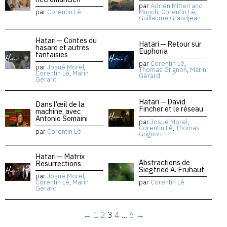
par
Adrien Mitterrand
par
Corentin Lê
Munch
,
Corentin Lê
,
Guillaume Grandjean
Hatari — Contes du
Hatari — Retour sur
hasard et autres
Euphoria
fantaisies
par
Corentin Lê
,
par
Josué Morel
,
Thomas Grignon
,
Marin
Corentin Lê
,
Marin
Gérard
Gérard
Hatari — David
Dans l’œil de la
Fincher et le réseau
machine, avec
Antonio Somaini
par
Josué Morel
,
Corentin Lê
,
Thomas
par
Corentin Lê
Grignon
Hatari — Matrix
Abstractions de
Resurrections
Siegfried A. Fruhauf
par
Josué Morel
,
Corentin Lê
,
Marin
par
Corentin Lê
Gérard
←
1
2
3
4
…
6
→