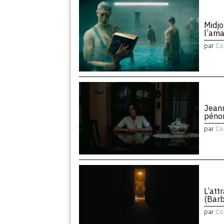
Midjo
l’am
par
Co
Jean
péno
par
Co
L’att
(Barb
par
Co