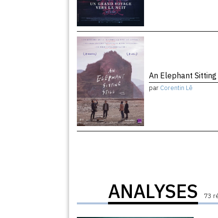
An Elephant Sitting 
par
Corentin Lê
ANALYSES
73 r