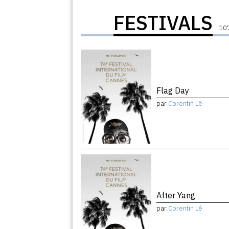
FESTIVALS
107
Flag Day
par
Corentin Lê
After Yang
par
Corentin Lê