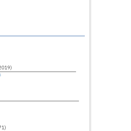
2019)
ê
71)