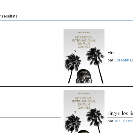
 résultats
H6
par
Corentin L
Lingui, les 
par
Josué Mor