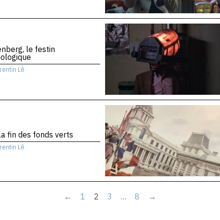
nberg, le festin
nologique
rentin Lê
la fin des fonds verts
rentin Lê
←
1
2
3
…
8
→