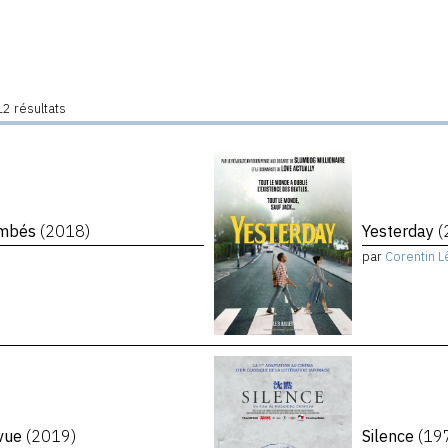
2 résultats
tombés
(2018)
Yesterday
(
par
Corentin L
evue
(2019)
Silence
(19