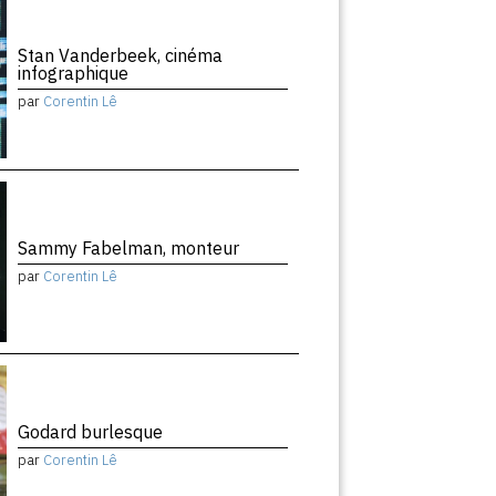
Stan Vanderbeek, cinéma
infographique
par
Corentin Lê
Sammy Fabelman, monteur
par
Corentin Lê
Godard burlesque
par
Corentin Lê