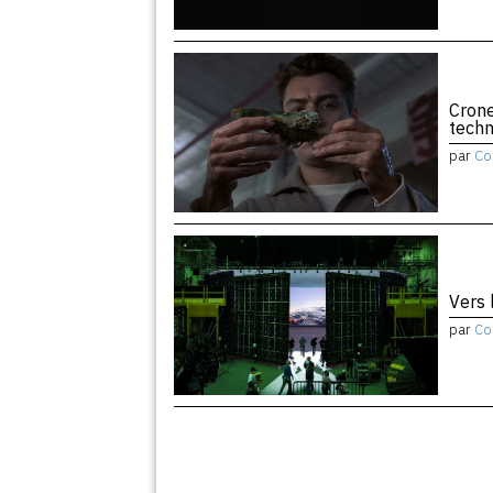
Crone
tech
par
Co
Vers 
par
Co