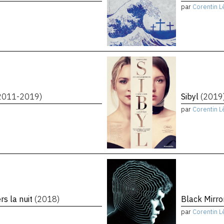
par
Corentin L
2011-2019)
Sibyl
(2019
par
Corentin L
rs la nuit
(2018)
Black Mirro
par
Corentin L