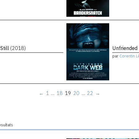
Still
(2018)
Unfriended
par
Corentin L
←
1
…
18
19
20
…
22
→
ésultats