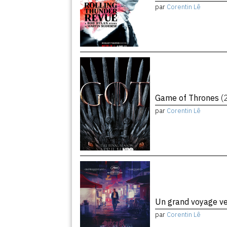
par
Corentin Lê
Game of Thrones
(
par
Corentin Lê
Un grand voyage ve
par
Corentin Lê