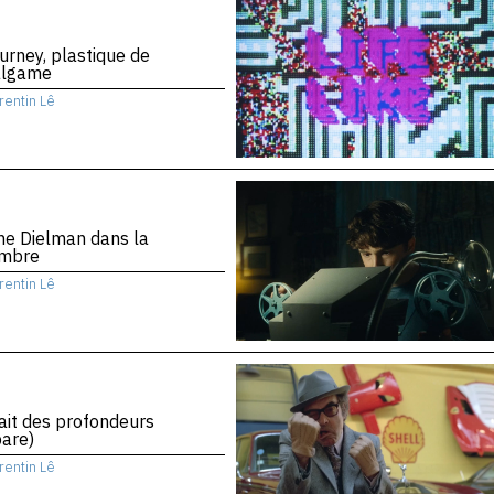
urney, plastique de
algame
rentin Lê
ne Dielman dans la
mbre
rentin Lê
rait des profondeurs
are)
rentin Lê