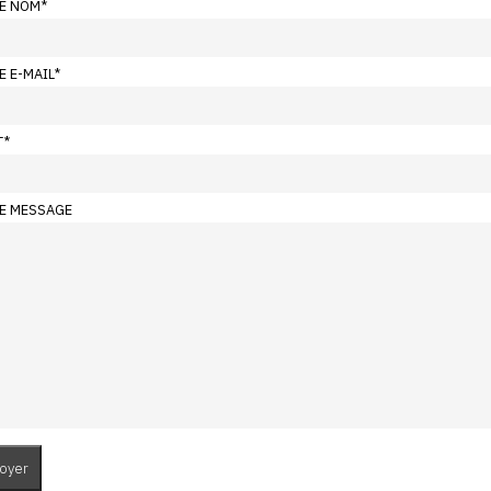
E NOM
*
E E-MAIL
*
T
*
E MESSAGE