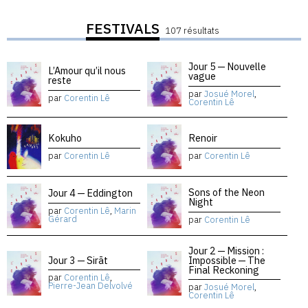
FESTIVALS
107 résultats
Jour 5 — Nouvelle
L’Amour qu’il nous
vague
reste
par
Josué Morel
,
par
Corentin Lê
Corentin Lê
Kokuho
Renoir
par
Corentin Lê
par
Corentin Lê
Sons of the Neon
Jour 4 — Eddington
Night
par
Corentin Lê
,
Marin
Gérard
par
Corentin Lê
Jour 2 — Mission :
Jour 3 — Sirāt
Impossible — The
Final Reckoning
par
Corentin Lê
,
Pierre-Jean Delvolvé
par
Josué Morel
,
Corentin Lê