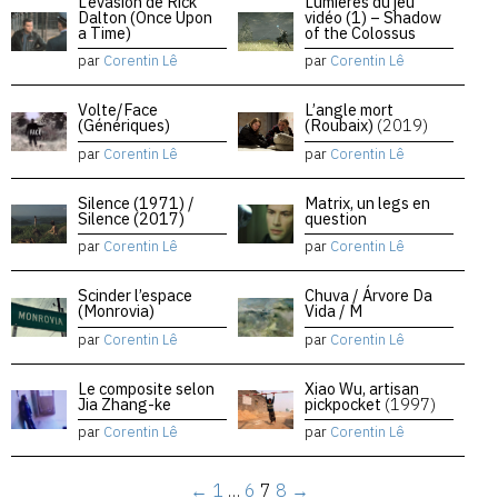
L’évasion de Rick
Lumières du jeu
Dalton (Once Upon
vidéo (1) – Shadow
a Time)
of the Colossus
par
Corentin Lê
par
Corentin Lê
Volte/Face
L’angle mort
(Génériques)
(Roubaix)
(2019)
par
Corentin Lê
par
Corentin Lê
Silence (1971) /
Matrix, un legs en
Silence (2017)
question
par
Corentin Lê
par
Corentin Lê
Scinder l’espace
Chuva / Árvore Da
(Monrovia)
Vida / M
par
Corentin Lê
par
Corentin Lê
Le composite selon
Xiao Wu, artisan
Jia Zhang-ke
pickpocket
(1997)
par
Corentin Lê
par
Corentin Lê
←
1
…
6
7
8
→