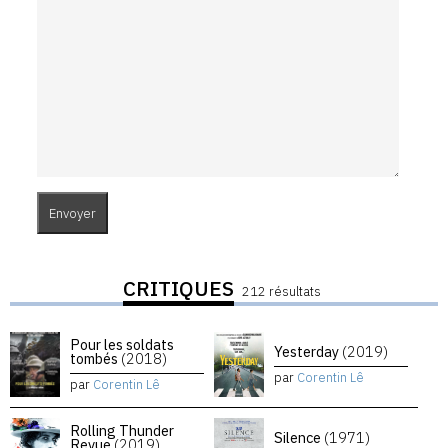
CRITIQUES
212 résultats
Pour les soldats
Yesterday
(2019)
tombés
(2018)
par
Corentin Lê
par
Corentin Lê
Rolling Thunder
Silence
(1971)
Revue
(2019)