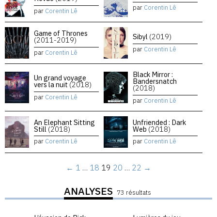
par
Corentin Lê
par
Corentin Lê
Game of Thrones
Sibyl
(2019)
(2011-2019)
par
Corentin Lê
par
Corentin Lê
Black Mirror :
Un grand voyage
Bandersnatch
vers la nuit
(2018)
(2018)
par
Corentin Lê
par
Corentin Lê
An Elephant Sitting
Unfriended : Dark
Still
(2018)
Web
(2018)
par
Corentin Lê
par
Corentin Lê
←
1
…
18
19
20
…
22
→
ANALYSES
73 résultats