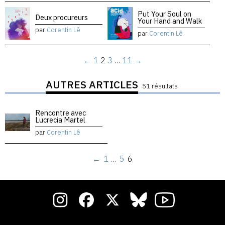
Put Your Soul on
Deux procureurs
Your Hand and Walk
par
Corentin Lê
par
Corentin Lê
←
1
2
3
…
11
→
AUTRES ARTICLES
51 résultats
Rencontre avec
Lucrecia Martel
par
Corentin Lê
←
1
…
5
6