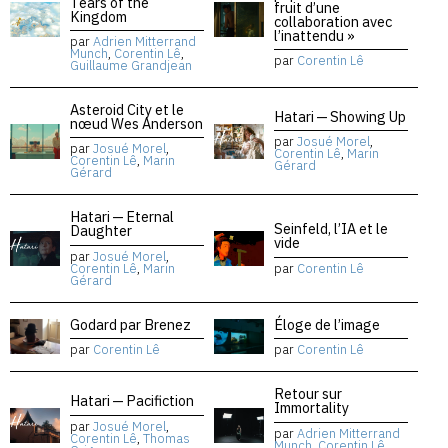
Tears of the
fruit d’une
Kingdom
collaboration avec
l’inattendu »
par
Adrien Mitterrand
Munch
,
Corentin Lê
,
par
Corentin Lê
Guillaume Grandjean
Asteroid City et le
Hatari — Showing Up
nœud Wes Anderson
par
Josué Morel
,
par
Josué Morel
,
Corentin Lê
,
Marin
Corentin Lê
,
Marin
Gérard
Gérard
Hatari — Eternal
Seinfeld, l’IA et le
Daughter
vide
par
Josué Morel
,
Corentin Lê
,
Marin
par
Corentin Lê
Gérard
Godard par Brenez
Éloge de l’image
par
Corentin Lê
par
Corentin Lê
Retour sur
Hatari — Pacifiction
Immortality
par
Josué Morel
,
par
Adrien Mitterrand
Corentin Lê
,
Thomas
Munch
,
Corentin Lê
,