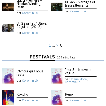
Gucci Premiere —
Bi Gan – Vertiges et
Nicolas Winding
tressaillements
Refn
par
Corentin Lê
par
Corentin Lê
Un 22 juillet / Utøya,
22 juillet
(2018)
par
Corentin Lê
←
1
…
7
8
FESTIVALS
107 résultats
Jour 5 — Nouvelle
L’Amour qu’il nous
vague
reste
par
Josué Morel
,
par
Corentin Lê
Corentin Lê
Kokuho
Renoir
par
Corentin Lê
par
Corentin Lê