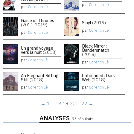
par
Corentin Lê
par
Corentin Lê
Game of Thrones
Sibyl
(2019)
(2011-2019)
par
Corentin Lê
par
Corentin Lê
Black Mirror :
Un grand voyage
Bandersnatch
vers la nuit
(2018)
(2018)
par
Corentin Lê
par
Corentin Lê
An Elephant Sitting
Unfriended : Dark
Still
(2018)
Web
(2018)
par
Corentin Lê
par
Corentin Lê
←
1
…
18
19
20
…
22
→
ANALYSES
73 résultats