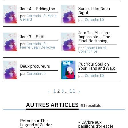
Sons of the Neon
Jour 4 — Eddington
Night
par
Corentin Lê
,
Marin
Gérard
par
Corentin Lê
Jour 2 — Mission :
Jour 3 — Sirāt
Impossible — The
Final Reckoning
par
Corentin Lê
,
Pierre-Jean Delvolvé
par
Josué Morel
,
Corentin Lê
Put Your Soul on
Deux procureurs
Your Hand and Walk
par
Corentin Lê
par
Corentin Lê
←
1
2
3
…
11
→
AUTRES ARTICLES
51 résultats
Retour sur The
« L’Arbre aux
Legend of Zelda :
papillons d’or est le