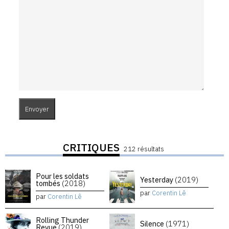
CRITIQUES
212 résultats
Pour les soldats
Yesterday
(2019)
tombés
(2018)
par
Corentin Lê
par
Corentin Lê
Rolling Thunder
Silence
(1971)
Revue
(2019)