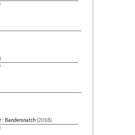
ê
)
ê
r : Bandersnatch
(2018)
ê