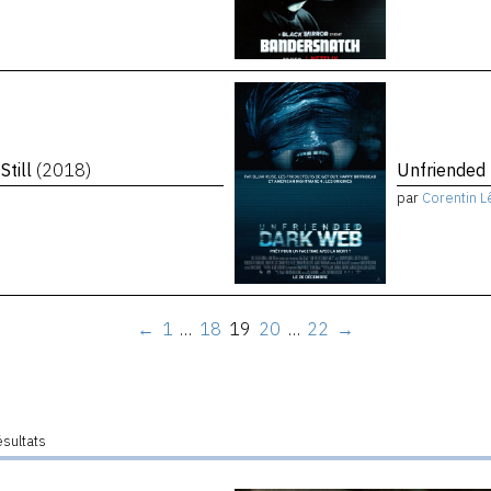
Still
(2018)
Unfriended
par
Corentin L
←
1
…
18
19
20
…
22
→
ésultats