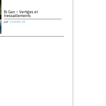
Bi Gan – Vertiges et
tressaillements
par
Corentin Lê