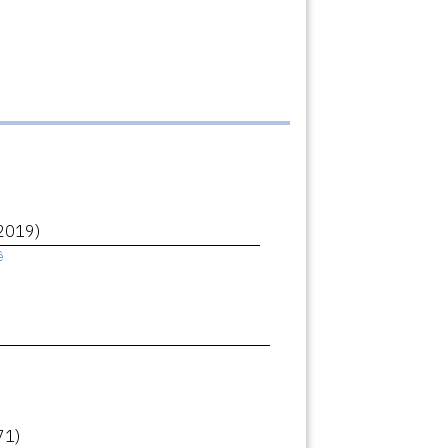
2019)
ê
71)