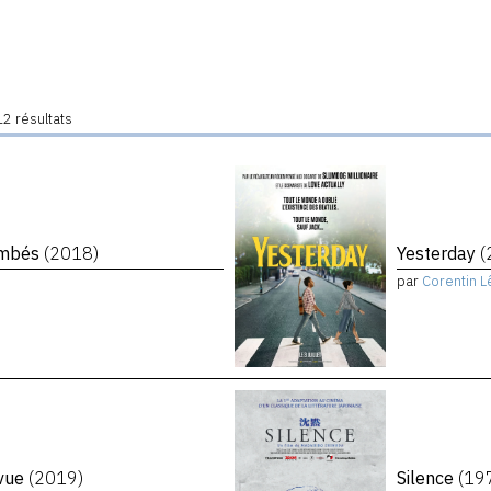
2 résultats
tombés
(2018)
Yesterday
(
par
Corentin L
evue
(2019)
Silence
(19