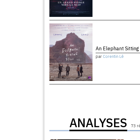
An Elephant Sitting 
par
Corentin Lê
ANALYSES
73 r