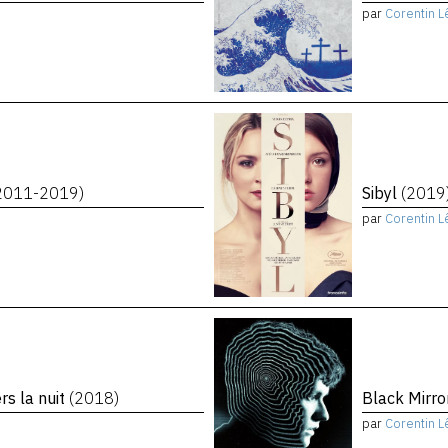
par
Corentin L
2011-2019)
Sibyl
(2019
par
Corentin L
rs la nuit
(2018)
Black Mirro
par
Corentin L