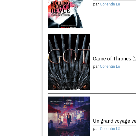
par
Corentin Lê
Game of Thrones
(
par
Corentin Lê
Un grand voyage ve
par
Corentin Lê