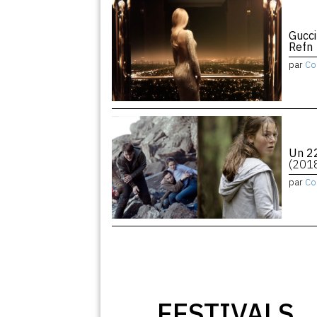
Gucci
Refn
par
Co
Un 22
(201
par
Co
FESTIVALS