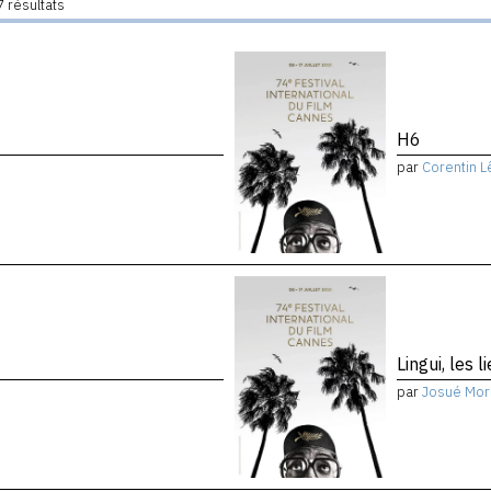
 résultats
H6
par
Corentin L
Lingui, les 
par
Josué Mor