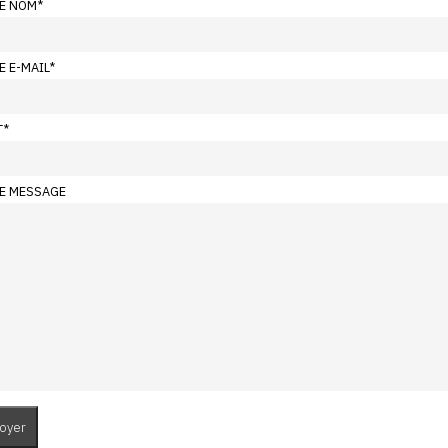
E NOM
*
E E-MAIL
*
T
*
E MESSAGE