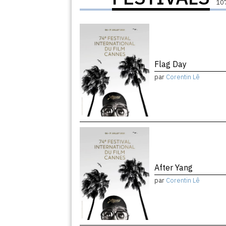
107
Flag Day
par
Corentin Lê
After Yang
par
Corentin Lê