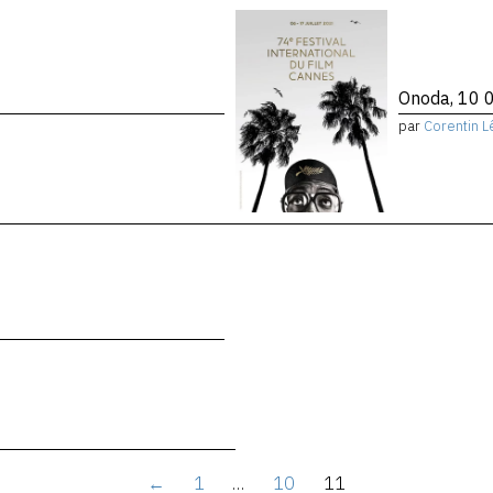
Onoda, 10 0
par
Corentin L
←
1
…
10
11