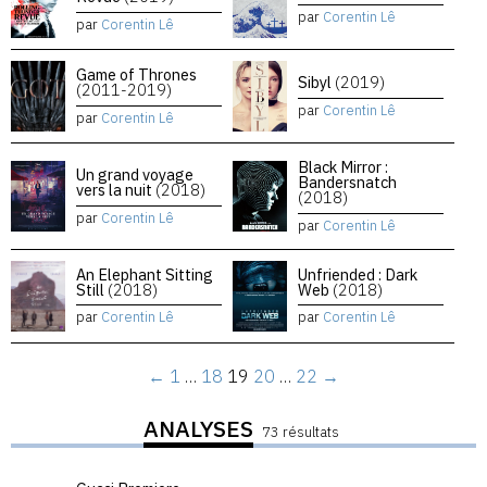
par
Corentin Lê
par
Corentin Lê
Game of Thrones
Sibyl
(2019)
(2011-2019)
par
Corentin Lê
par
Corentin Lê
Black Mirror :
Un grand voyage
Bandersnatch
vers la nuit
(2018)
(2018)
par
Corentin Lê
par
Corentin Lê
An Elephant Sitting
Unfriended : Dark
Still
(2018)
Web
(2018)
par
Corentin Lê
par
Corentin Lê
←
1
…
18
19
20
…
22
→
ANALYSES
73 résultats