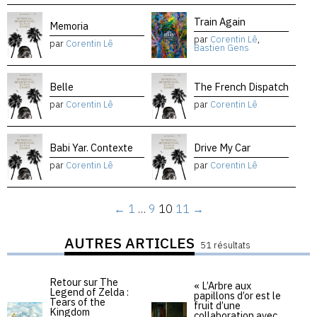
Train Again
Memoria
par
Corentin Lê
,
par
Corentin Lê
Bastien Gens
Belle
The French Dispatch
par
Corentin Lê
par
Corentin Lê
Babi Yar. Contexte
Drive My Car
par
Corentin Lê
par
Corentin Lê
←
1
…
9
10
11
→
AUTRES ARTICLES
51 résultats
Retour sur The
« L’Arbre aux
Legend of Zelda :
papillons d’or est le
Tears of the
fruit d’une
Kingdom
collaboration avec