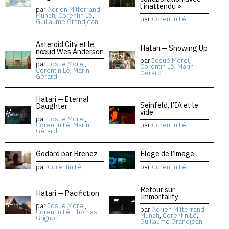
l’inattendu »
par
Adrien Mitterrand
Munch
,
Corentin Lê
,
par
Corentin Lê
Guillaume Grandjean
Asteroid City et le
Hatari — Showing Up
nœud Wes Anderson
par
Josué Morel
,
par
Josué Morel
,
Corentin Lê
,
Marin
Corentin Lê
,
Marin
Gérard
Gérard
Hatari — Eternal
Seinfeld, l’IA et le
Daughter
vide
par
Josué Morel
,
Corentin Lê
,
Marin
par
Corentin Lê
Gérard
Godard par Brenez
Éloge de l’image
par
Corentin Lê
par
Corentin Lê
Retour sur
Hatari — Pacifiction
Immortality
par
Josué Morel
,
par
Adrien Mitterrand
Corentin Lê
,
Thomas
Munch
,
Corentin Lê
,
Grignon
Guillaume Grandjean