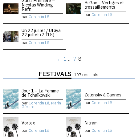
Gucci Premiere —
Bi Gan – Vertiges et
Nicolas Winding
tressaillements
Refn
par
Corentin Lê
par
Corentin Lê
Un 22 juillet / Utøya,
22 juillet
(2018)
par
Corentin Lê
←
1
…
7
8
FESTIVALS
107 résultats
Jour 1 – La Femme
Zelensky à Cannes
de Tchaïkovski
par
Corentin Lê
par
Corentin Lê
,
Marin
Gérard
Vortex
Nitram
par
Corentin Lê
par
Corentin Lê