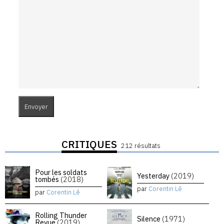
CRITIQUES
212 résultats
Pour les soldats
Yesterday
(2019)
tombés
(2018)
par
Corentin Lê
par
Corentin Lê
Rolling Thunder
Silence
(1971)
Revue
(2019)