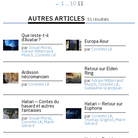
←
1
…
10
11
AUTRES ARTICLES
51 résultats
Que reste-t-il
d’Avatar ?
Europa Aour
par
Josué Morel
,
par
Corentin Lê
Adrien Mitterrand
Munch
,
Corentin Lê
Retour sur Elden
Ardisson
Ring
nécromancien
par
Adrien Mitterrand
par
Corentin Lê
Munch
,
Corentin Lê
,
Guillaume Grandjean
Hatari — Contes du
Hatari — Retour sur
hasard et autres
Euphoria
fantaisies
par
Corentin Lê
,
par
Josué Morel
,
Thomas Grignon
,
Marin
Corentin Lê
,
Marin
Gérard
Gérard