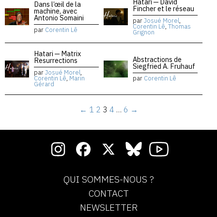
Hatari — David
Dans l’œil de la
Fincher et le réseau
machine, avec
Antonio Somaini
par
Josué Morel
,
Corentin Lê
,
Thomas
par
Corentin Lê
Grignon
Hatari — Matrix
Abstractions de
Resurrections
Siegfried A. Fruhauf
par
Josué Morel
,
Corentin Lê
,
Marin
par
Corentin Lê
Gérard
←
1
2
3
4
…
6
→
QUI SOMMES-NOUS ?
CONTACT
NEWSLETTER