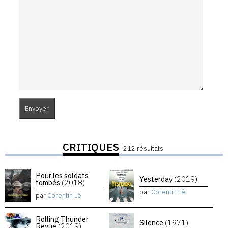
CRITIQUES
212 résultats
Pour les soldats
Yesterday
(2019)
tombés
(2018)
par
Corentin Lê
par
Corentin Lê
Rolling Thunder
Silence
(1971)
Revue
(2019)