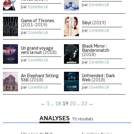
par
Corentin Lê
par
Corentin Lê
Game of Thrones
Sibyl
(2019)
(2011-2019)
par
Corentin Lê
par
Corentin Lê
Black Mirror :
Un grand voyage
Bandersnatch
vers la nuit
(2018)
(2018)
par
Corentin Lê
par
Corentin Lê
An Elephant Sitting
Unfriended : Dark
Still
(2018)
Web
(2018)
par
Corentin Lê
par
Corentin Lê
←
1
…
18
19
20
…
22
→
ANALYSES
73 résultats