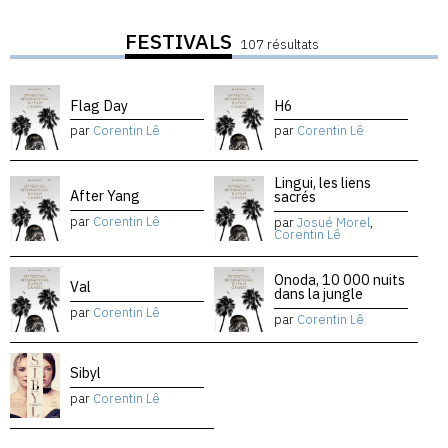
FESTIVALS
107 résultats
Flag Day
H6
par
Corentin Lê
par
Corentin Lê
Lingui, les liens
After Yang
sacrés
par
Corentin Lê
par
Josué Morel
,
Corentin Lê
Onoda, 10 000 nuits
Val
dans la jungle
par
Corentin Lê
par
Corentin Lê
Sibyl
par
Corentin Lê