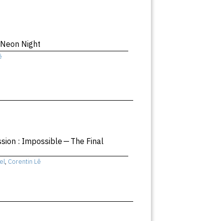
 Neon Night
ê
ssion : Impossible — The Final
el
,
Corentin Lê