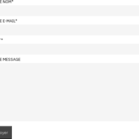
E NOM
*
E E-MAIL
*
T
*
E MESSAGE