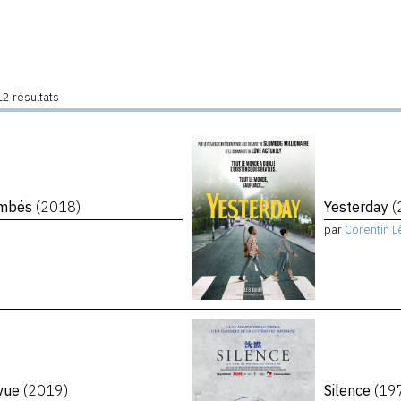
2 résultats
tombés
(2018)
Yesterday
(
par
Corentin L
evue
(2019)
Silence
(19