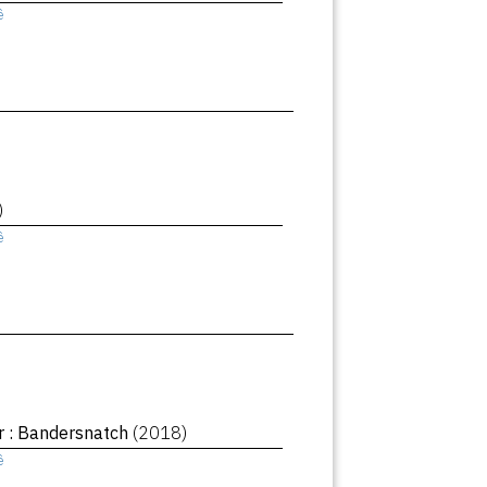
ê
)
ê
r : Bandersnatch
(2018)
ê