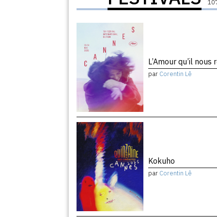
107
L’Amour qu’il nous 
par
Corentin Lê
Kokuho
par
Corentin Lê