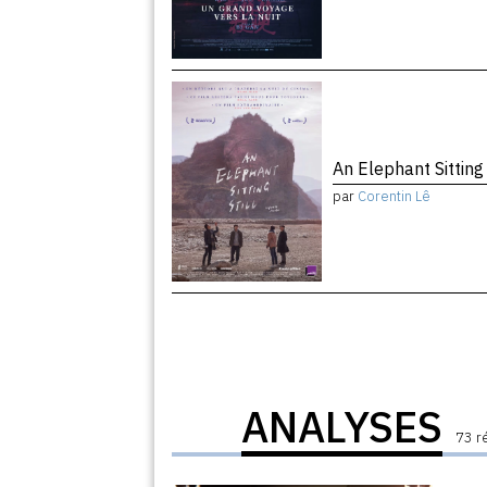
An Elephant Sitting 
par
Corentin Lê
ANALYSES
73 r