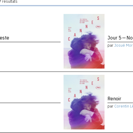
 résultats
reste
Jour 5 — No
par
Josué Mor
Renoir
par
Corentin L