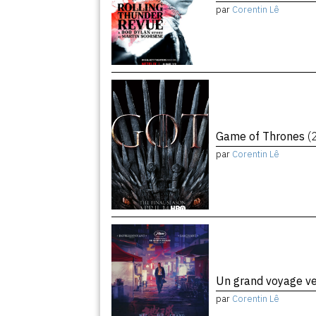
par
Corentin Lê
Game of Thrones
(
par
Corentin Lê
Un grand voyage ve
par
Corentin Lê