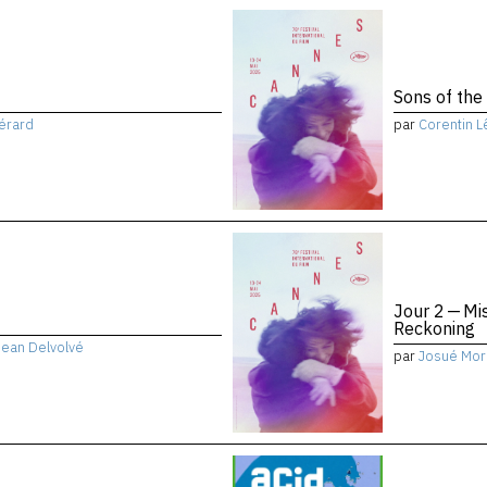
Sons of the
érard
par
Corentin L
Jour 2 — Mi
Reckoning
Jean Delvolvé
par
Josué Mor