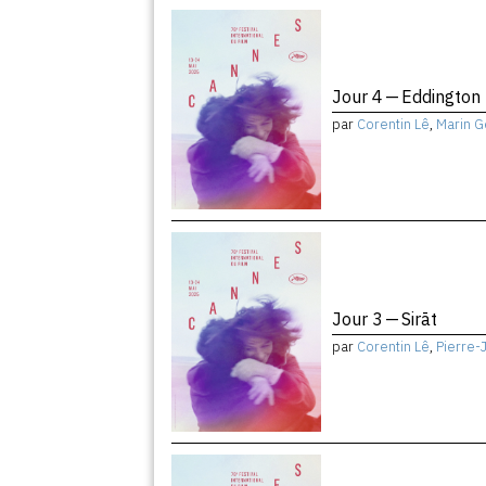
Jour 4 — Eddington
par
Corentin Lê
,
Marin G
Jour 3 — Sirāt
par
Corentin Lê
,
Pierre-