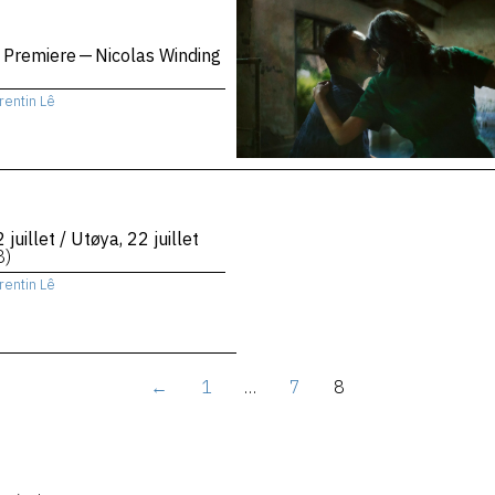
 Premiere — Nicolas Winding
rentin Lê
 juillet / Utøya, 22 juillet
8)
rentin Lê
←
1
…
7
8