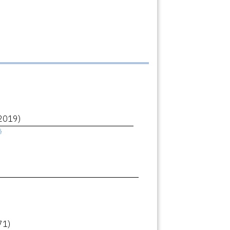
2019)
ê
71)