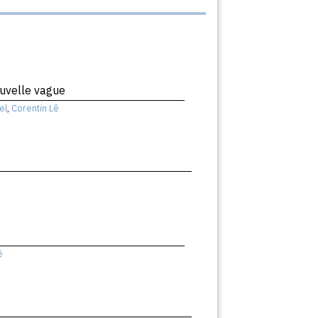
uvelle vague
el
,
Corentin Lê
ê