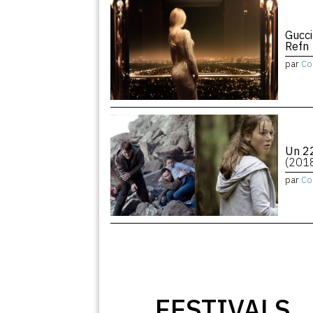
Gucci
Refn
par
Co
Un 22
(201
par
Co
FESTIVALS