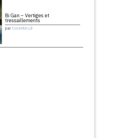
Bi Gan – Vertiges et
tressaillements
par
Corentin Lê