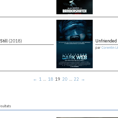
Still
(2018)
Unfriended
par
Corentin L
←
1
…
18
19
20
…
22
→
ésultats