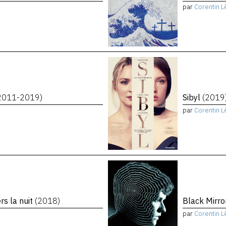
par
Corentin L
2011-2019)
Sibyl
(2019
par
Corentin L
rs la nuit
(2018)
Black Mirro
par
Corentin L