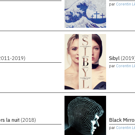
par
Corentin L
2011-2019)
Sibyl
(2019
par
Corentin L
rs la nuit
(2018)
Black Mirro
par
Corentin L