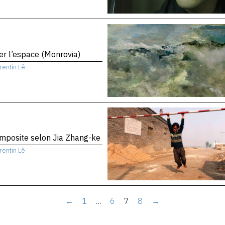
er l’espace (Monrovia)
rentin Lê
mposite selon Jia Zhang-ke
rentin Lê
←
1
…
6
7
8
→