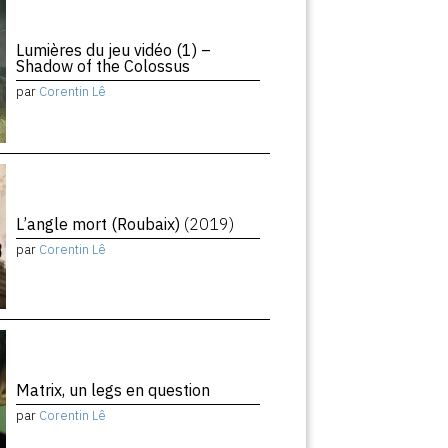
Lumières du jeu vidéo (1) –
Shadow of the Colossus
par
Corentin Lê
L’angle mort (Roubaix)
(2019)
par
Corentin Lê
Matrix, un legs en question
par
Corentin Lê