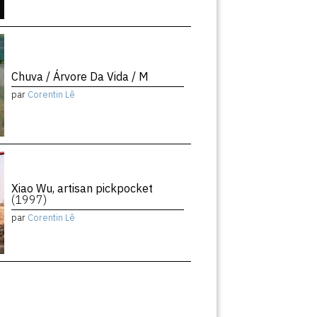
Chuva / Árvore Da Vida / M
par
Corentin Lê
Xiao Wu, artisan pickpocket
(1997)
par
Corentin Lê