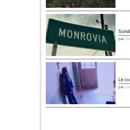
Scind
par
Co
Le co
par
Co