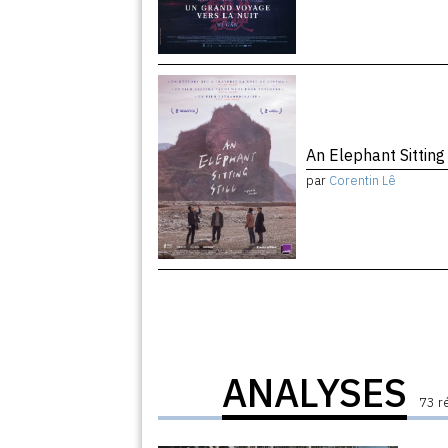
An Elephant Sitting 
par
Corentin Lê
ANALYSES
73 r