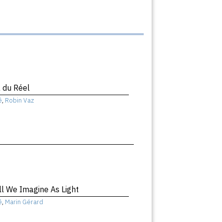
 du Réel
ê
,
Robin Vaz
ll We Imagine As Light
ê
,
Marin Gérard