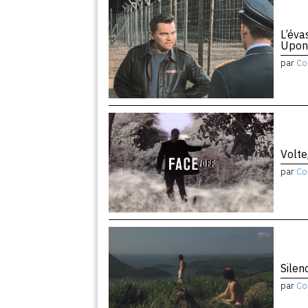
L’éva
Upon
par
Co
Volte
par
Co
Silen
par
Co