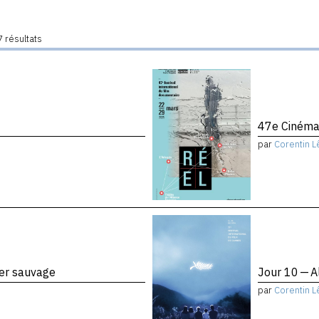
 résultats
47e Cinéma
par
Corentin L
ier sauvage
Jour 10 — A
par
Corentin L