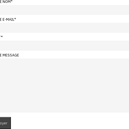
E NOM
*
E E-MAIL
*
T
*
E MESSAGE