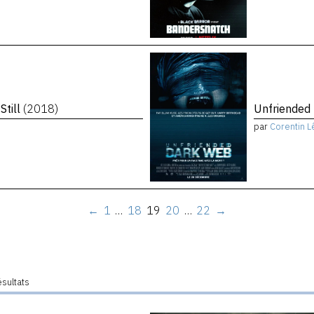
Still
(2018)
Unfriended
par
Corentin L
←
1
…
18
19
20
…
22
→
ésultats