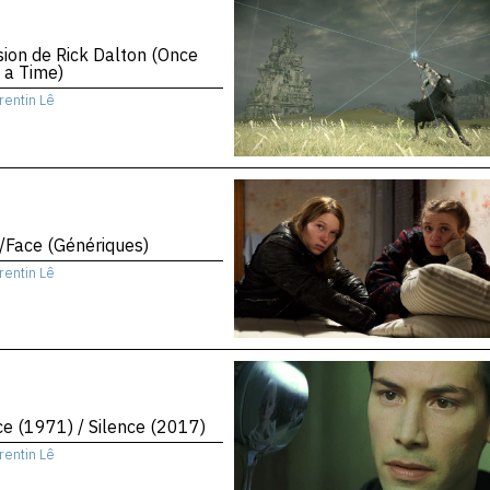
sion de Rick Dalton (Once
 a Time)
rentin Lê
/Face (Génériques)
rentin Lê
ce (1971) / Silence (2017)
rentin Lê