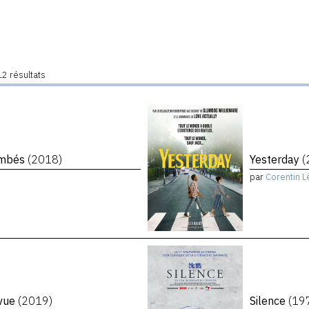
2 résultats
tombés
(2018)
Yesterday
(
par
Corentin L
evue
(2019)
Silence
(19