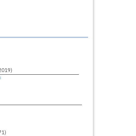
2019)
ê
71)