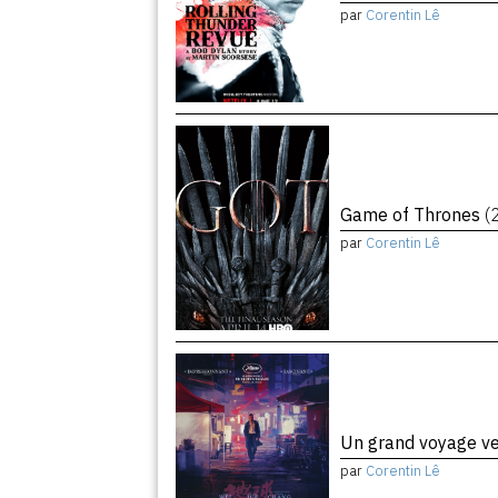
par
Corentin Lê
Game of Thrones
(
par
Corentin Lê
Un grand voyage ve
par
Corentin Lê