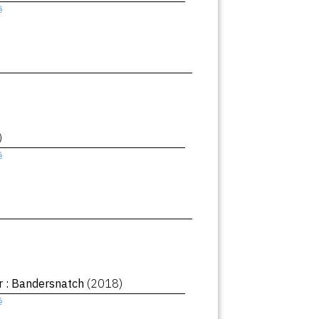
ê
)
ê
r : Bandersnatch
(2018)
ê