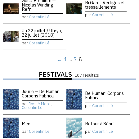
Gucci Premiere —
Bi Gan – Vertiges et
Nicolas Winding
tressaillements
Refn
par
Corentin Lê
par
Corentin Lê
Un 22 juillet / Utøya,
22 juillet
(2018)
par
Corentin Lê
←
1
…
7
8
FESTIVALS
107 résultats
Jour 6 — De Humani
De Humani Corporis
Corporis Fabrica
Fabrica
par
Josué Morel
,
par
Corentin Lê
Corentin Lê
Men
Retour à Séoul
par
Corentin Lê
par
Corentin Lê