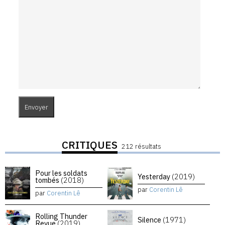
CRITIQUES
212 résultats
Pour les soldats
Yesterday
(2019)
tombés
(2018)
par
Corentin Lê
par
Corentin Lê
Rolling Thunder
Silence
(1971)
Revue
(2019)