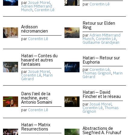
par
Josué Morel
,
par
Corentin Lê
Adrien Mitterrand
Munch
,
Corentin Lê
Retour sur Elden
Ardisson
Ring
nécromancien
par
Adrien Mitterrand
par
Corentin Lê
Munch
,
Corentin Lê
,
Guillaume Grandjean
Hatari — Contes du
Hatari — Retour sur
hasard et autres
Euphoria
fantaisies
par
Corentin Lê
,
par
Josué Morel
,
Thomas Grignon
,
Marin
Corentin Lê
,
Marin
Gérard
Gérard
Hatari — David
Dans l’œil de la
Fincher et le réseau
machine, avec
Antonio Somaini
par
Josué Morel
,
Corentin Lê
,
Thomas
par
Corentin Lê
Grignon
Hatari — Matrix
Abstractions de
Resurrections
Siegfried A. Fruhauf