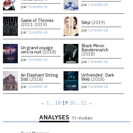
par
Corentin Lê
par
Corentin Lê
Game of Thrones
Sibyl
(2019)
(2011-2019)
par
Corentin Lê
par
Corentin Lê
Black Mirror :
Un grand voyage
Bandersnatch
vers la nuit
(2018)
(2018)
par
Corentin Lê
par
Corentin Lê
An Elephant Sitting
Unfriended : Dark
Still
(2018)
Web
(2018)
par
Corentin Lê
par
Corentin Lê
←
1
…
18
19
20
…
22
→
ANALYSES
73 résultats