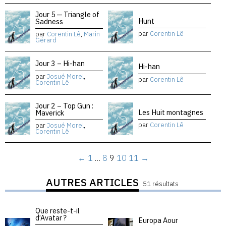
Jour 5 — Triangle of
Hunt
Sadness
par
Corentin Lê
par
Corentin Lê
,
Marin
Gérard
Jour 3 – Hi-han
Hi-han
par
Josué Morel
,
par
Corentin Lê
Corentin Lê
Jour 2 – Top Gun :
Les Huit montagnes
Maverick
par
Corentin Lê
par
Josué Morel
,
Corentin Lê
←
1
…
8
9
10
11
→
AUTRES ARTICLES
51 résultats
Que reste-t-il
d’Avatar ?
Europa Aour