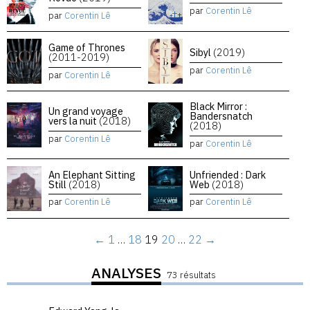
par
Corentin Lê
par
Corentin Lê
Game of Thrones
Sibyl
(2019)
(2011-2019)
par
Corentin Lê
par
Corentin Lê
Black Mirror :
Un grand voyage
Bandersnatch
vers la nuit
(2018)
(2018)
par
Corentin Lê
par
Corentin Lê
An Elephant Sitting
Unfriended : Dark
Still
(2018)
Web
(2018)
par
Corentin Lê
par
Corentin Lê
←
1
…
18
19
20
…
22
→
ANALYSES
73 résultats