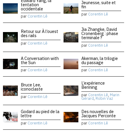
Edward Yang, la
Jeunesse, suite et
tentation
fin
occidentale
par
Corentin Lê
par
Corentin Lê
Jia Zhangke, David
Retour sur À l’ouest
Cronenberg : phase
des rails
terminale ?
par
Corentin Lê
par
Corentin Lê
A Conversation with
Akerman, la trilogie
the Sun
du passage
par
Corentin Lê
par
Corentin Lê
L’expérience
Bruce Lee,
Benning
iconoclaste
par
Corentin Lê
,
Marin
par
Corentin Lê
Gérard
,
Robin Vaz
Godard au pied de la
Des nouvelles de
lettre
Jacques Perconte
par
Corentin Lê
par
Corentin Lê