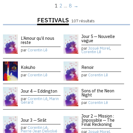
1
2
…
8
→
FESTIVALS
107 résultats
Jour 5 — Nouvelle
L’Amour qu’il nous
vague
reste
par
Josué Morel
,
par
Corentin Lê
Corentin Lê
Kokuho
Renoir
par
Corentin Lê
par
Corentin Lê
Sons of the Neon
Jour 4 — Eddington
Night
par
Corentin Lê
,
Marin
Gérard
par
Corentin Lê
Jour 2 — Mission :
Jour 3 — Sirāt
Impossible — The
Final Reckoning
par
Corentin Lê
,
Pierre-Jean Delvolvé
par
Josué Morel
,