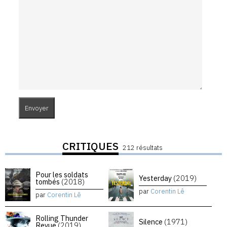
CRITIQUES
212 résultats
Pour les soldats
Yesterday
(2019)
tombés
(2018)
par
Corentin Lê
par
Corentin Lê
Rolling Thunder
Silence
(1971)
Revue
(2019)