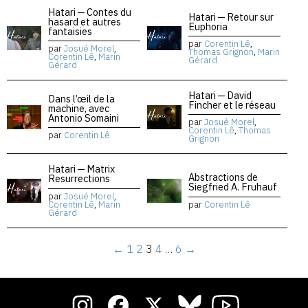
Hatari — Contes du
Hatari — Retour sur
hasard et autres
Euphoria
fantaisies
par
Corentin Lê
,
par
Josué Morel
,
Thomas Grignon
,
Marin
Corentin Lê
,
Marin
Gérard
Gérard
Hatari — David
Dans l’œil de la
Fincher et le réseau
machine, avec
Antonio Somaini
par
Josué Morel
,
Corentin Lê
,
Thomas
par
Corentin Lê
Grignon
Hatari — Matrix
Abstractions de
Resurrections
Siegfried A. Fruhauf
par
Josué Morel
,
Corentin Lê
,
Marin
par
Corentin Lê
Gérard
←
1
2
3
4
…
6
→