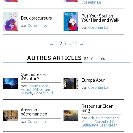
Corentin Lê
Put Your Soul on
Deux procureurs
Your Hand and Walk
par
Corentin Lê
par
Corentin Lê
←
1
2
3
…
11
→
AUTRES ARTICLES
51 résultats
Que reste-t-il
d’Avatar ?
Europa Aour
par
Josué Morel
,
par
Corentin Lê
Adrien Mitterrand
Munch
,
Corentin Lê
Retour sur Elden
Ardisson
Ring
nécromancien
par
Adrien Mitterrand
par
Corentin Lê
Munch
,
Corentin Lê
,
Guillaume Grandjean