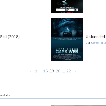
Still
(2018)
Unfriended
par
Corentin L
←
1
…
18
19
20
…
22
→
ésultats