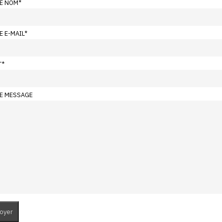
E NOM
*
E E-MAIL
*
T
*
E MESSAGE