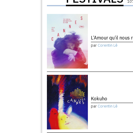
107
L’Amour qu’il nous 
par
Corentin Lê
Kokuho
par
Corentin Lê