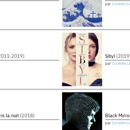
par
Corentin L
2011-2019)
Sibyl
(2019
par
Corentin L
rs la nuit
(2018)
Black Mirro
par
Corentin L