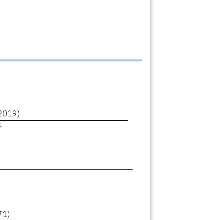
2019)
ê
71)