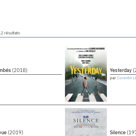
2 résultats
tombés
(2018)
Yesterday
(
par
Corentin L
evue
(2019)
Silence
(19