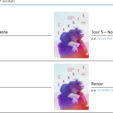
 résultats
reste
Jour 5 — No
par
Josué Mor
Renoir
par
Corentin L