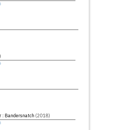
ê
)
ê
r : Bandersnatch
(2018)
ê