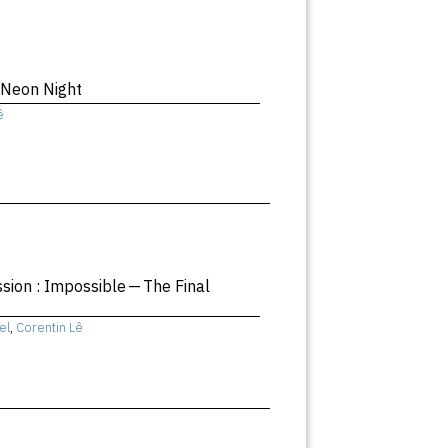
 Neon Night
ê
ssion : Impossible — The Final
el
,
Corentin Lê