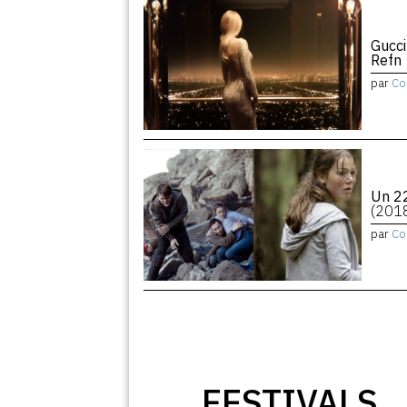
Gucci
Refn
par
Co
Un 22
(201
par
Co
FESTIVALS