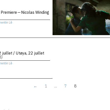
 Premiere — Nicolas Winding
rentin Lê
 juillet / Utøya, 22 juillet
8)
rentin Lê
←
1
…
7
8