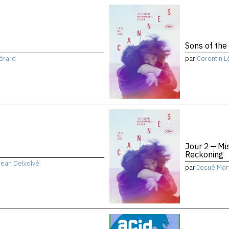
Sons of the
érard
par
Corentin L
Jour 2 — Mi
Reckoning
Jean Delvolvé
par
Josué Mor