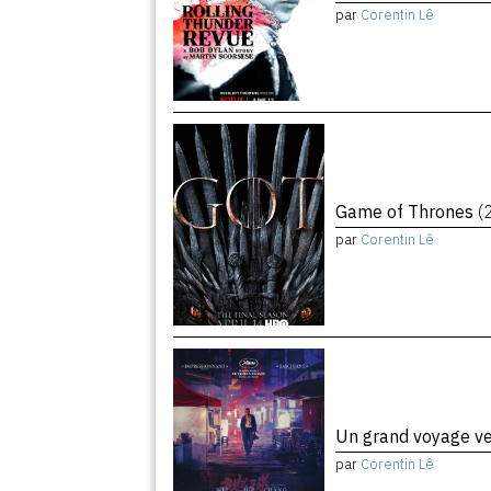
par
Corentin Lê
Game of Thrones
(
par
Corentin Lê
Un grand voyage ve
par
Corentin Lê