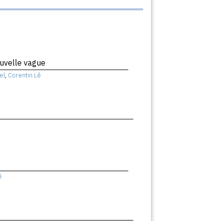
uvelle vague
el
,
Corentin Lê
ê