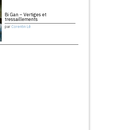
Bi Gan – Vertiges et
tressaillements
par
Corentin Lê