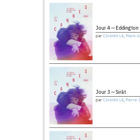
Jour 4 — Eddington
par
Corentin Lê
,
Marin G
Jour 3 — Sirāt
par
Corentin Lê
,
Pierre-