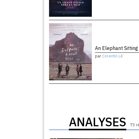
An Elephant Sitting 
par
Corentin Lê
ANALYSES
73 r