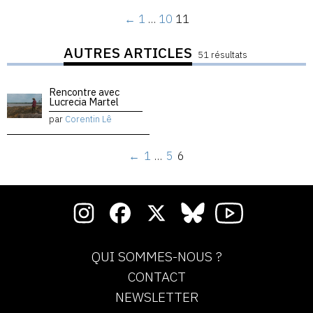
←
1
…
10
11
AUTRES ARTICLES
51 résultats
Rencontre avec
Lucrecia Martel
par
Corentin Lê
←
1
…
5
6
QUI SOMMES-NOUS ?
CONTACT
NEWSLETTER