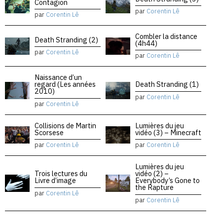
Contagion
par
Corentin Lê
par
Corentin Lê
Combler la distance
Death Stranding (2)
(4h44)
par
Corentin Lê
par
Corentin Lê
Naissance d’un
regard (Les années
Death Stranding (1)
2010)
par
Corentin Lê
par
Corentin Lê
Collisions de Martin
Lumières du jeu
Scorsese
vidéo (3) – Minecraft
par
Corentin Lê
par
Corentin Lê
Lumières du jeu
Trois lectures du
vidéo (2) –
Livre d’image
Everybody’s Gone to
the Rapture
par
Corentin Lê
par
Corentin Lê