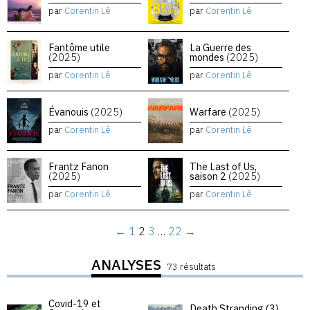
par
Corentin Lê
par
Corentin Lê
Fantôme utile
La Guerre des
(2025)
mondes
(2025)
par
Corentin Lê
par
Corentin Lê
Évanouis
(2025)
Warfare
(2025)
par
Corentin Lê
par
Corentin Lê
Frantz Fanon
The Last of Us,
(2025)
saison 2
(2025)
par
Corentin Lê
par
Corentin Lê
←
1
2
3
…
22
→
ANALYSES
73 résultats
Covid-19 et
Death Stranding (3)