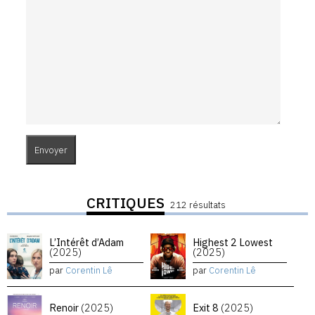
CRITIQUES
212 résultats
L’Intérêt d’Adam
Highest 2 Lowest
(2025)
(2025)
par
Corentin Lê
par
Corentin Lê
Renoir
(2025)
Exit 8
(2025)