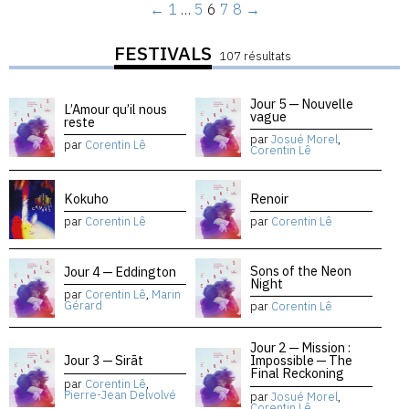
←
1
…
5
6
7
8
→
FESTIVALS
107 résultats
Jour 5 — Nouvelle
L’Amour qu’il nous
vague
reste
par
Josué Morel
,
par
Corentin Lê
Corentin Lê
Kokuho
Renoir
par
Corentin Lê
par
Corentin Lê
Sons of the Neon
Jour 4 — Eddington
Night
par
Corentin Lê
,
Marin
Gérard
par
Corentin Lê
Jour 2 — Mission :
Jour 3 — Sirāt
Impossible — The
Final Reckoning
par
Corentin Lê
,
Pierre-Jean Delvolvé
par
Josué Morel
,
Corentin Lê