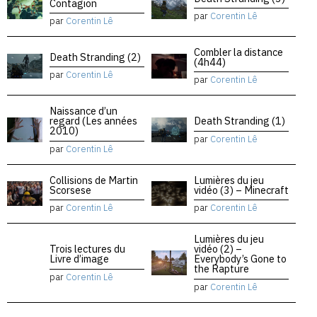
Contagion
par
Corentin Lê
par
Corentin Lê
Combler la distance
Death Stranding (2)
(4h44)
par
Corentin Lê
par
Corentin Lê
Naissance d’un
regard (Les années
Death Stranding (1)
2010)
par
Corentin Lê
par
Corentin Lê
Collisions de Martin
Lumières du jeu
Scorsese
vidéo (3) – Minecraft
par
Corentin Lê
par
Corentin Lê
Lumières du jeu
Trois lectures du
vidéo (2) –
Livre d’image
Everybody’s Gone to
the Rapture
par
Corentin Lê
par
Corentin Lê