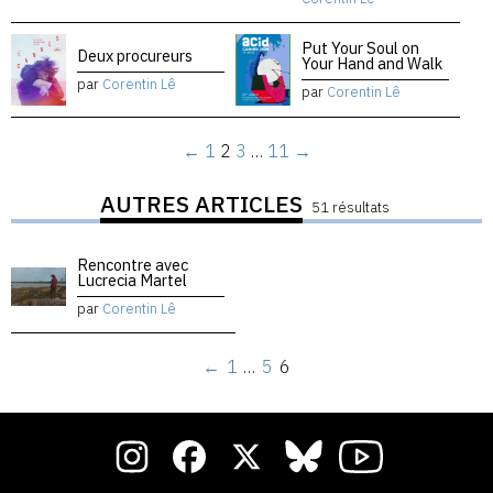
Put Your Soul on
Deux procureurs
Your Hand and Walk
par
Corentin Lê
par
Corentin Lê
←
1
2
3
…
11
→
AUTRES ARTICLES
51 résultats
Rencontre avec
Lucrecia Martel
par
Corentin Lê
←
1
…
5
6