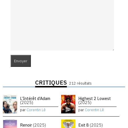
CRITIQUES
212 résultats
L’Intérêt d’Adam
Highest 2 Lowest
(2025)
(2025)
par
Corentin Lê
par
Corentin Lê
Renoir
(2025)
Exit 8
(2025)