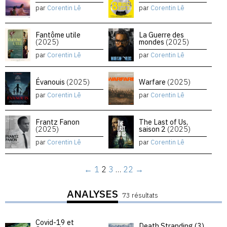
par
Corentin Lê
par
Corentin Lê
Fantôme utile
La Guerre des
(2025)
mondes
(2025)
par
Corentin Lê
par
Corentin Lê
Évanouis
(2025)
Warfare
(2025)
par
Corentin Lê
par
Corentin Lê
Frantz Fanon
The Last of Us,
(2025)
saison 2
(2025)
par
Corentin Lê
par
Corentin Lê
←
1
2
3
…
22
→
ANALYSES
73 résultats
Covid-19 et
Death Stranding (3)