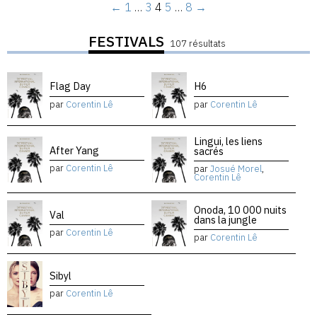
←
1
…
3
4
5
…
8
→
FESTIVALS
107 résultats
Flag Day
H6
par
Corentin Lê
par
Corentin Lê
Lingui, les liens
After Yang
sacrés
par
Corentin Lê
par
Josué Morel
,
Corentin Lê
Onoda, 10 000 nuits
Val
dans la jungle
par
Corentin Lê
par
Corentin Lê
Sibyl
par
Corentin Lê