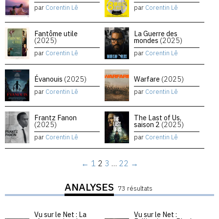
par
Corentin Lê
par
Corentin Lê
Fantôme utile
La Guerre des
(2025)
mondes
(2025)
par
Corentin Lê
par
Corentin Lê
Évanouis
(2025)
Warfare
(2025)
par
Corentin Lê
par
Corentin Lê
Frantz Fanon
The Last of Us,
(2025)
saison 2
(2025)
par
Corentin Lê
par
Corentin Lê
←
1
2
3
…
22
→
ANALYSES
73 résultats
Vu sur le Net : La
Vu sur le Net :