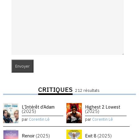
CRITIQUES
212 résultats
L’Intérêt d’Adam
Highest 2 Lowest
(2025)
(2025)
par
Corentin Lê
par
Corentin Lê
Renoir
(2025)
Exit 8
(2025)