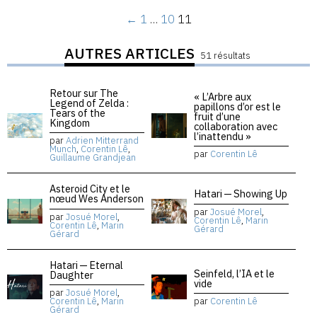
←
1
…
10
11
AUTRES ARTICLES
51 résultats
Retour sur The
« L’Arbre aux
Legend of Zelda :
papillons d’or est le
Tears of the
fruit d’une
Kingdom
collaboration avec
l’inattendu »
par
Adrien Mitterrand
Munch
,
Corentin Lê
,
par
Corentin Lê
Guillaume Grandjean
Asteroid City et le
Hatari — Showing Up
nœud Wes Anderson
par
Josué Morel
,
par
Josué Morel
,
Corentin Lê
,
Marin
Corentin Lê
,
Marin
Gérard
Gérard
Hatari — Eternal
Seinfeld, l’IA et le
Daughter
vide
par
Josué Morel
,
Corentin Lê
,
Marin
par
Corentin Lê
Gérard