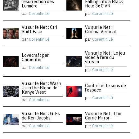
résurrection des
Falling into a Black
Lumière
Hole 360 VR
par
Corentin Lê
par
Corentin Lê
Vu sur le Net : Ctrl
Vu sur le Net :
Shift Face
Cinéma Vertical
par
Corentin Lê
par
Corentin Lê
Vu sur le Net : Le jeu
Lovecraft par
vidéo à l’ère du
Carpenter
stream
par
Corentin Lê
par
Corentin Lê
Vu sur le Net : Wash
Control et le sens de
Us in the Blood de
l’espace
Kanye West
par
Corentin Lê
par
Corentin Lê
Vu sur le Net : GIFs
Vu sur le Net : The
de Ken Jacobs
Carrie Mirror
par
Corentin Lê
par
Corentin Lê