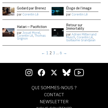
Godard par Brenez
Éloge de l’image
par
Corentin Lê
par
Corentin Lê
Retour sur
Hatari — Pacifiction
Immortality
par
Josué Morel
,
par
Adrien Mitterrand
Corentin Lê
,
Thomas
Munch
,
Corentin Lê
,
Grignon
Guillaume Grandjean
←
1
2
3
…
6
→
QUI SOMMES-NOUS ?
CONTACT
NEWSLETTER