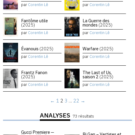
par
Corentin Lê
par
Corentin Lê
Fantôme utile
La Guerre des
(2025)
mondes
(2025)
par
Corentin Lê
par
Corentin Lê
Évanouis
(2025)
Warfare
(2025)
par
Corentin Lê
par
Corentin Lê
Frantz Fanon
The Last of Us,
(2025)
saison 2
(2025)
par
Corentin Lê
par
Corentin Lê
←
1
2
3
…
22
→
ANALYSES
73 résultats
Gucci Premiere —
Bi Gan – Vertiges et