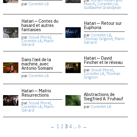
par
Adrien Mitterrand
par
Corentin Lê
Munch
,
Corentin Lê
,
Guillaume Grandjean
Hatari — Contes du
Hatari — Retour sur
hasard et autres
Euphoria
fantaisies
par
Corentin Lê
,
par
Josué Morel
,
Thomas Grignon
,
Marin
Corentin Lê
,
Marin
Gérard
Gérard
Hatari — David
Dans l’œil de la
Fincher et le réseau
machine, avec
Antonio Somaini
par
Josué Morel
,
Corentin Lê
,
Thomas
par
Corentin Lê
Grignon
Hatari — Matrix
Abstractions de
Resurrections
Siegfried A. Fruhauf
par
Josué Morel
,
Corentin Lê
,
Marin
par
Corentin Lê
Gérard
←
1
2
3
4
…
6
→