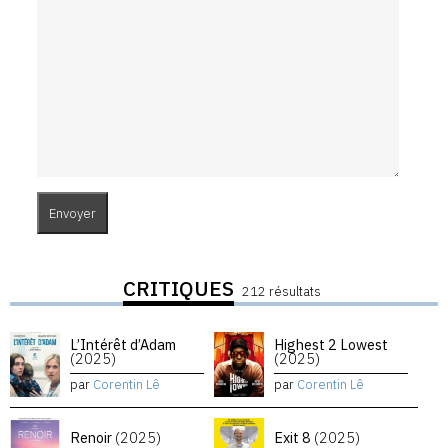
CRITIQUES
212 résultats
L’Intérêt d’Adam
Highest 2 Lowest
(2025)
(2025)
par
Corentin Lê
par
Corentin Lê
Renoir
(2025)
Exit 8
(2025)