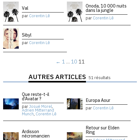
Onoda, 10 000 nuits
Val
dans la jungle
par
Corentin Lê
par
Corentin Lê
Sibyl
par
Corentin Lê
←
1
…
10
11
AUTRES ARTICLES
51 résultats
Que reste-t-il
d’Avatar ?
Europa Aour
par
Josué Morel
,
par
Corentin Lê
Adrien Mitterrand
Munch
,
Corentin Lê
Retour sur Elden
Ardisson
Ring
nécromancien