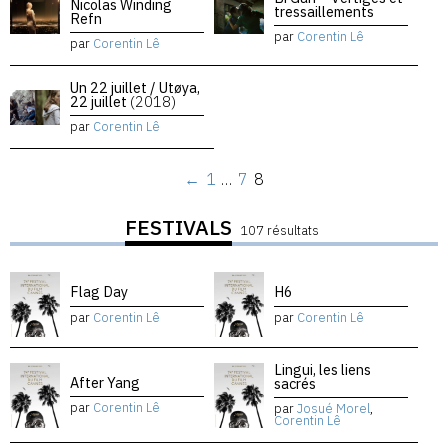
Nicolas Winding
tressaillements
Refn
par
Corentin Lê
par
Corentin Lê
Un 22 juillet / Utøya,
22 juillet
(2018)
par
Corentin Lê
←
1
…
7
8
FESTIVALS
107 résultats
Flag Day
H6
par
Corentin Lê
par
Corentin Lê
Lingui, les liens
After Yang
sacrés
par
Corentin Lê
par
Josué Morel
,
Corentin Lê