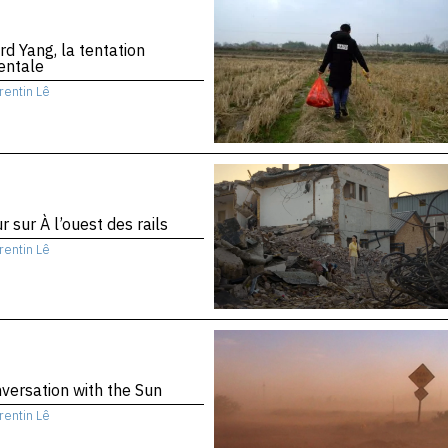
d Yang, la tentation
entale
rentin Lê
r sur À l’ouest des rails
rentin Lê
versation with the Sun
rentin Lê