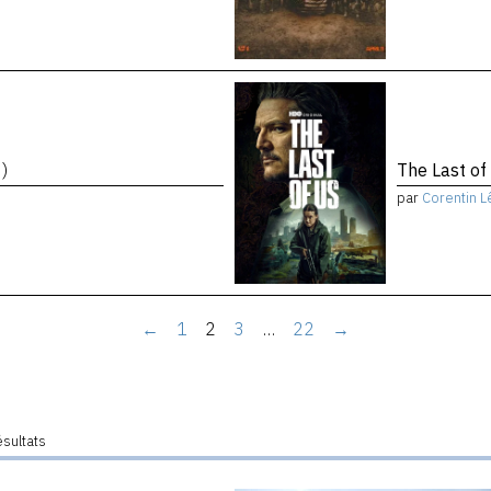
)
The Last of
par
Corentin L
←
1
2
3
…
22
→
ésultats