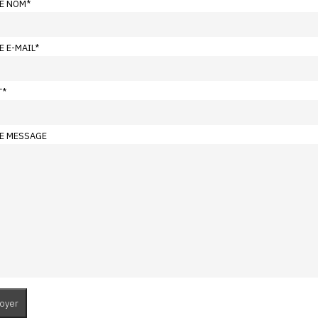
E NOM
*
E E-MAIL
*
T
*
E MESSAGE