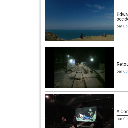
Edwar
occid
par
Co
Retou
par
Co
A Con
par
Co