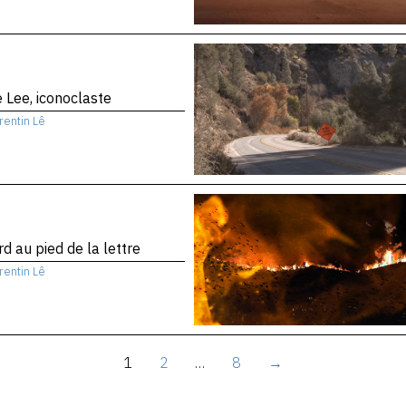
 Lee, iconoclaste
rentin Lê
d au pied de la lettre
rentin Lê
1
2
…
8
→