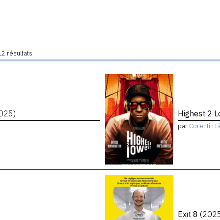
2 résultats
025)
Highest 2 
par
Corentin L
Exit 8
(202