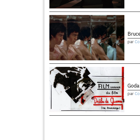
Bruce
par
Co
Godar
par
Co