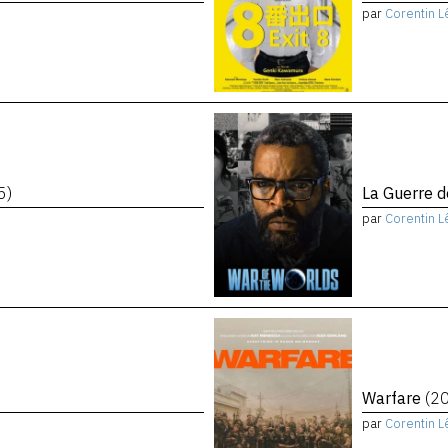
par
Corentin L
5)
La Guerre 
par
Corentin L
Warfare
(2
par
Corentin L