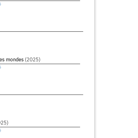
ê
des mondes
(2025)
ê
025)
ê