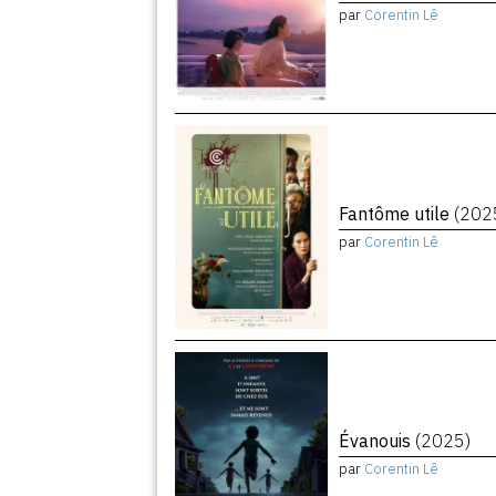
par
Corentin Lê
Fantôme utile
(202
par
Corentin Lê
Évanouis
(2025)
par
Corentin Lê