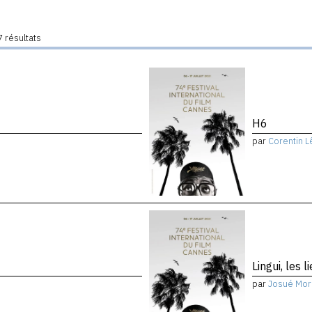
 résultats
H6
par
Corentin L
Lingui, les 
par
Josué Mor