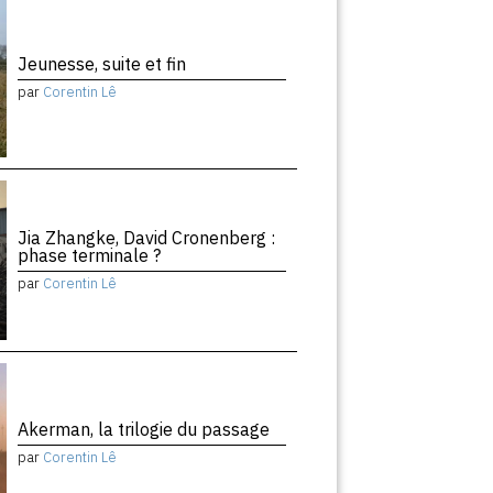
Jeunesse, suite et fin
par
Corentin Lê
Jia Zhangke, David Cronenberg :
phase terminale ?
par
Corentin Lê
Akerman, la trilogie du passage
par
Corentin Lê