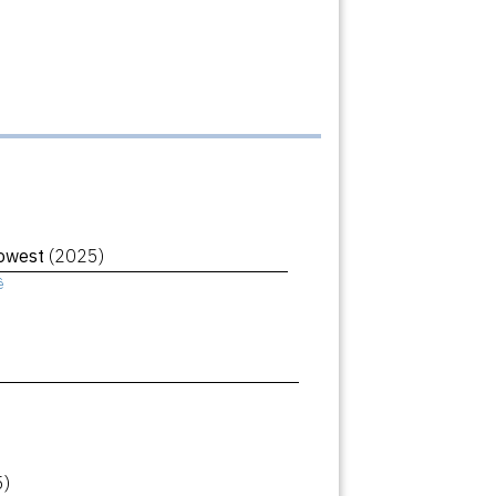
Lowest
(2025)
ê
5)