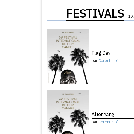
FESTIVALS
107
Flag Day
par
Corentin Lê
After Yang
par
Corentin Lê