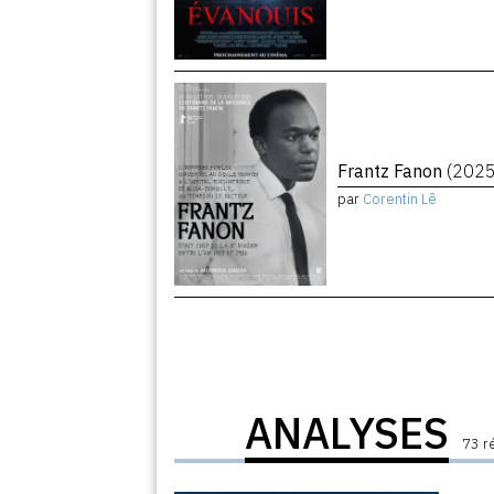
Frantz Fanon
(2025
par
Corentin Lê
ANALYSES
73 r