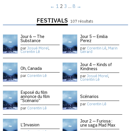
←
1
2
3
…
8
→
FESTIVALS
107 résultats
Jour 6 — The
Jour 5 — Emilia
Substance
Perez
par
Josué Morel
,
par
Corentin Lê
,
Marin
Corentin Lê
Gérard
Jour 4 — Kinds of
Oh, Canada
Kindness
par
Corentin Lê
par
Josué Morel
,
Corentin Lê
Exposé du film
annonce du film
Scénarios
“Scénario”
par
Corentin Lê
par
Corentin Lê
Jour 2 — Furiosa :
L’Invasion
une saga Mad Max