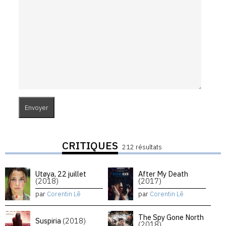
CRITIQUES
212 résultats
Utøya, 22 juillet
After My Death
(2018)
(2017)
par
Corentin Lê
par
Corentin Lê
The Spy Gone North
Suspiria
(2018)
(2018)