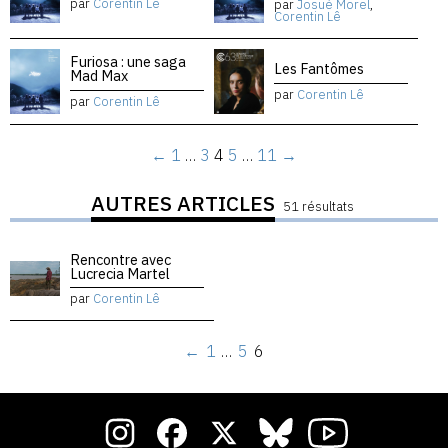
par
Corentin Lê
par
Josué Morel
,
Corentin Lê
Furiosa : une saga
Les Fantômes
Mad Max
par
Corentin Lê
par
Corentin Lê
←
1
…
3
4
5
…
11
→
AUTRES ARTICLES
51 résultats
Rencontre avec
Lucrecia Martel
par
Corentin Lê
←
1
…
5
6