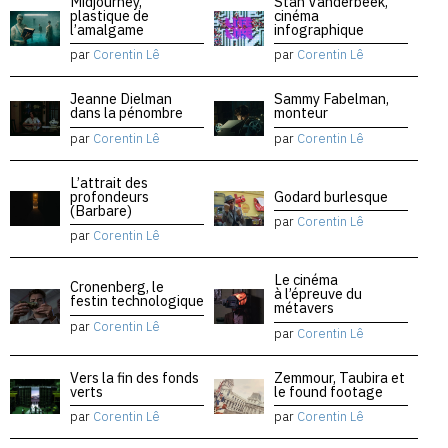
Midjourney,
Stan Vanderbeek,
plastique de
cinéma
l’amalgame
infographique
par
Corentin Lê
par
Corentin Lê
Jeanne Dielman
Sammy Fabelman,
dans la pénombre
monteur
par
Corentin Lê
par
Corentin Lê
L’attrait des
profondeurs
Godard burlesque
(Barbare)
par
Corentin Lê
par
Corentin Lê
Le cinéma
Cronenberg, le
à l’épreuve du
festin technologique
métavers
par
Corentin Lê
par
Corentin Lê
Vers la fin des fonds
Zemmour, Taubira et
verts
le found footage
par
Corentin Lê
par
Corentin Lê