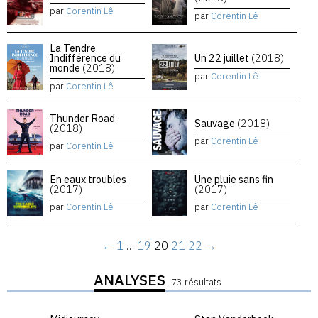
par
Corentin Lê
par
Corentin Lê
La Tendre
Indifférence du
Un 22 juillet
(2018)
monde
(2018)
par
Corentin Lê
par
Corentin Lê
Thunder Road
Sauvage
(2018)
(2018)
par
Corentin Lê
par
Corentin Lê
En eaux troubles
Une pluie sans fin
(2017)
(2017)
par
Corentin Lê
par
Corentin Lê
←
1
…
19
20
21
22
→
ANALYSES
73 résultats