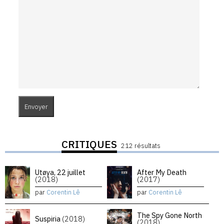
CRITIQUES
212 résultats
Utøya, 22 juillet
After My Death
(2018)
(2017)
par
Corentin Lê
par
Corentin Lê
The Spy Gone North
Suspiria
(2018)
(2018)