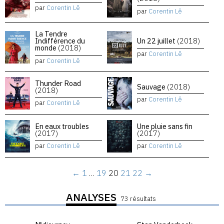
par
Corentin Lê
par
Corentin Lê
La Tendre
Indifférence du
Un 22 juillet
(2018)
monde
(2018)
par
Corentin Lê
par
Corentin Lê
Thunder Road
Sauvage
(2018)
(2018)
par
Corentin Lê
par
Corentin Lê
En eaux troubles
Une pluie sans fin
(2017)
(2017)
par
Corentin Lê
par
Corentin Lê
←
1
…
19
20
21
22
→
ANALYSES
73 résultats