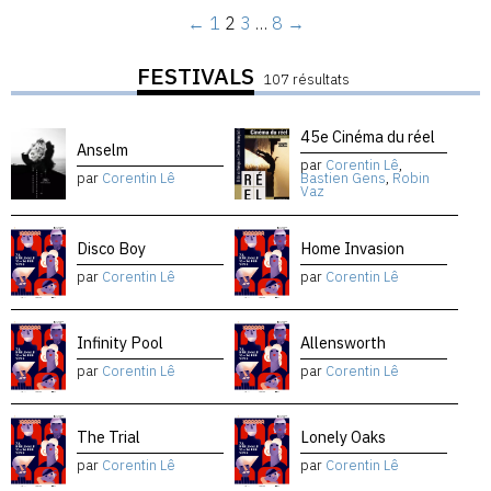
←
1
2
3
…
8
→
FESTIVALS
107 résultats
45e Cinéma du réel
Anselm
par
Corentin Lê
,
par
Corentin Lê
Bastien Gens
,
Robin
Vaz
Disco Boy
Home Invasion
par
Corentin Lê
par
Corentin Lê
Infinity Pool
Allensworth
par
Corentin Lê
par
Corentin Lê
The Trial
Lonely Oaks
par
Corentin Lê
par
Corentin Lê