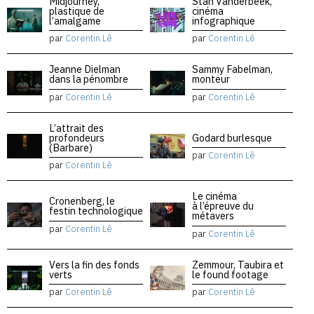
Midjourney,
Stan Vanderbeek,
plastique de
cinéma
l’amalgame
infographique
par
Corentin Lê
par
Corentin Lê
Jeanne Dielman
Sammy Fabelman,
dans la pénombre
monteur
par
Corentin Lê
par
Corentin Lê
L’attrait des
profondeurs
Godard burlesque
(Barbare)
par
Corentin Lê
par
Corentin Lê
Le cinéma
Cronenberg, le
à l’épreuve du
festin technologique
métavers
par
Corentin Lê
par
Corentin Lê
Vers la fin des fonds
Zemmour, Taubira et
verts
le found footage
par
Corentin Lê
par
Corentin Lê