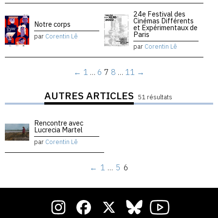
24e Festival des
Cinémas Différents
Notre corps
et Expérimentaux de
Paris
par
Corentin Lê
par
Corentin Lê
←
1
…
6
7
8
…
11
→
AUTRES ARTICLES
51 résultats
Rencontre avec
Lucrecia Martel
par
Corentin Lê
←
1
…
5
6