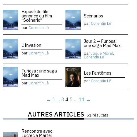
Exposé du film
annonce du film
Scénarios
“Scénario”
par
Corentin Lê
par
Corentin Lê
Jour 2 — Furiosa :
L’Invasion
une saga Mad Max
par
Corentin Lê
par
Josué Morel
,
Corentin Lê
Furiosa : une saga
Les Fantômes
Mad Max
par
Corentin Lê
par
Corentin Lê
←
1
…
3
4
5
…
11
→
AUTRES ARTICLES
51 résultats
Rencontre avec
Lucrecia Martel