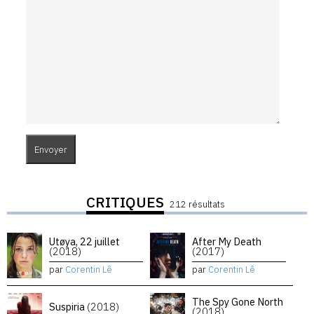
CRITIQUES
212 résultats
Utøya, 22 juillet
After My Death
(2018)
(2017)
par
Corentin Lê
par
Corentin Lê
The Spy Gone North
Suspiria
(2018)
(2018)