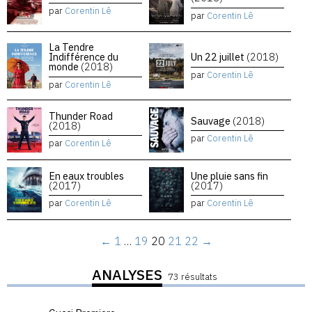
par
Corentin Lê
par
Corentin Lê
La Tendre
Indifférence du
Un 22 juillet
(2018)
monde
(2018)
par
Corentin Lê
par
Corentin Lê
Thunder Road
Sauvage
(2018)
(2018)
par
Corentin Lê
par
Corentin Lê
En eaux troubles
Une pluie sans fin
(2017)
(2017)
par
Corentin Lê
par
Corentin Lê
←
1
…
19
20
21
22
→
ANALYSES
73 résultats