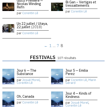
Gucci Premiere —
Bi Gan – Vertiges et
Nicolas Winding
tressaillements
Refn
par
Corentin Lê
par
Corentin Lê
Un 22 juillet / Utøya,
22 juillet
(2018)
par
Corentin Lê
←
1
…
7
8
FESTIVALS
107 résultats
Jour 6 — The
Jour 5 — Emilia
Substance
Perez
par
Josué Morel
,
par
Corentin Lê
,
Marin
Corentin Lê
Gérard
Jour 4 — Kinds of
Oh, Canada
Kindness
par
Corentin Lê
par
Josué Morel
,
Corentin Lê