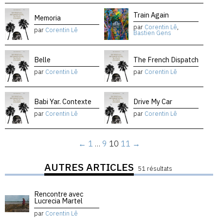
Train Again
Memoria
par
Corentin Lê
,
par
Corentin Lê
Bastien Gens
Belle
The French Dispatch
par
Corentin Lê
par
Corentin Lê
Babi Yar. Contexte
Drive My Car
par
Corentin Lê
par
Corentin Lê
←
1
…
9
10
11
→
AUTRES ARTICLES
51 résultats
Rencontre avec
Lucrecia Martel
par
Corentin Lê