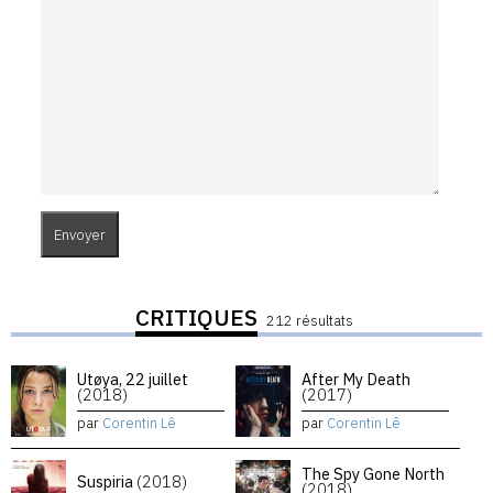
CRITIQUES
212 résultats
Utøya, 22 juillet
After My Death
(2018)
(2017)
par
Corentin Lê
par
Corentin Lê
The Spy Gone North
Suspiria
(2018)
(2018)