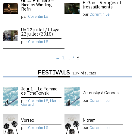
Gucci Premiere —
Bi Gan – Vertiges et
Nicolas Winding
tressaillements
Refn
par
Corentin Lê
par
Corentin Lê
Un 22 juillet / Utøya,
22 juillet
(2018)
par
Corentin Lê
←
1
…
7
8
FESTIVALS
107 résultats
Jour 1 – La Femme
Zelensky à Cannes
de Tchaïkovski
par
Corentin Lê
par
Corentin Lê
,
Marin
Gérard
Vortex
Nitram
par
Corentin Lê
par
Corentin Lê