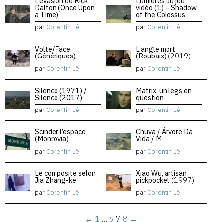
L’évasion de Rick
Lumières du jeu
Dalton (Once Upon
vidéo (1) – Shadow
a Time)
of the Colossus
par
Corentin Lê
par
Corentin Lê
Volte/Face
L’angle mort
(Génériques)
(Roubaix)
(2019)
par
Corentin Lê
par
Corentin Lê
Silence (1971) /
Matrix, un legs en
Silence (2017)
question
par
Corentin Lê
par
Corentin Lê
Scinder l’espace
Chuva / Árvore Da
(Monrovia)
Vida / M
par
Corentin Lê
par
Corentin Lê
Le composite selon
Xiao Wu, artisan
Jia Zhang-ke
pickpocket
(1997)
par
Corentin Lê
par
Corentin Lê
←
1
…
6
7
8
→