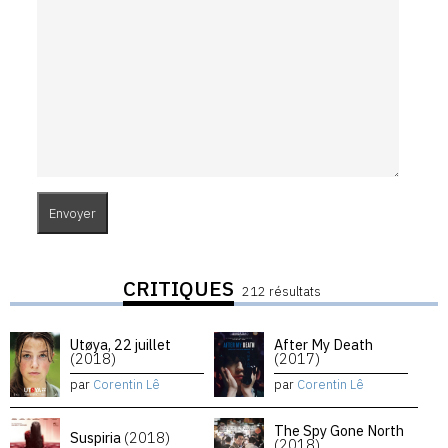
CRITIQUES
212 résultats
Utøya, 22 juillet
After My Death
(2018)
(2017)
par
Corentin Lê
par
Corentin Lê
The Spy Gone North
Suspiria
(2018)
(2018)