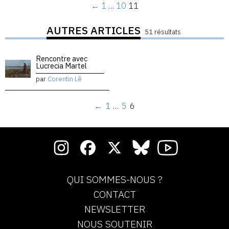
←
1
…
10
11
AUTRES ARTICLES
51 résultats
Rencontre avec
Lucrecia Martel
par
Corentin Lê
←
1
…
5
6
QUI SOMMES-NOUS ?
CONTACT
NEWSLETTER
NOUS SOUTENIR