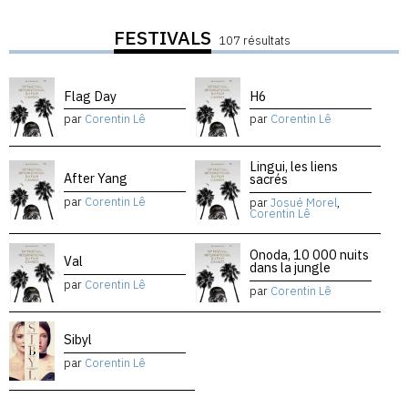
FESTIVALS
107 résultats
Flag Day
H6
par
Corentin Lê
par
Corentin Lê
Lingui, les liens
After Yang
sacrés
par
Corentin Lê
par
Josué Morel
,
Corentin Lê
Onoda, 10 000 nuits
Val
dans la jungle
par
Corentin Lê
par
Corentin Lê
Sibyl
par
Corentin Lê