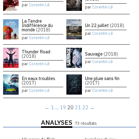
par
Corentin Lê
par
Corentin Lê
La Tendre
Indifférence du
Un 22 juillet
(2018)
monde
(2018)
par
Corentin Lê
par
Corentin Lê
Thunder Road
Sauvage
(2018)
(2018)
par
Corentin Lê
par
Corentin Lê
En eaux troubles
Une pluie sans fin
(2017)
(2017)
par
Corentin Lê
par
Corentin Lê
←
1
…
19
20
21
22
→
ANALYSES
73 résultats