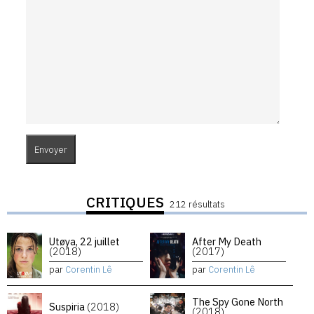
CRITIQUES
212 résultats
Utøya, 22 juillet
After My Death
(2018)
(2017)
par
Corentin Lê
par
Corentin Lê
The Spy Gone North
Suspiria
(2018)
(2018)