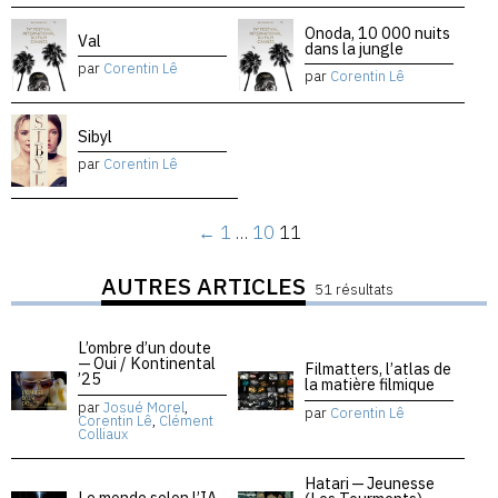
Onoda, 10 000 nuits
Val
dans la jungle
par
Corentin Lê
par
Corentin Lê
Sibyl
par
Corentin Lê
←
1
…
10
11
AUTRES ARTICLES
51 résultats
L’ombre d’un doute
— Oui / Kontinental
Filmatters, l’atlas de
’25
la matière filmique
par
Josué Morel
,
par
Corentin Lê
Corentin Lê
,
Clément
Colliaux
Hatari — Jeunesse
Le monde selon l’IA