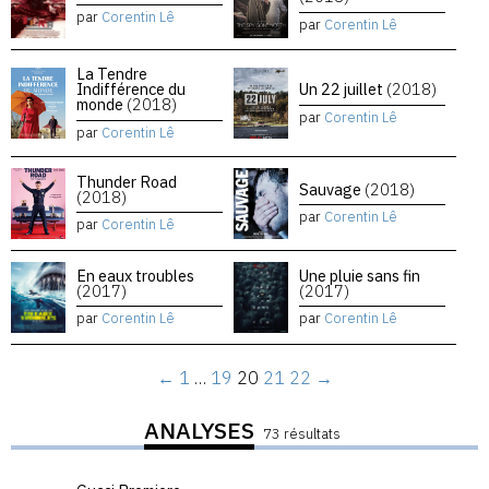
par
Corentin Lê
par
Corentin Lê
La Tendre
Indifférence du
Un 22 juillet
(2018)
monde
(2018)
par
Corentin Lê
par
Corentin Lê
Thunder Road
Sauvage
(2018)
(2018)
par
Corentin Lê
par
Corentin Lê
En eaux troubles
Une pluie sans fin
(2017)
(2017)
par
Corentin Lê
par
Corentin Lê
←
1
…
19
20
21
22
→
ANALYSES
73 résultats