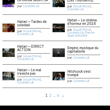
(Les Tourments)
par
Corentin Lê
par
Josué Morel
,
Corentin Lê
Hatari — Le cinéma
Hatari — Tardes de
d’horreur en 2024
soledad
par
Josué Morel
,
par
Josué Morel
,
Corentin Lê
,
Pierre-
Corentin Lê
Jean Delvolvé
Hatari — DIRECT
Empire, mystique du
ACTION
capitalisme
par
Josué Morel
,
par
Corentin Lê
Corentin Lê
Hatari — Le mal
Hitchcock s’est
n’existe pas
trompé
par
Josué Morel
,
par
Corentin Lê
Corentin Lê
1
2
…
6
→