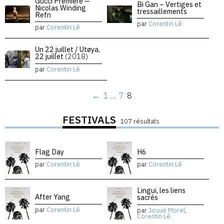
Gucci Premiere —
Bi Gan – Vertiges et
Nicolas Winding
tressaillements
Refn
par
Corentin Lê
par
Corentin Lê
Un 22 juillet / Utøya,
22 juillet
(2018)
par
Corentin Lê
←
1
…
7
8
FESTIVALS
107 résultats
Flag Day
H6
par
Corentin Lê
par
Corentin Lê
Lingui, les liens
After Yang
sacrés
par
Corentin Lê
par
Josué Morel
,
Corentin Lê