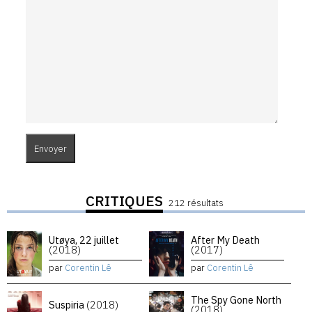
CRITIQUES
212 résultats
Utøya, 22 juillet
After My Death
(2018)
(2017)
par
Corentin Lê
par
Corentin Lê
The Spy Gone North
Suspiria
(2018)
(2018)