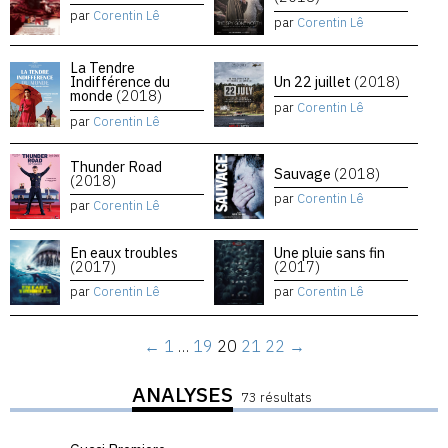
par
Corentin Lê
par
Corentin Lê
La Tendre
Indifférence du
Un 22 juillet
(2018)
monde
(2018)
par
Corentin Lê
par
Corentin Lê
Thunder Road
Sauvage
(2018)
(2018)
par
Corentin Lê
par
Corentin Lê
En eaux troubles
Une pluie sans fin
(2017)
(2017)
par
Corentin Lê
par
Corentin Lê
←
1
…
19
20
21
22
→
ANALYSES
73 résultats