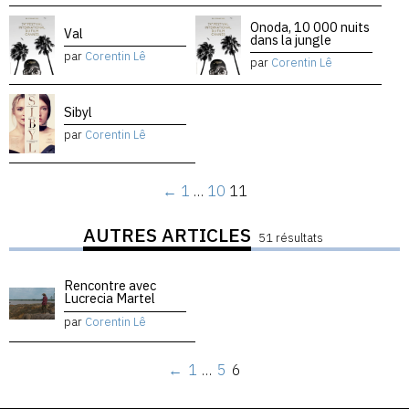
Onoda, 10 000 nuits
Val
dans la jungle
par
Corentin Lê
par
Corentin Lê
Sibyl
par
Corentin Lê
←
1
…
10
11
AUTRES ARTICLES
51 résultats
Rencontre avec
Lucrecia Martel
par
Corentin Lê
←
1
…
5
6