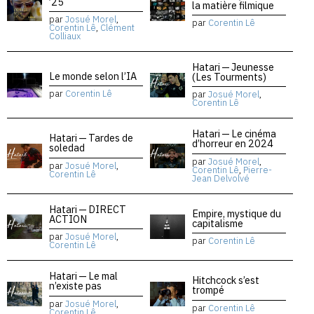
’25
la matière filmique
par
Josué Morel
,
par
Corentin Lê
Corentin Lê
,
Clément
Colliaux
Hatari — Jeunesse
Le monde selon l’IA
(Les Tourments)
par
Corentin Lê
par
Josué Morel
,
Corentin Lê
Hatari — Le cinéma
Hatari — Tardes de
d’horreur en 2024
soledad
par
Josué Morel
,
par
Josué Morel
,
Corentin Lê
,
Pierre-
Corentin Lê
Jean Delvolvé
Hatari — DIRECT
Empire, mystique du
ACTION
capitalisme
par
Josué Morel
,
par
Corentin Lê
Corentin Lê
Hatari — Le mal
Hitchcock s’est
n’existe pas
trompé
par
Josué Morel
,
par
Corentin Lê
Corentin Lê