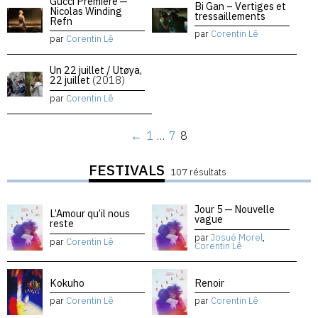
Gucci Premiere —
Bi Gan – Vertiges et
Nicolas Winding
tressaillements
Refn
par
Corentin Lê
par
Corentin Lê
Un 22 juillet / Utøya,
22 juillet
(2018)
par
Corentin Lê
←
1
…
7
8
FESTIVALS
107 résultats
Jour 5 — Nouvelle
L’Amour qu’il nous
vague
reste
par
Josué Morel
,
par
Corentin Lê
Corentin Lê
Kokuho
Renoir
par
Corentin Lê
par
Corentin Lê