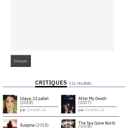
CRITIQUES
212 résultats
Utøya, 22 juillet
After My Death
(2018)
(2017)
par
Corentin Lê
par
Corentin Lê
The Spy Gone North
Suspiria
(2018)
(2018)