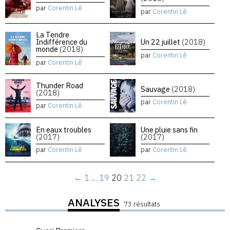
par
Corentin Lê
par
Corentin Lê
La Tendre
Indifférence du
Un 22 juillet
(2018)
monde
(2018)
par
Corentin Lê
par
Corentin Lê
Thunder Road
Sauvage
(2018)
(2018)
par
Corentin Lê
par
Corentin Lê
En eaux troubles
Une pluie sans fin
(2017)
(2017)
par
Corentin Lê
par
Corentin Lê
←
1
…
19
20
21
22
→
ANALYSES
73 résultats