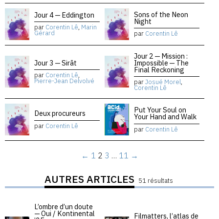
Sons of the Neon
Jour 4 — Eddington
Night
par
Corentin Lê
,
Marin
Gérard
par
Corentin Lê
Jour 2 — Mission :
Jour 3 — Sirāt
Impossible — The
Final Reckoning
par
Corentin Lê
,
Pierre-Jean Delvolvé
par
Josué Morel
,
Corentin Lê
Put Your Soul on
Deux procureurs
Your Hand and Walk
par
Corentin Lê
par
Corentin Lê
←
1
2
3
…
11
→
AUTRES ARTICLES
51 résultats
L’ombre d’un doute
— Oui / Kontinental
Filmatters, l’atlas de