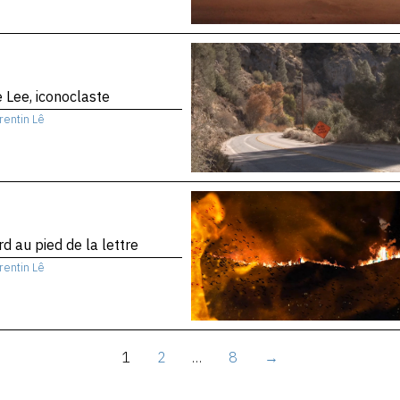
 Lee, iconoclaste
rentin Lê
d au pied de la lettre
rentin Lê
1
2
…
8
→