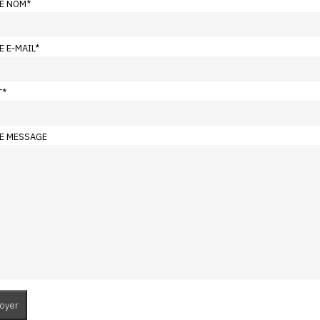
E NOM
*
E E-MAIL
*
T
*
E MESSAGE