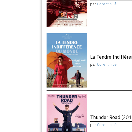
par
Corentin Lê
La Tendre Indiffé
par
Corentin Lê
Thunder Road
(201
par
Corentin Lê