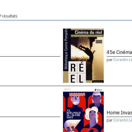
 résultats
45e Cinéma
par
Corentin L
Home Invas
par
Corentin L