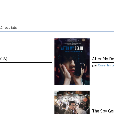
2 résultats
018)
After My D
par
Corentin L
The Spy Go