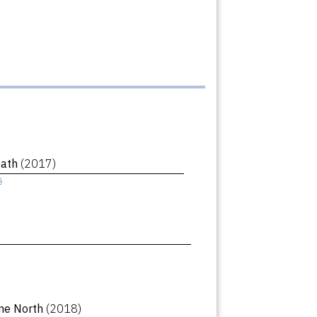
eath
(2017)
ê
ne North
(2018)