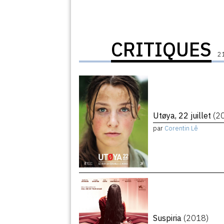
CRITIQUES
21
Utøya, 22 juillet
(2
par
Corentin Lê
Suspiria
(2018)