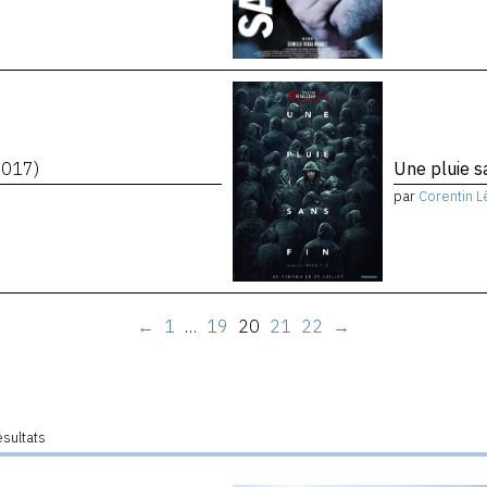
2017)
Une pluie s
par
Corentin L
←
1
…
19
20
21
22
→
ésultats