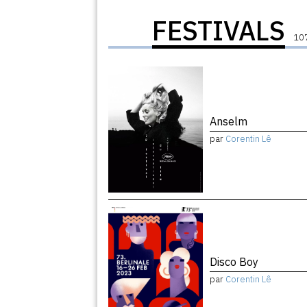
FESTIVALS
107
Anselm
par
Corentin Lê
Disco Boy
par
Corentin Lê