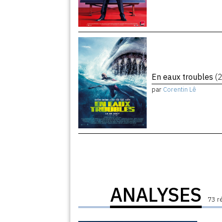
En eaux troubles
(
par
Corentin Lê
ANALYSES
73 r