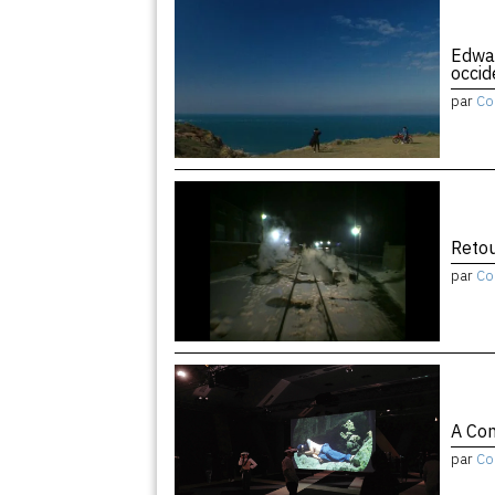
Edwar
occid
par
Co
Retou
par
Co
A Con
par
Co