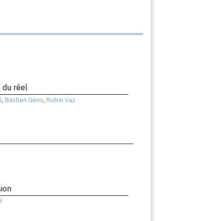
 du réel
ê
,
Bastien Gens
,
Robin Vaz
ion
ê