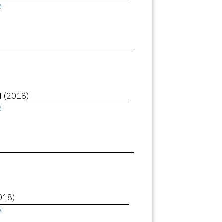
ê
et
(2018)
ê
018)
ê