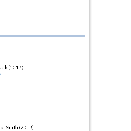
eath
(2017)
ê
ne North
(2018)