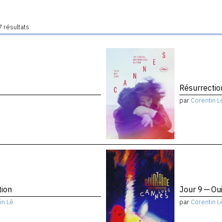
 résultats
Résurrectio
par
Corentin L
tion
Jour 9 — Ou
in Lê
par
Corentin L