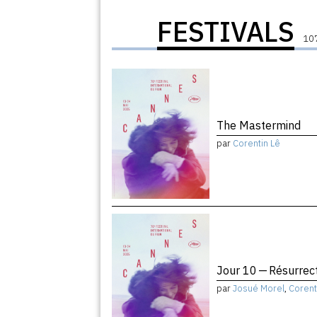
FESTIVALS
107
The Mastermind
par
Corentin Lê
Jour 10 — Résurrec
par
Josué Morel
,
Corent