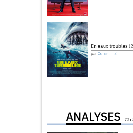
En eaux troubles
(
par
Corentin Lê
ANALYSES
73 r