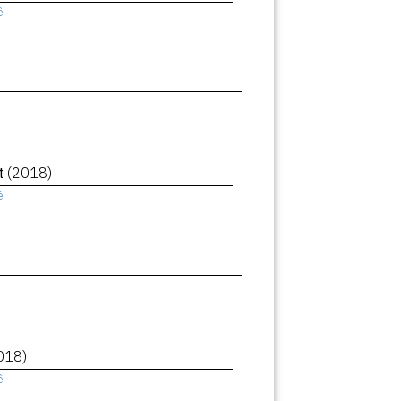
ê
et
(2018)
ê
018)
ê