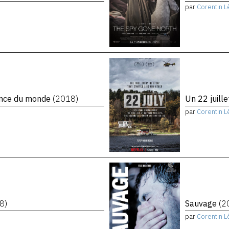
par
Corentin L
rence du monde
(2018)
Un 22 juill
par
Corentin L
8)
Sauvage
(2
par
Corentin L