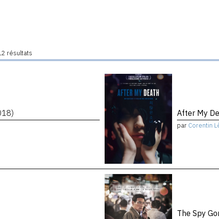
2 résultats
018)
After My D
par
Corentin L
The Spy Go