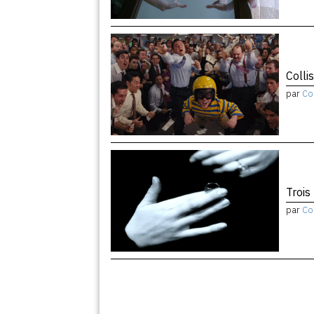
Colli
par
Co
Trois
par
Co