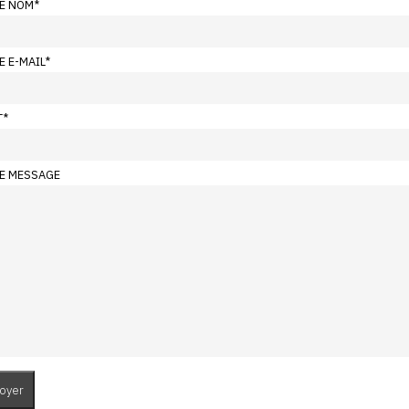
E NOM
*
E E-MAIL
*
T
*
E MESSAGE