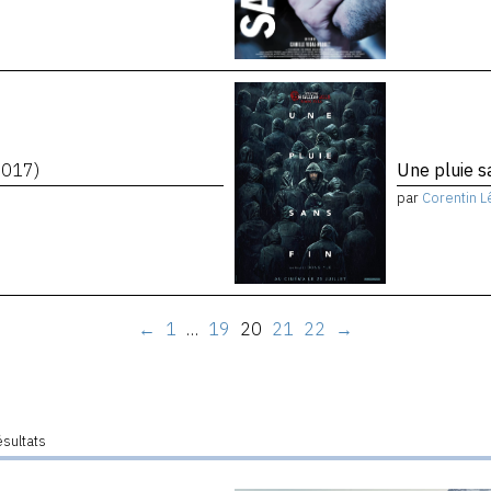
2017)
Une pluie s
par
Corentin L
←
1
…
19
20
21
22
→
ésultats