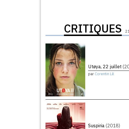
CRITIQUES
21
Utøya, 22 juillet
(2
par
Corentin Lê
Suspiria
(2018)