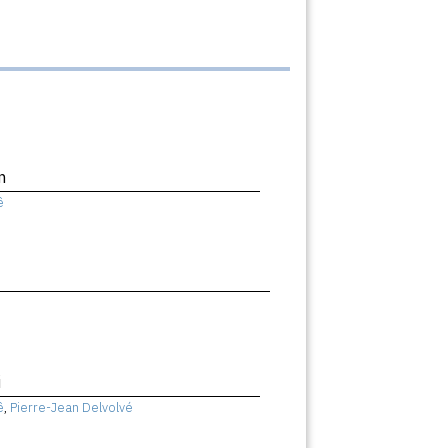
n
ê
i
ê
,
Pierre-Jean Delvolvé