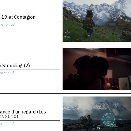
-19 et Contagion
rentin Lê
 Stranding (2)
rentin Lê
ance d’un regard (Les
es 2010)
rentin Lê