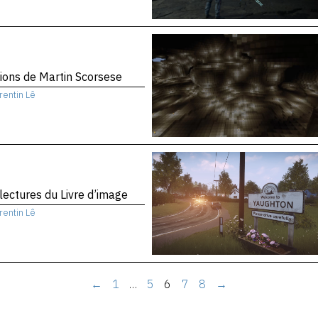
sions de Martin Scorsese
rentin Lê
 lectures du Livre d’image
rentin Lê
←
1
…
5
6
7
8
→