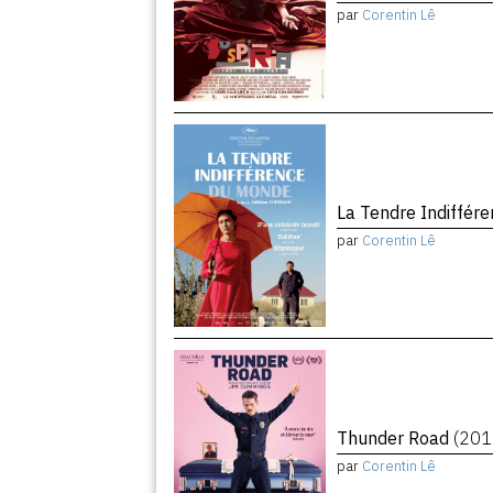
par
Corentin Lê
La Tendre Indiffé
par
Corentin Lê
Thunder Road
(201
par
Corentin Lê