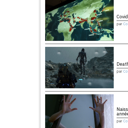
Covid
par
Co
Death
par
Co
Naiss
anné
par
Co