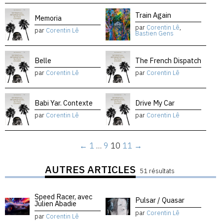
Train Again
Memoria
par
Corentin Lê
,
par
Corentin Lê
Bastien Gens
Belle
The French Dispatch
par
Corentin Lê
par
Corentin Lê
Babi Yar. Contexte
Drive My Car
par
Corentin Lê
par
Corentin Lê
←
1
…
9
10
11
→
AUTRES ARTICLES
51 résultats
Speed Racer, avec
Pulsar / Quasar
Julien Abadie
par
Corentin Lê
par
Corentin Lê