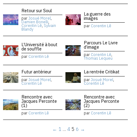
Retour sur Soul
La guerre des
images
par
Josué Morel
,
Damien Bonelli
,
Corentin Lê
,
Sylvain
par
Corentin Lê
Blandy
Parcours Le Livre
L’Université à bout
d’image
de souffle
par
Corentin Lê
,
par
Corentin Lê
Thomas Lequeu
Futur antérieur
La rentrée Critikat
par
Josué Morel
,
par
Josué Morel
,
Corentin Lê
Corentin Lê
Rencontre avec
Rencontre avec
Jacques Perconte
Jacques Perconte
(1)
(2)
par
Corentin Lê
par
Corentin Lê
←
1
…
4
5
6
→