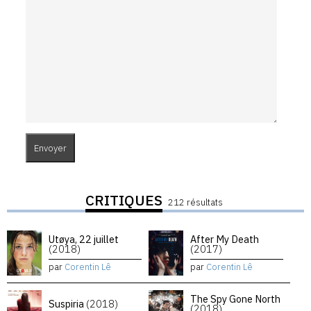
CRITIQUES
212 résultats
Utøya, 22 juillet
After My Death
(2018)
(2017)
par
Corentin Lê
par
Corentin Lê
The Spy Gone North
Suspiria
(2018)
(2018)