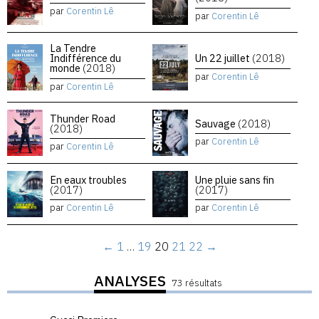
par
Corentin Lê
par
Corentin Lê
La Tendre
Indifférence du
Un 22 juillet
(2018)
monde
(2018)
par
Corentin Lê
par
Corentin Lê
Thunder Road
Sauvage
(2018)
(2018)
par
Corentin Lê
par
Corentin Lê
En eaux troubles
Une pluie sans fin
(2017)
(2017)
par
Corentin Lê
par
Corentin Lê
←
1
…
19
20
21
22
→
ANALYSES
73 résultats