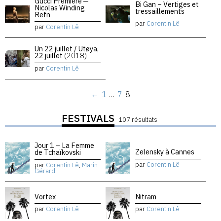
Gucci Premiere —
Bi Gan – Vertiges et
Nicolas Winding
tressaillements
Refn
par
Corentin Lê
par
Corentin Lê
Un 22 juillet / Utøya,
22 juillet
(2018)
par
Corentin Lê
←
1
…
7
8
FESTIVALS
107 résultats
Jour 1 – La Femme
Zelensky à Cannes
de Tchaïkovski
par
Corentin Lê
par
Corentin Lê
,
Marin
Gérard
Vortex
Nitram
par
Corentin Lê
par
Corentin Lê