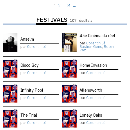
1
2
…
8
→
FESTIVALS
107 résultats
45e Cinéma du réel
Anselm
par
Corentin Lê
,
par
Corentin Lê
Bastien Gens
,
Robin
Vaz
Disco Boy
Home Invasion
par
Corentin Lê
par
Corentin Lê
Infinity Pool
Allensworth
par
Corentin Lê
par
Corentin Lê
The Trial
Lonely Oaks
par
Corentin Lê
par
Corentin Lê