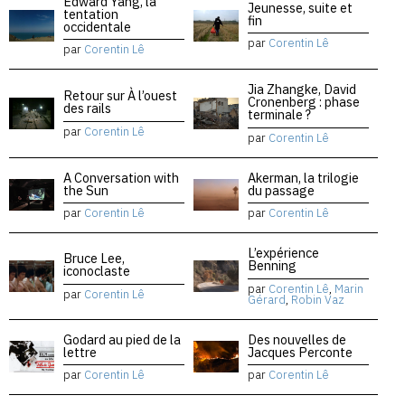
Edward Yang, la
Jeunesse, suite et
tentation
fin
occidentale
par
Corentin Lê
par
Corentin Lê
Jia Zhangke, David
Retour sur À l’ouest
Cronenberg : phase
des rails
terminale ?
par
Corentin Lê
par
Corentin Lê
A Conversation with
Akerman, la trilogie
the Sun
du passage
par
Corentin Lê
par
Corentin Lê
L’expérience
Bruce Lee,
Benning
iconoclaste
par
Corentin Lê
,
Marin
par
Corentin Lê
Gérard
,
Robin Vaz
Godard au pied de la
Des nouvelles de
lettre
Jacques Perconte
par
Corentin Lê
par
Corentin Lê