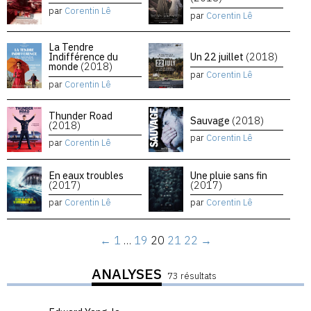
par
Corentin Lê
par
Corentin Lê
La Tendre
Indifférence du
Un 22 juillet
(2018)
monde
(2018)
par
Corentin Lê
par
Corentin Lê
Thunder Road
Sauvage
(2018)
(2018)
par
Corentin Lê
par
Corentin Lê
En eaux troubles
Une pluie sans fin
(2017)
(2017)
par
Corentin Lê
par
Corentin Lê
←
1
…
19
20
21
22
→
ANALYSES
73 résultats