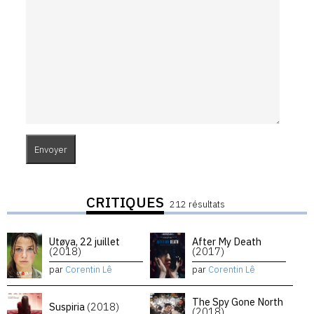
CRITIQUES
212 résultats
Utøya, 22 juillet
After My Death
(2018)
(2017)
par
Corentin Lê
par
Corentin Lê
The Spy Gone North
Suspiria
(2018)
(2018)