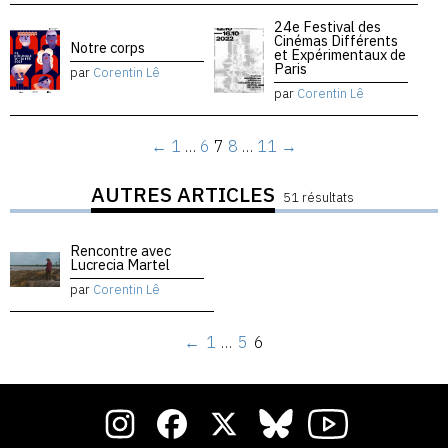
24e Festival des
Cinémas Différents
Notre corps
et Expérimentaux de
Paris
par
Corentin Lê
par
Corentin Lê
←
1
…
6
7
8
…
11
→
AUTRES ARTICLES
51 résultats
Rencontre avec
Lucrecia Martel
par
Corentin Lê
←
1
…
5
6