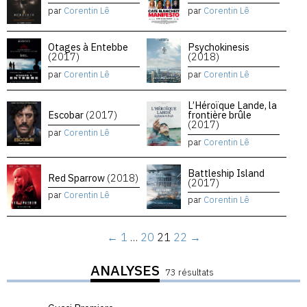
par
Corentin Lê
par
Corentin Lê
Otages à Entebbe
Psychokinesis
(2017)
(2018)
par
Corentin Lê
par
Corentin Lê
L’Héroïque Lande, la
Escobar
(2017)
frontière brûle
(2017)
par
Corentin Lê
par
Corentin Lê
Battleship Island
Red Sparrow
(2018)
(2017)
par
Corentin Lê
par
Corentin Lê
←
1
…
20
21
22
→
ANALYSES
73 résultats