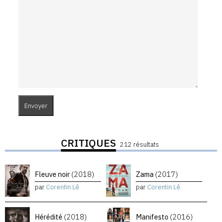
CRITIQUES
212 résultats
Fleuve noir
(2018)
Zama
(2017)
par
Corentin Lê
par
Corentin Lê
Hérédité
(2018)
Manifesto
(2016)