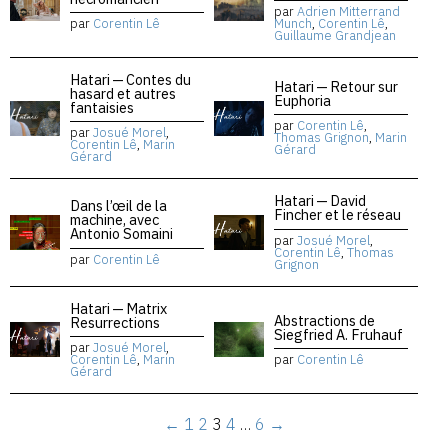
par
Adrien Mitterrand
par
Corentin Lê
Munch
,
Corentin Lê
,
Guillaume Grandjean
Hatari — Contes du
Hatari — Retour sur
hasard et autres
Euphoria
fantaisies
par
Corentin Lê
,
par
Josué Morel
,
Thomas Grignon
,
Marin
Corentin Lê
,
Marin
Gérard
Gérard
Hatari — David
Dans l’œil de la
Fincher et le réseau
machine, avec
Antonio Somaini
par
Josué Morel
,
Corentin Lê
,
Thomas
par
Corentin Lê
Grignon
Hatari — Matrix
Abstractions de
Resurrections
Siegfried A. Fruhauf
par
Josué Morel
,
Corentin Lê
,
Marin
par
Corentin Lê
Gérard
←
1
2
3
4
…
6
→