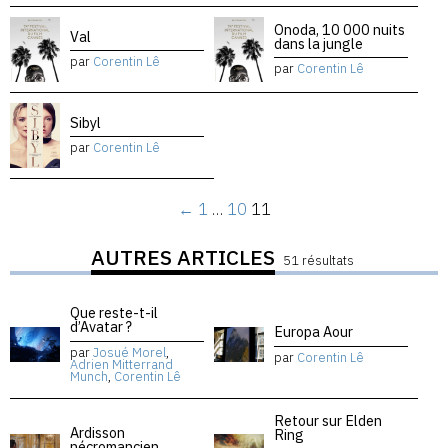
Onoda, 10 000 nuits
Val
dans la jungle
par
Corentin Lê
par
Corentin Lê
Sibyl
par
Corentin Lê
←
1
…
10
11
AUTRES ARTICLES
51 résultats
Que reste-t-il
d’Avatar ?
Europa Aour
par
Josué Morel
,
par
Corentin Lê
Adrien Mitterrand
Munch
,
Corentin Lê
Retour sur Elden
Ardisson
Ring
nécromancien