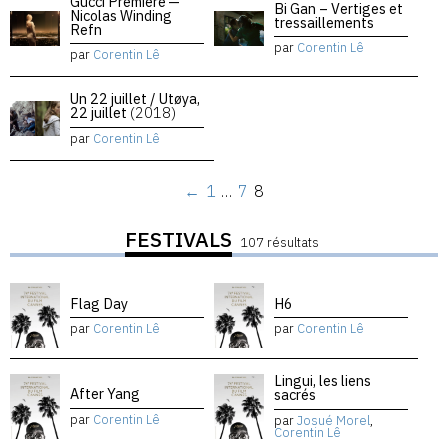
Gucci Premiere —
Bi Gan – Vertiges et
Nicolas Winding
tressaillements
Refn
par
Corentin Lê
par
Corentin Lê
Un 22 juillet / Utøya,
22 juillet
(2018)
par
Corentin Lê
←
1
…
7
8
FESTIVALS
107 résultats
Flag Day
H6
par
Corentin Lê
par
Corentin Lê
Lingui, les liens
After Yang
sacrés
par
Corentin Lê
par
Josué Morel
,
Corentin Lê