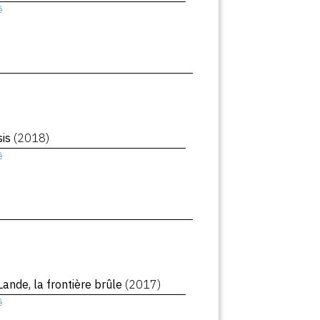
ê
sis
(2018)
ê
Lande, la frontière brûle
(2017)
ê