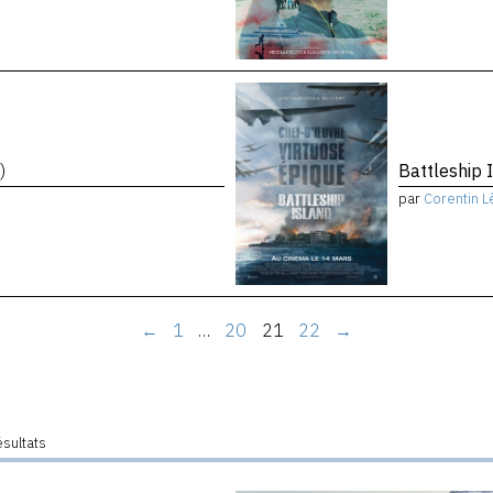
)
Battleship 
par
Corentin L
←
1
…
20
21
22
→
ésultats