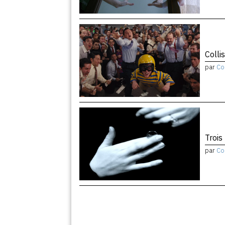
Colli
par
Co
Trois
par
Co