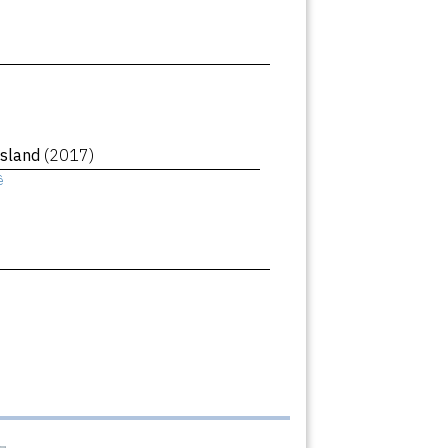
Island
(2017)
ê