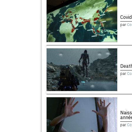
Covid
par
Co
Death
par
Co
Naiss
anné
par
Co