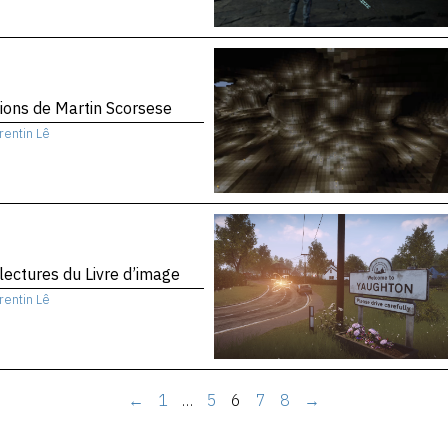
sions de Martin Scorsese
rentin Lê
 lectures du Livre d’image
rentin Lê
←
1
…
5
6
7
8
→