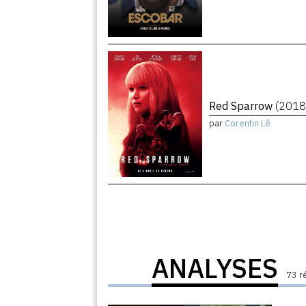
Red Sparrow
(2018
par
Corentin Lê
ANALYSES
73 r