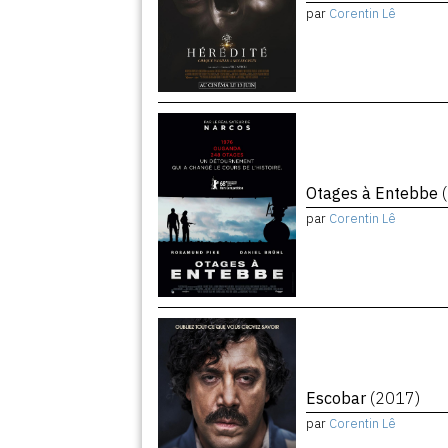
par
Corentin Lê
Otages à Entebbe
par
Corentin Lê
Escobar
(2017)
par
Corentin Lê