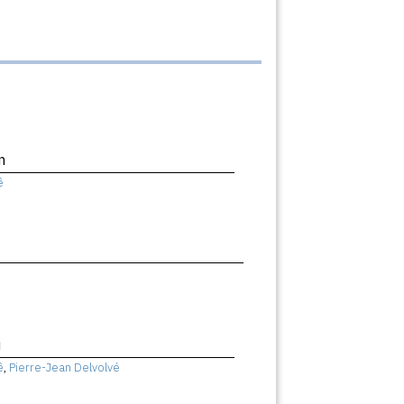
n
ê
i
ê
,
Pierre-Jean Delvolvé