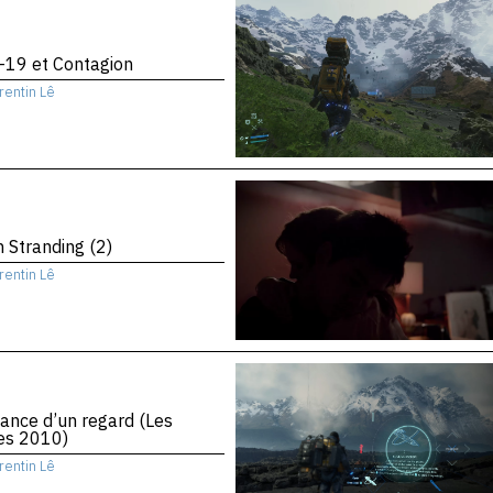
-19 et Contagion
rentin Lê
 Stranding (2)
rentin Lê
ance d’un regard (Les
es 2010)
rentin Lê