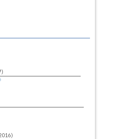
7)
ê
2016)