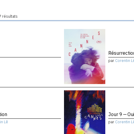
 résultats
Résurrectio
par
Corentin L
tion
Jour 9 — Ou
in Lê
par
Corentin L