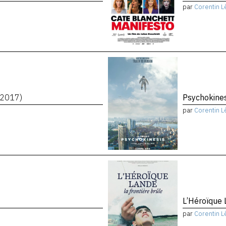
par
Corentin L
(2017)
Psychokine
par
Corentin L
L’Héroïque 
par
Corentin L