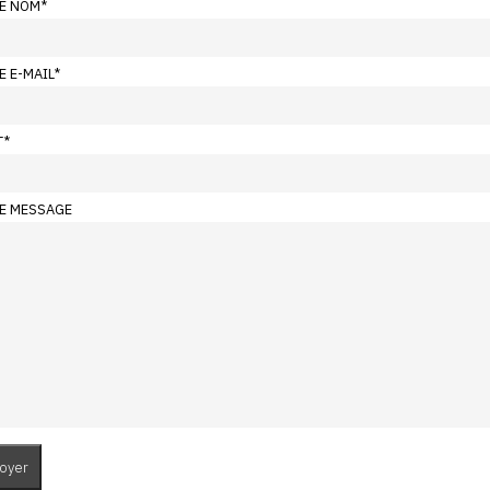
E NOM
*
E E-MAIL
*
T
*
E MESSAGE