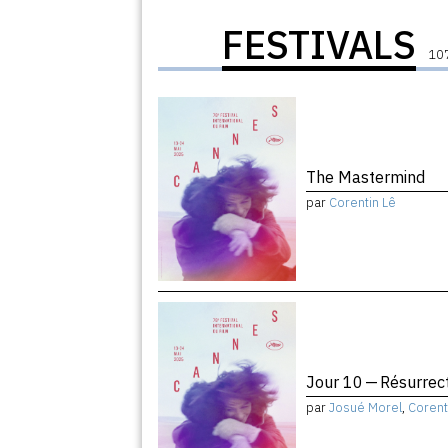
FESTIVALS
107
The Mastermind
par
Corentin Lê
Jour 10 — Résurrec
par
Josué Morel
,
Corent